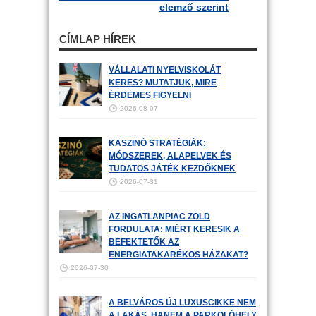
elemző szerint
CÍMLAP HÍREK
VÁLLALATI NYELVISKOLÁT
KERES? MUTATJUK, MIRE
ÉRDEMES FIGYELNI
2026-08-07
KASZINÓ STRATÉGIÁK:
MÓDSZEREK, ALAPELVEK ÉS
TUDATOS JÁTÉK KEZDŐKNEK
2026-07-31
AZ INGATLANPIAC ZÖLD
FORDULATA: MIÉRT KERESIK A
BEFEKTETŐK AZ
ENERGIATAKARÉKOS HÁZAKAT?
2026-07-30
A BELVÁROS ÚJ LUXUSCIKKE NEM
A LAKÁS, HANEM A PARKOLÓHELY