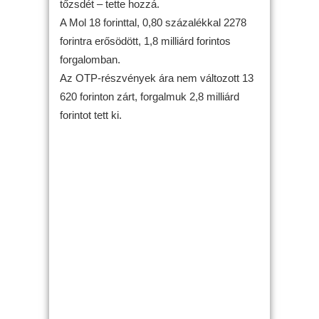
tőzsdét – tette hozzá.
A Mol 18 forinttal, 0,80 százalékkal 2278
forintra erősödött, 1,8 milliárd forintos
forgalomban.
Az OTP-részvények ára nem változott 13
620 forinton zárt, forgalmuk 2,8 milliárd
forintot tett ki.