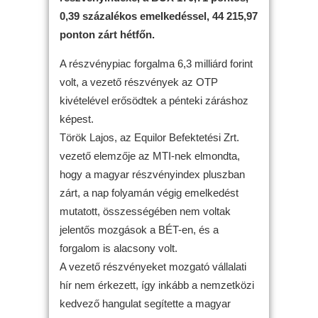
0,39 százalékos emelkedéssel, 44 215,97
ponton zárt hétfőn.
A részvénypiac forgalma 6,3 milliárd forint
volt, a vezető részvények az OTP
kivételével erősödtek a pénteki záráshoz
képest.
Török Lajos, az Equilor Befektetési Zrt.
vezető elemzője az MTI-nek elmondta,
hogy a magyar részvényindex pluszban
zárt, a nap folyamán végig emelkedést
mutatott, összességében nem voltak
jelentős mozgások a BÉT-en, és a
forgalom is alacsony volt.
A vezető részvényeket mozgató vállalati
hír nem érkezett, így inkább a nemzetközi
kedvező hangulat segítette a magyar