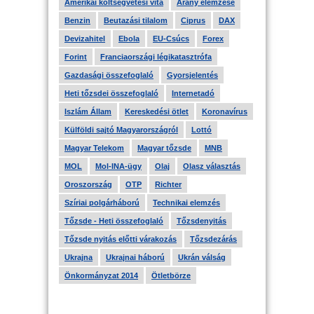
Amerikai költségvetési vita
Arany elemzése
Benzin
Beutazási tilalom
Ciprus
DAX
Devizahitel
Ebola
EU-Csúcs
Forex
Forint
Franciaországi légikatasztrófa
Gazdasági összefoglaló
Gyorsjelentés
Heti tőzsdei összefoglaló
Internetadó
Iszlám Állam
Kereskedési ötlet
Koronavírus
Külföldi sajtó Magyarországról
Lottó
Magyar Telekom
Magyar tőzsde
MNB
MOL
Mol-INA-ügy
Olaj
Olasz választás
Oroszország
OTP
Richter
Szíriai polgárháború
Technikai elemzés
Tőzsde - Heti összefoglaló
Tőzsdenyitás
Tőzsde nyitás előtti várakozás
Tőzsdezárás
Ukrajna
Ukrajnai háború
Ukrán válság
Önkormányzat 2014
Ötletbörze