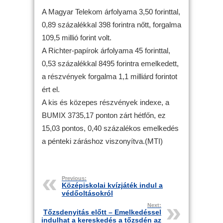
A Magyar Telekom árfolyama 3,50 forinttal,
0,89 százalékkal 398 forintra nőtt, forgalma
109,5 millió forint volt.
A Richter-papírok árfolyama 45 forinttal,
0,53 százalékkal 8495 forintra emelkedett,
a részvények forgalma 1,1 milliárd forintot
ért el.
A kis és közepes részvények indexe, a
BUMIX 3735,17 ponton zárt hétfőn, ez
15,03 pontos, 0,40 százalékos emelkedés
a pénteki záráshoz viszonyítva.(MTI)
Previous:
Középiskolai kvízjáték indul a
védőoltásokról
Next:
Tőzsdenyitás előtt – Emelkedéssel
indulhat a kereskedés a tőzsdén az