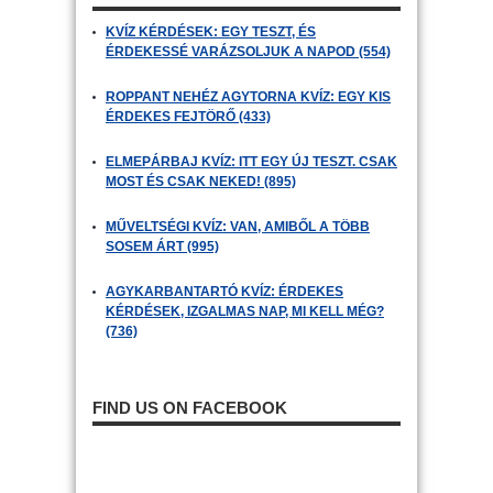
KVÍZ KÉRDÉSEK: EGY TESZT, ÉS
ÉRDEKESSÉ VARÁZSOLJUK A NAPOD (554)
ROPPANT NEHÉZ AGYTORNA KVÍZ: EGY KIS
ÉRDEKES FEJTÖRŐ (433)
ELMEPÁRBAJ KVÍZ: ITT EGY ÚJ TESZT. CSAK
MOST ÉS CSAK NEKED! (895)
MŰVELTSÉGI KVÍZ: VAN, AMIBŐL A TÖBB
SOSEM ÁRT (995)
AGYKARBANTARTÓ KVÍZ: ÉRDEKES
KÉRDÉSEK, IZGALMAS NAP, MI KELL MÉG?
(736)
FIND US ON FACEBOOK