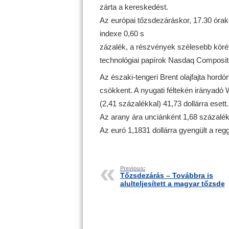
zárta a kereskedést.
Az európai tőzsdezáráskor, 17.30 órako
indexe 0,60 s
zázalék, a részvények szélesebb körét
technológiai papírok Nasdaq Composite
Az északi-tengeri Brent olajfajta hordón
csökkent. A nyugati féltekén irányadó W
(2,41 százalékkal) 41,73 dollárra esett.
Az arany ára unciánként 1,68 százalékka
Az euró 1,1831 dollárra gyengült a regg
Previous:
Tőzsdezárás – Továbbra is
alulteljesített a magyar tőzsde