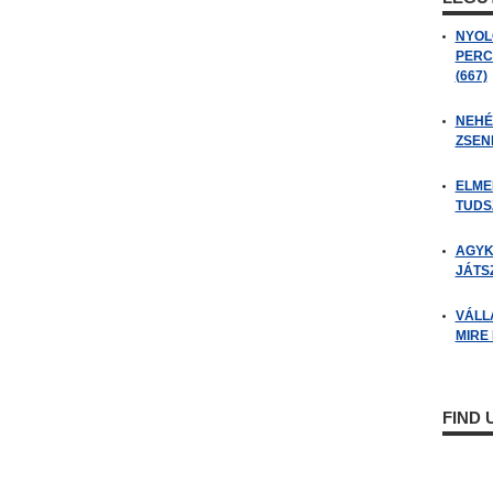
NYOL
PERC
(667)
NEHÉZ
ZSENI
ELME
TUDSZ
AGYK
JÁTSZ
VÁLL
MIRE
FIND