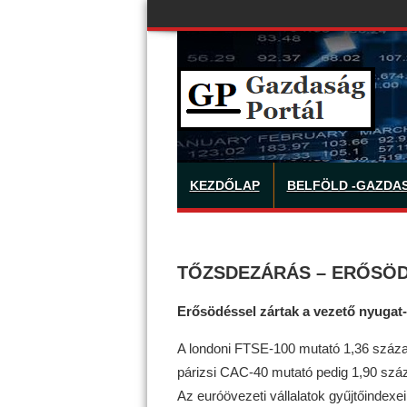
KEZDŐLAP
BELFÖLD -GAZDA
TŐZSDEZÁRÁS – ERŐSÖD
Erősödéssel zártak a vezető nyugat
A londoni FTSE-100 mutató 1,36 százal
párizsi CAC-40 mutató pedig 1,90 száz
Az euróövezeti vállalatok gyűjtőindex