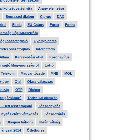
i gyorsjelentési szezon
i költségvetési vita
Arany elemzése
Beutazási tilalom
Ciprus
DAX
itel
Ebola
EU-Csúcs
Forex
Forint
országi légikatasztrófa
ági összefoglaló
Gyorsjelentés
zsdei összefoglaló
Internetadó
 Állam
Kereskedési ötlet
Koronavírus
i sajtó Magyarországról
Lottó
 Telekom
Magyar tőzsde
MNB
MOL
A-ügy
Olaj
Olasz választás
rszág
OTP
Richter
 polgárháború
Technikai elemzés
- Heti összefoglaló
Tőzsdenyitás
nyitás előtti várakozás
Tőzsdezárás
a
Ukrajnai háború
Ukrán válság
ányzat 2014
Ötletbörze