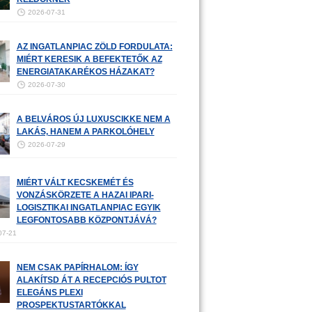
2026-07-31
AZ INGATLANPIAC ZÖLD FORDULATA:
MIÉRT KERESIK A BEFEKTETŐK AZ
ENERGIATAKARÉKOS HÁZAKAT?
2026-07-30
A BELVÁROS ÚJ LUXUSCIKKE NEM A
LAKÁS, HANEM A PARKOLÓHELY
2026-07-29
MIÉRT VÁLT KECSKEMÉT ÉS
VONZÁSKÖRZETE A HAZAI IPARI-
LOGISZTIKAI INGATLANPIAC EGYIK
LEGFONTOSABB KÖZPONTJÁVÁ?
07-21
NEM CSAK PAPÍRHALOM: ÍGY
ALAKÍTSD ÁT A RECEPCIÓS PULTOT
ELEGÁNS PLEXI
PROSPEKTUSTARTÓKKAL