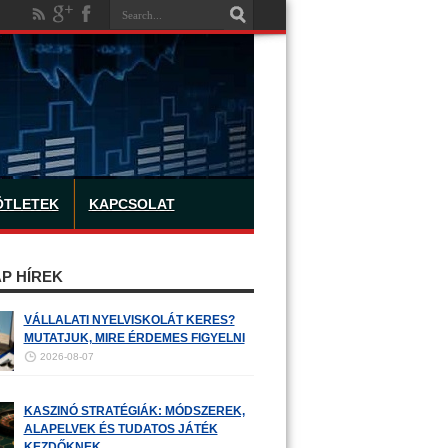
ÖTLETEK
KAPCSOLAT
P HÍREK
VÁLLALATI NYELVISKOLÁT KERES?
MUTATJUK, MIRE ÉRDEMES FIGYELNI
2026-08-07
KASZINÓ STRATÉGIÁK: MÓDSZEREK,
ALAPELVEK ÉS TUDATOS JÁTÉK
KEZDŐKNEK