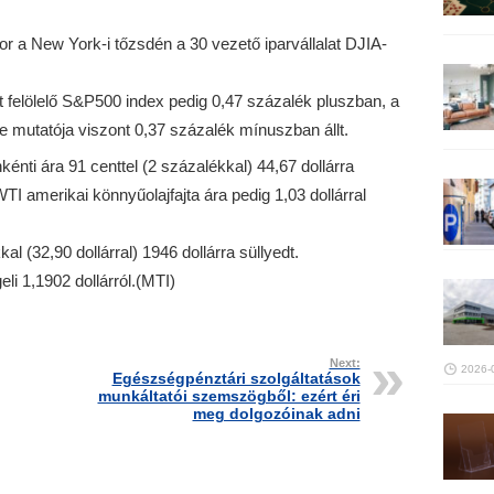
r a New York-i tőzsdén a 30 vezető iparvállalat DJIA-
 felölelő S&P500 index pedig 0,47 százalék pluszban, a
 mutatója viszont 0,37 százalék mínuszban állt.
kénti ára 91 centtel (2 százalékkal) 44,67 dollárra
TI amerikai könnyűolajfajta ára pedig 1,03 dollárral
l (32,90 dollárral) 1946 dollárra süllyedt.
eli 1,1902 dollárról.(MTI)
Next:
2026-
Egészségpénztári szolgáltatások
munkáltatói szemszögből: ezért éri
meg dolgozóinak adni