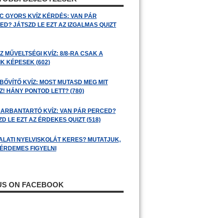
C GYORS KVÍZ KÉRDÉS: VAN PÁR
ED? JÁTSZD LE EZT AZ IZGALMAS QUIZT
 MŰVELTSÉGI KVÍZ: 8/8-RA CSAK A
K KÉPESEK (602)
BŐVÍTŐ KVÍZ: MOST MUTASD MEG MIT
! HÁNY PONTOD LETT? (780)
ARBANTARTÓ KVÍZ: VAN PÁR PERCED?
D LE EZT AZ ÉRDEKES QUIZT (518)
ALATI NYELVISKOLÁT KERES? MUTATJUK,
 ÉRDEMES FIGYELNI
 US ON FACEBOOK