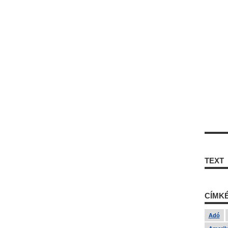
TEXT
CÍMK
Adó