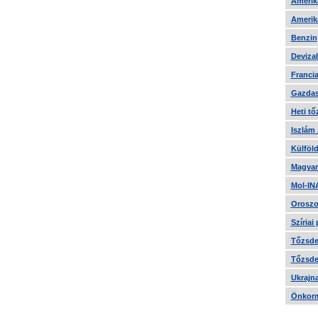
Amerika
Amerika
Benzin
Devizah
Francia
Gazdas
Heti tő
Iszlám
Külföld
Magyar
Mol-IN
Oroszo
Szíriai
Tőzsde 
Tőzsde 
Ukrajn
Önkorm