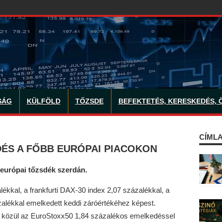
SÁG
KÜLFÖLD
TŐZSDE
BEFEKTETÉS, KERESKEDÉS, 
CÍMLA
ÉS A FŐBB EURÓPAI PIACOKON
-európai tőzsdék szerdán.
ékkal, a frankfurti DAX-30 index 2,07 százalékkal, a
alékkal emelkedett keddi záróértékéhez képest.
ei közül az EuroStoxx50 1,84 százalékos emelkedéssel