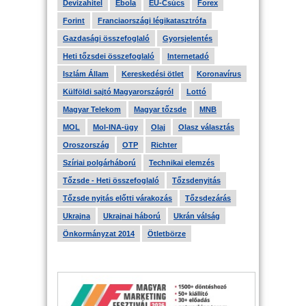
Devizahitel
Ebola
EU-Csúcs
Forex
Forint
Franciaországi légikatasztrófa
Gazdasági összefoglaló
Gyorsjelentés
Heti tőzsdei összefoglaló
Internetadó
Iszlám Állam
Kereskedési ötlet
Koronavírus
Külföldi sajtó Magyarországról
Lottó
Magyar Telekom
Magyar tőzsde
MNB
MOL
Mol-INA-ügy
Olaj
Olasz választás
Oroszország
OTP
Richter
Szíriai polgárháború
Technikai elemzés
Tőzsde - Heti összefoglaló
Tőzsdenyitás
Tőzsde nyitás előtti várakozás
Tőzsdezárás
Ukrajna
Ukrajnai háború
Ukrán válság
Önkormányzat 2014
Ötletbörze