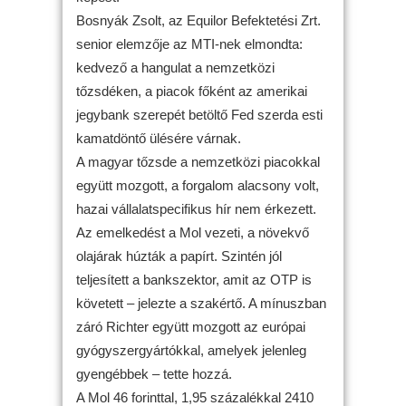
Bosnyák Zsolt, az Equilor Befektetési Zrt.
senior elemzője az MTI-nek elmondta:
kedvező a hangulat a nemzetközi
tőzsdéken, a piacok főként az amerikai
jegybank szerepét betöltő Fed szerda esti
kamatdöntő ülésére várnak.
A magyar tőzsde a nemzetközi piacokkal
együtt mozgott, a forgalom alacsony volt,
hazai vállalatspecifikus hír nem érkezett.
Az emelkedést a Mol vezeti, a növekvő
olajárak húzták a papírt. Szintén jól
teljesített a bankszektor, amit az OTP is
követett – jelezte a szakértő. A mínuszban
záró Richter együtt mozgott az európai
gyógyszergyártókkal, amelyek jelenleg
gyengébbek – tette hozzá.
A Mol 46 forinttal, 1,95 százalékkal 2410