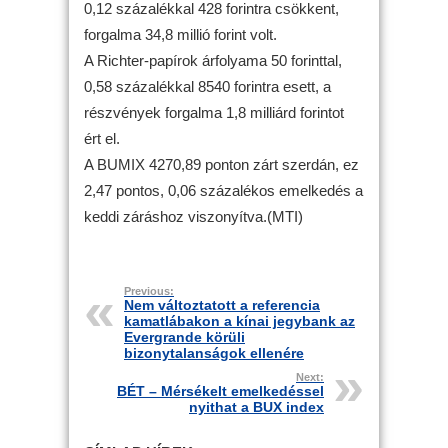
0,12 százalékkal 428 forintra csökkent,
forgalma 34,8 millió forint volt.
A Richter-papírok árfolyama 50 forinttal,
0,58 százalékkal 8540 forintra esett, a
részvények forgalma 1,8 milliárd forintot
ért el.
A BUMIX 4270,89 ponton zárt szerdán, ez
2,47 pontos, 0,06 százalékos emelkedés a
keddi záráshoz viszonyítva.(MTI)
Previous:
Nem változtatott a referencia
kamatlábakon a kínai jegybank az
Evergrande körüli
bizonytalanságok ellenére
Next:
BÉT – Mérsékelt emelkedéssel
nyithat a BUX index