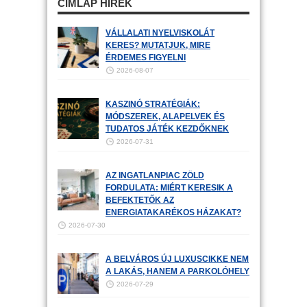
CÍMLAP HÍREK
VÁLLALATI NYELVISKOLÁT
KERES? MUTATJUK, MIRE
ÉRDEMES FIGYELNI
2026-08-07
KASZINÓ STRATÉGIÁK:
MÓDSZEREK, ALAPELVEK ÉS
TUDATOS JÁTÉK KEZDŐKNEK
2026-07-31
AZ INGATLANPIAC ZÖLD
FORDULATA: MIÉRT KERESIK A
BEFEKTETŐK AZ
ENERGIATAKARÉKOS HÁZAKAT?
2026-07-30
A BELVÁROS ÚJ LUXUSCIKKE NEM
A LAKÁS, HANEM A PARKOLÓHELY
2026-07-29