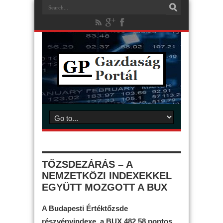
TŐZSDEZÁRÁS – A
NEMZETKÖZI INDEXEKKEL
EGYÜTT MOZGOTT A BUX
A Budapesti Értéktőzsde
részvényindexe, a BUX 482,58 pontos,