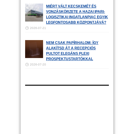
MIÉRT VÁLT KECSKEMÉT ÉS
VONZÁSKÖRZETE A HAZAI IPARI-
LOGISZTIKAI INGATLANPIAC EGYIK
LEGFONTOSABB KÖZPONTJÁVÁ?
2026-07-21
NEM CSAK PAPÍRHALOM: ÍGY
ALAKÍTSD ÁT A RECEPCIÓS
PULTOT ELEGÁNS PLEXI
PROSPEKTUSTARTÓKKAL
2026-07-20