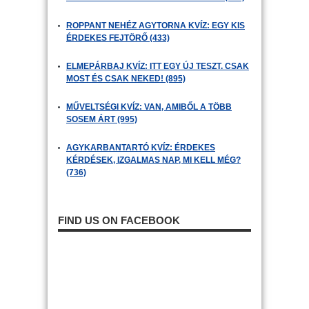
ROPPANT NEHÉZ AGYTORNA KVÍZ: EGY KIS
ÉRDEKES FEJTÖRŐ (433)
ELMEPÁRBAJ KVÍZ: ITT EGY ÚJ TESZT. CSAK
MOST ÉS CSAK NEKED! (895)
MŰVELTSÉGI KVÍZ: VAN, AMIBŐL A TÖBB
SOSEM ÁRT (995)
AGYKARBANTARTÓ KVÍZ: ÉRDEKES
KÉRDÉSEK, IZGALMAS NAP, MI KELL MÉG?
(736)
FIND US ON FACEBOOK