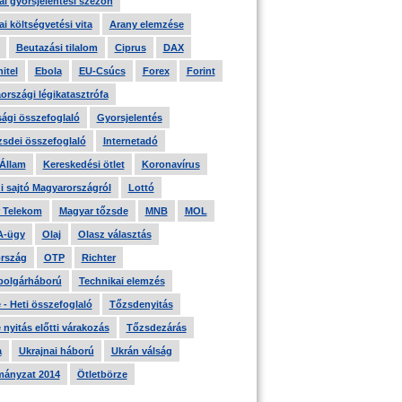
i gyorsjelentési szezon
i költségvetési vita
Arany elemzése
Beutazási tilalom
Ciprus
DAX
itel
Ebola
EU-Csúcs
Forex
Forint
országi légikatasztrófa
ági összefoglaló
Gyorsjelentés
zsdei összefoglaló
Internetadó
 Állam
Kereskedési ötlet
Koronavírus
i sajtó Magyarországról
Lottó
 Telekom
Magyar tőzsde
MNB
MOL
A-ügy
Olaj
Olasz választás
rszág
OTP
Richter
 polgárháború
Technikai elemzés
- Heti összefoglaló
Tőzsdenyitás
nyitás előtti várakozás
Tőzsdezárás
a
Ukrajnai háború
Ukrán válság
ányzat 2014
Ötletbörze