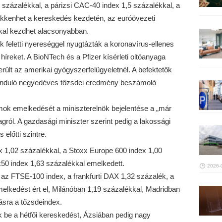
7 százalékkal, a párizsi CAC-40 index 1,5 százalékkal, a
kkenhet a kereskedés kezdetén, az euróövezeti
kal kezdhet alacsonyabban.
 feletti nyereséggel nyugtázták a koronavírus-ellenes
híreket. A BioNTech és a Pfizer kísérleti oltóanyaga
erült az amerikai gyógyszerfelügyeletnél. A befektetők
z induló negyedéves tőzsdei eredmény beszámoló
mok emelkedését a miniszterelnök bejelentése a „már
ól. A gazdasági miniszter szerint pedig a lakossági
 előtti szintre.
 1,02 százalékkal, a Stoxx Europe 600 index 1,00
50 index 1,63 százalékkal emelkedett.
2026-
az FTSE-100 index, a frankfurti DAX 1,32 százalék, a
elkedést ért el, Milánóban 1,19 százalékkal, Madridban
ásra a tőzsdeindex.
 be a hétfői kereskedést, Ázsiában pedig nagy