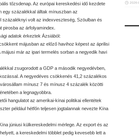
bális tőzsdenap. Az európai kereskedési idő kezdete
2026-
an egy százalékkal álltak mínuszban az
százaléknyi volt az indexveszteség, Szöulban és
t pirosba az árfolyamindex.
gi adatok érkeztek Ázsiából:
 csökkent májusban az előző havihoz képest az áprilisi
 májusi már az ipari termelés sorban a negyedik havi
alékkal zsugorodott a GDP a második negyedévben,
akozással. A negyedéves csökkenés 41,2 százalékos
 A városállam mínusz 7 és mínusz 4 százalék közötti
énetében a legnagyobbra.
tői hangulatot az amerikai-kínai politikai ellentétek
zter például hétfőn teljesen jogtalannak nevezte Kína
Kína júniusi külkereskedelmi mérlege. Az export és az
helyett, a kereskedelmi többlet pedig kevesebb lett a