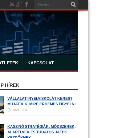
ÖTLETEK
KAPCSOLAT
P HÍREK
VÁLLALATI NYELVISKOLÁT KERES?
MUTATJUK, MIRE ÉRDEMES FIGYELNI
2026-08-07
KASZINÓ STRATÉGIÁK: MÓDSZEREK,
ALAPELVEK ÉS TUDATOS JÁTÉK
KEZDŐKNEK