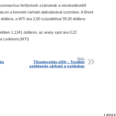
 koronavírus-fertőzések számának a növekedésétől
iacon a kereslet várható alakulásával szemben. A Brent
dollárra, a WTI ára 2,00 százalékkal 39,30 dollárra
ebben 1,1341 dolláron, az arany spot ára 0,22
ra csökkent.(MTI)
Next:
tés
Tőzsdenyitás előtt – További
csökkenés várható a nyitásban
LEGU