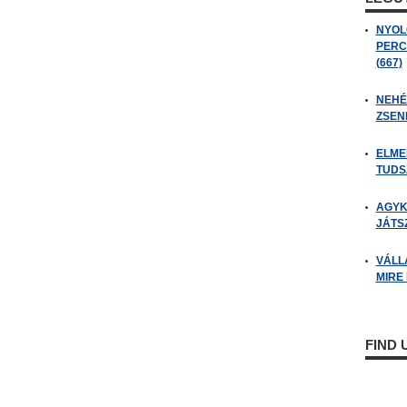
NYOL
PERC
(667)
NEHÉZ
ZSENI
ELME
TUDSZ
AGYK
JÁTSZ
VÁLL
MIRE
FIND