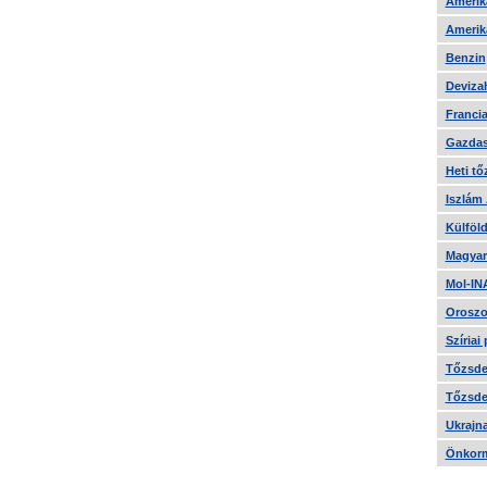
Amerika
Amerika
Benzin
Devizah
Francia
Gazdas
Heti tő
Iszlám
Külföld
Magyar
Mol-IN
Oroszo
Szíriai
Tőzsde 
Tőzsde 
Ukrajn
Önkorm