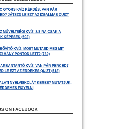
C GYORS KVÍZ KÉRDÉS: VAN PÁR
ED? JÁTSZD LE EZT AZ IZGALMAS QUIZT
 MŰVELTSÉGI KVÍZ: 8/8-RA CSAK A
K KÉPESEK (602)
BŐVÍTŐ KVÍZ: MOST MUTASD MEG MIT
! HÁNY PONTOD LETT? (780)
ARBANTARTÓ KVÍZ: VAN PÁR PERCED?
D LE EZT AZ ÉRDEKES QUIZT (518)
ALATI NYELVISKOLÁT KERES? MUTATJUK,
 ÉRDEMES FIGYELNI
 US ON FACEBOOK