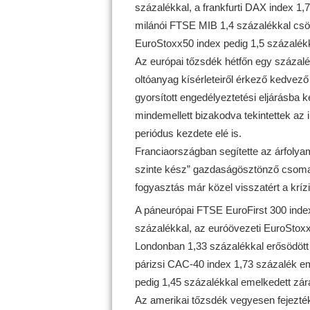
százalékkal, a frankfurti DAX index 1,
milánói FTSE MIB 1,4 százalékkal csö
EuroStoxx50 index pedig 1,5 százalék
Az európai tőzsdék hétfőn egy százalék
oltóanyag kísérleteiről érkező kedvező 
gyorsított engedélyeztetési eljárásba k
mindemellett bizakodva tekintettek a
periódus kezdete elé is.
Franciaországban segítette az árfolya
szinte kész” gazdaságösztönző csomagr
fogyasztás már közel visszatért a krízis
A páneurópai FTSE EuroFirst 300 index
százalékkal, az euróövezeti EuroStoxx
Londonban 1,33 százalékkal erősödött 
párizsi CAC-40 index 1,73 százalék em
pedig 1,45 százalékkal emelkedett zár
Az amerikai tőzsdék vegyesen fejezték