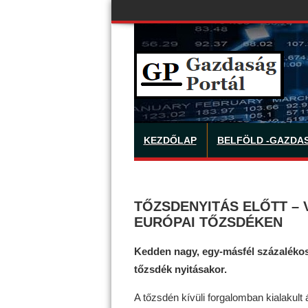
KEZDŐLAP
BELFÖLD -GAZDA
TŐZSDENYITÁS ELŐTT –
EURÓPAI TŐZSDÉKEN
Kedden nagy, egy-másfél százalékos
tőzsdék nyitásakor.
A tőzsdén kívüli forgalomban kialakult