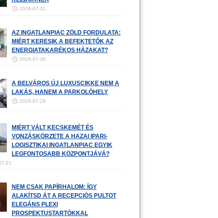
2026-07-31
AZ INGATLANPIAC ZÖLD FORDULATA:
MIÉRT KERESIK A BEFEKTETŐK AZ
ENERGIATAKARÉKOS HÁZAKAT?
2026-07-30
A BELVÁROS ÚJ LUXUSCIKKE NEM A
LAKÁS, HANEM A PARKOLÓHELY
2026-07-29
MIÉRT VÁLT KECSKEMÉT ÉS
VONZÁSKÖRZETE A HAZAI IPARI-
LOGISZTIKAI INGATLANPIAC EGYIK
LEGFONTOSABB KÖZPONTJÁVÁ?
07-21
NEM CSAK PAPÍRHALOM: ÍGY
ALAKÍTSD ÁT A RECEPCIÓS PULTOT
ELEGÁNS PLEXI
PROSPEKTUSTARTÓKKAL