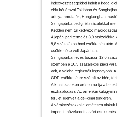
indexveszteségekkel indult a keddi glo
előtt két órával Tokióban és Sanghajb
árfolyammutatók, Hongkongban másfél 
Szingapúrba pedig fél százalékkal men
Kedden nem túl kedvező makrogazdasá
A japán ipari termelés 8,9 százalékkal
9,8 százalékos havi csökkenés után. A
csökkenése volt Japánban.
Szingapúrban éves bázison 12,6 száz
szemben a 10,5 százalékos piaci vár
volt, a valaha regisztrált legnagyobb.
GDP-csökkenésre számít az idén, tört
A kínai piacokon erősen rontja a befekte
eszkalálódása. Az amerikai külügyminis
területi igényeit a dél-kínai tengeren.
A várakozásokkal ellentétesen alakult 
import is növekedett a várt csökkenés 