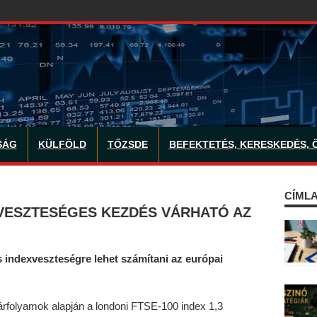
SÁG
KÜLFÖLD
TŐZSDE
BEFEKTETÉS, KERESKEDÉS, 
CÍMLA
 VESZTESÉGES KEZDÉS VÁRHATÓ AZ
 indexveszteségre lehet számítani az európai
 árfolyamok alapján a londoni FTSE-100 index 1,3