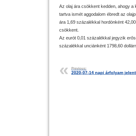
Az olaj ára csökkent kedden, ahogy a
tartva ismét aggodalom ébredt az olajp
ára 1,69 százalékkal hordónként 42,00 
csökkent.
Az eurót 0,01 százalékkal jegyzik erős
százalékkal unciánként 1798,60 dollár
Previous:
2020-07-14 napi árfolyam jelen