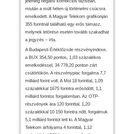
jelenleg negatív korrekciós fázisban,
miután a múlt héten új történelmi csúcsra
emelkedett. A Magyar Telekom grafikonján
355 forintnál található egy erős támasz,
melynek letörése esetén tovább szakadhat
a jegyzés – írta.
A Budapesti Értéktőzsde részvényindexe,
a BUX 354,50 pontos, 1,03 százalékos
emelkedéssel, 34 778,20 ponton zárt
csütörtökön. A részvénypiac forgalma 7,7
milliárd forint volt. A Mol 18 forinttal, 1,09
százalékkal 1675 forintra erősödött, 1,1
milliárd forintos forgalomban. Az OTP-
részvények ára 120 forinttal, 1,20
százalékkal 10 150 forintra nőtt, forgalmuk
5,1 milliárd forintot tett ki. A Magyar
Telekom árfolyama 4 forinttal, 1,12