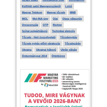
Iszlám Állam
Kereskedési ötlet
Koronavírus
Külföldi sajtó Magyarországról
Lottó
Magyar Telekom
Magyar tőzsde
MNB
MOL
Mol-INA-ügy
Olaj
Olasz választás
Oroszország
OTP
Richter
Szíriai polgárháború
Technikai elemzés
Tőzsde - Heti összefoglaló
Tőzsdenyitás
Tőzsde nyitás előtti várakozás
Tőzsdezárás
Ukrajna
Ukrajnai háború
Ukrán válság
Önkormányzat 2014
Ötletbörze