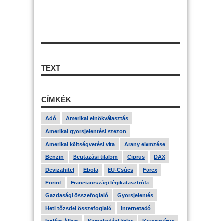
TEXT
CÍMKÉK
Adó
Amerikai elnökválasztás
Amerikai gyorsjelentési szezon
Amerikai költségvetési vita
Arany elemzése
Benzin
Beutazási tilalom
Ciprus
DAX
Devizahitel
Ebola
EU-Csúcs
Forex
Forint
Franciaországi légikatasztrófa
Gazdasági összefoglaló
Gyorsjelentés
Heti tőzsdei összefoglaló
Internetadó