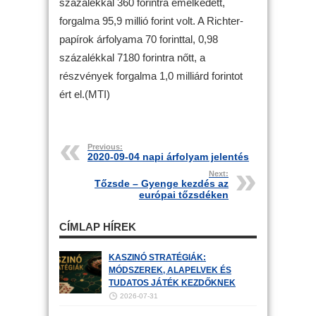
százalékkal 360 forintra emelkedett,
forgalma 95,9 millió forint volt. A Richter-
papírok árfolyama 70 forinttal, 0,98
százalékkal 7180 forintra nőtt, a
részvények forgalma 1,0 milliárd forintot
ért el.(MTI)
Previous:
2020-09-04 napi árfolyam jelentés
Next:
Tőzsde – Gyenge kezdés az
európai tőzsdéken
CÍMLAP HÍREK
KASZINÓ STRATÉGIÁK:
MÓDSZEREK, ALAPELVEK ÉS
TUDATOS JÁTÉK KEZDŐKNEK
2026-07-31