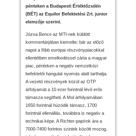
pénteken a Budapesti Értéktőzsdén
(BÉT) az Equilor Befektetési Zrt. junior
elemzője szerint.
Józsa Bence az MTI-nek küldött
kommentárjában kiemelte: bár az előző
napot a főbb európai részvénypiacokkal
ellentétben emelkedéssel zárta a magyar
piac, pénteken a negatív nemzetközi
befektetői hangulat nyomás alatt tarthatja.
A vezető részvények közül az OTP
árfolyamát a 10 ezer forintnál lévő erős
támasza segítheti. A Mol árfolyamában
1650 forintnál húzódik támasz, 1700
forintnál ellenállás, továbbra is negatív a
technikai képe. A Richter-papírok ára a
7000-7400 forintos szintek között mozog,