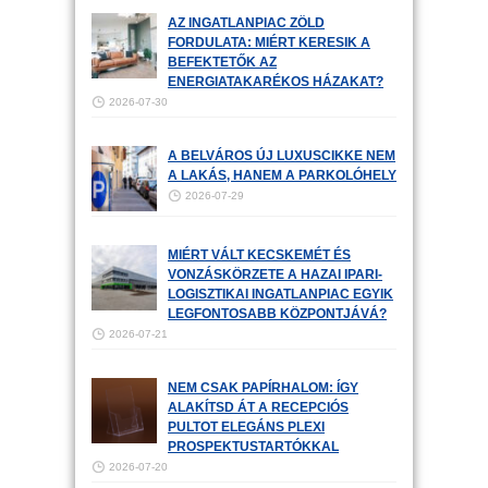
AZ INGATLANPIAC ZÖLD
FORDULATA: MIÉRT KERESIK A
BEFEKTETŐK AZ
ENERGIATAKARÉKOS HÁZAKAT?
2026-07-30
A BELVÁROS ÚJ LUXUSCIKKE NEM
A LAKÁS, HANEM A PARKOLÓHELY
2026-07-29
MIÉRT VÁLT KECSKEMÉT ÉS
VONZÁSKÖRZETE A HAZAI IPARI-
LOGISZTIKAI INGATLANPIAC EGYIK
LEGFONTOSABB KÖZPONTJÁVÁ?
2026-07-21
NEM CSAK PAPÍRHALOM: ÍGY
ALAKÍTSD ÁT A RECEPCIÓS
PULTOT ELEGÁNS PLEXI
PROSPEKTUSTARTÓKKAL
2026-07-20