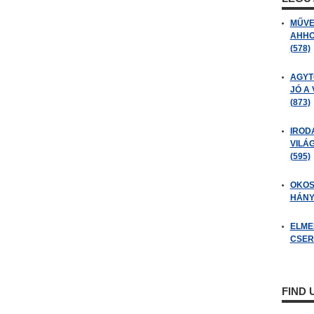
MŰVE
AHHO
(578)
AGYT
JÓ A
(873)
IROD
VILÁ
(595)
OKOS
HÁNY
ELME
CSER
FIND