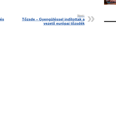
Next:
tés
Tőzsde – Gyengüléssel indítottak a
vezető európai tőzsdék