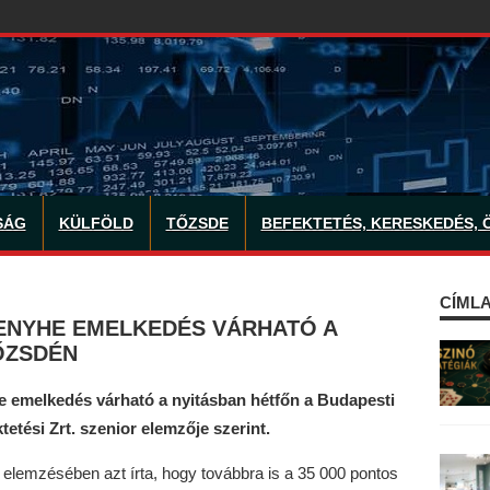
SÁG
KÜLFÖLD
TŐZSDE
BEFEKTETÉS, KERESKEDÉS, 
CÍMLA
 ENYHE EMELKEDÉS VÁRHATÓ A
ŐZSDÉN
e emelkedés várható a nyitásban hétfőn a Budapesti
etési Zrt. szenior elemzője szerint.
 elemzésében azt írta, hogy továbbra is a 35 000 pontos