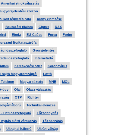
Amerikai elnökválasztás
i gyorsjelentési szezon
i költségvetési vita
Arany elemzése
Beutazási tilalom
Ciprus
DAX
itel
Ebola
EU-Csúcs
Forex
Forint
országi légikatasztrófa
ági összefoglaló
Gyorsjelentés
zsdei összefoglaló
Internetadó
 Állam
Kereskedési ötlet
Koronavírus
i sajtó Magyarországról
Lottó
 Telekom
Magyar tőzsde
MNB
MOL
A-ügy
Olaj
Olasz választás
rszág
OTP
Richter
 polgárháború
Technikai elemzés
- Heti összefoglaló
Tőzsdenyitás
nyitás előtti várakozás
Tőzsdezárás
a
Ukrajnai háború
Ukrán válság