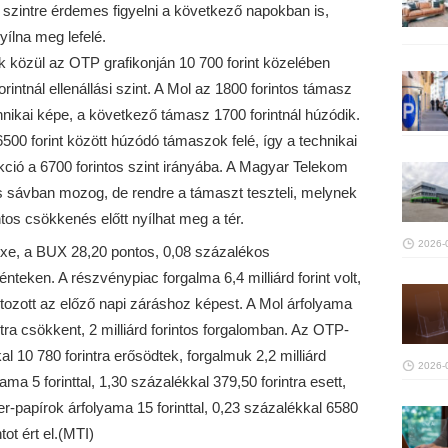
szintre érdemes figyelni a következő napokban is,
yílna meg lefelé.
 közül az OTP grafikonján 10 700 forint közelében
rintnál ellenállási szint. A Mol az 1800 forintos támasz
echnikai képe, a következő támasz 1700 forintnál húzódik.
00 forint között húzódó támaszok felé, így a technikai
ekció a 6700 forintos szint irányába. A Magyar Telekom
os sávban mozog, de rendre a támaszt teszteli, melynek
ntos csökkenés előtt nyílhat meg a tér.
2026-
xe, a BUX 28,20 pontos, 0,08 százalékos
teken. A részvénypiac forgalma 6,4 milliárd forint volt,
ozott az előző napi záráshoz képest. A Mol árfolyama
ntra csökkent, 2 milliárd forintos forgalomban. Az OTP-
al 10 780 forintra erősödtek, forgalmuk 2,2 milliárd
2026-
ama 5 forinttal, 1,30 százalékkal 379,50 forintra esett,
hter-papírok árfolyama 15 forinttal, 0,23 százalékkal 6580
tot ért el.(MTI)