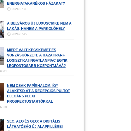
ENERGIATAKARÉKOS HÁZAKAT?
2026-07-30
A BELVÁROS ÚJ LUXUSCIKKE NEM A
LAKÁS, HANEM A PARKOLÓHELY
2026-07-29
MIÉRT VÁLT KECSKEMÉT ÉS
VONZÁSKÖRZETE A HAZAI IPARI-
LOGISZTIKAI INGATLANPIAC EGYIK
LEGFONTOSABB KÖZPONTJÁVÁ?
07-21
NEM CSAK PAPÍRHALOM: ÍGY
ALAKÍTSD ÁT A RECEPCIÓS PULTOT
ELEGÁNS PLEXI
PROSPEKTUSTARTÓKKAL
07-20
SEO, AEO ÉS GEO: A DIGITÁLIS
LÁTHATÓSÁG ÚJ ALAPPILLÉREI