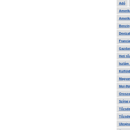
Adó
Amerika
Amerika
Benzin
Devizah
Francia
Gazdas
Heti tő
Iszlám
Külföld
Magyar
Mol-IN
Oroszo
Szíriai
Tőzsde 
Tőzsde 
Ukrajn