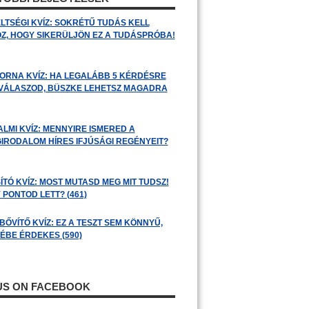
LTSÉGI KVÍZ: SOKRÉTŰ TUDÁS KELL
Z, HOGY SIKERÜLJÖN EZ A TUDÁSPRÓBA!
ORNA KVÍZ: HA LEGALÁBB 5 KÉRDÉSRE
 VÁLASZOD, BÜSZKE LEHETSZ MAGADRA
ALMI KVÍZ: MENNYIRE ISMERED A
GIRODALOM HÍRES IFJÚSÁGI REGÉNYEIT?
ÍTÓ KVÍZ: MOST MUTASD MEG MIT TUDSZ!
 PONTOD LETT? (461)
BŐVÍTŐ KVÍZ: EZ A TESZT SEM KÖNNYŰ,
ÉBE ÉRDEKES (590)
 US ON FACEBOOK