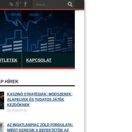
ÖTLETEK
KAPCSOLAT
P HÍREK
KASZINÓ STRATÉGIÁK: MÓDSZEREK,
ALAPELVEK ÉS TUDATOS JÁTÉK
KEZDŐKNEK
2026-07-31
AZ INGATLANPIAC ZÖLD FORDULATA:
MIÉRT KERESIK A BEFEKTETŐK AZ