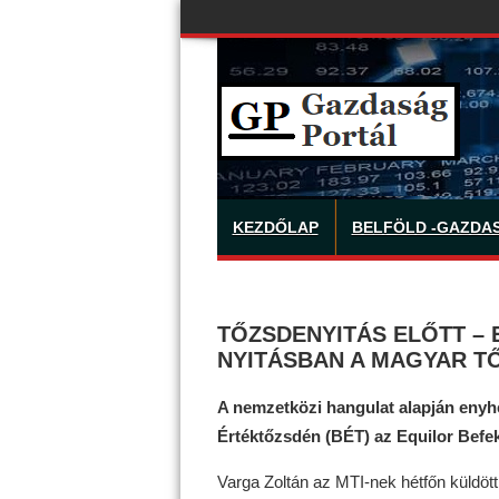
KEZDŐLAP
BELFÖLD -GAZDA
TŐZSDENYITÁS ELŐTT –
NYITÁSBAN A MAGYAR T
A nemzetközi hangulat alapján enyh
Értéktőzsdén (BÉT) az Equilor Befekt
Varga Zoltán az MTI-nek hétfőn küldött