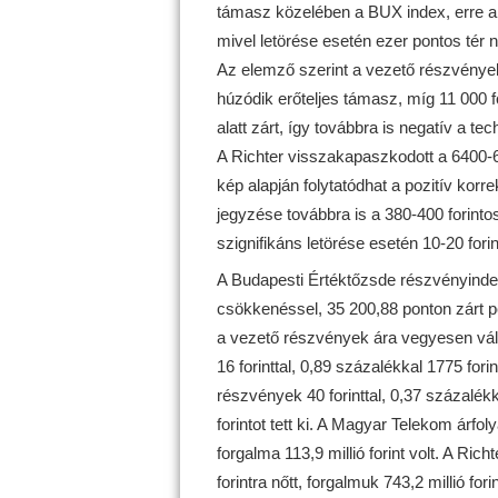
támasz közelében a BUX index, erre a 
mivel letörése esetén ezer pontos tér n
Az elemző szerint a vezető részvények
húzódik erőteljes támasz, míg 11 000 fo
alatt zárt, így továbbra is negatív a t
A Richter visszakapaszkodott a 6400-65
kép alapján folytatódhat a pozitív korr
jegyzése továbbra is a 380-400 forint
szignifikáns letörése esetén 10-20 fori
A Budapesti Értéktőzsde részvényinde
csökkenéssel, 35 200,88 ponton zárt pén
a vezető részvények ára vegyesen vált
16 forinttal, 0,89 százalékkal 1775 fori
részvények 40 forinttal, 0,37 százalékk
forintot tett ki. A Magyar Telekom árfoly
forgalma 113,9 millió forint volt. A Ric
forintra nőtt, forgalmuk 743,2 millió forin