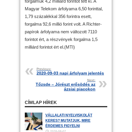
forgalmuk 4,2 milliárd forintot tett ki. A
Magyar Telekom árfolyama 6,50 forinttal,
1,79 százalékkal 356 forintra esett,
forgalma 92,6 millió forint volt. A Richter-
papírok árfolyama nem változott 7110
forintot ért, a részvények forgalma 1,5
milliárd forintot ért el.(MTI)
Previous:
2020-09-03 napi árfolyam jelentés
Next:
Tőzsde – Jórészt erősödés az
ázsiai piacokon
CÍMLAP HÍREK
VÁLLALATI NYELVISKOLÁT
KERES? MUTATJUK, MIRE
ÉRDEMES FIGYELNI
2026-08-07