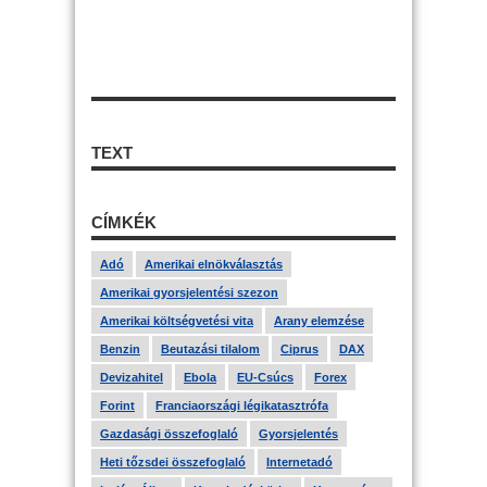
TEXT
CÍMKÉK
Adó
Amerikai elnökválasztás
Amerikai gyorsjelentési szezon
Amerikai költségvetési vita
Arany elemzése
Benzin
Beutazási tilalom
Ciprus
DAX
Devizahitel
Ebola
EU-Csúcs
Forex
Forint
Franciaországi légikatasztrófa
Gazdasági összefoglaló
Gyorsjelentés
Heti tőzsdei összefoglaló
Internetadó