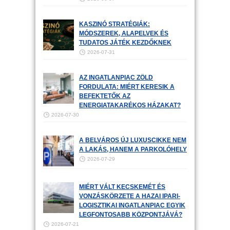
KASZINÓ STRATÉGIÁK:
MÓDSZEREK, ALAPELVEK ÉS
TUDATOS JÁTÉK KEZDŐKNEK
2026-07-31
AZ INGATLANPIAC ZÖLD
FORDULATA: MIÉRT KERESIK A
BEFEKTETŐK AZ
ENERGIATAKARÉKOS HÁZAKAT?
2026-07-30
A BELVÁROS ÚJ LUXUSCIKKE NEM
A LAKÁS, HANEM A PARKOLÓHELY
2026-07-29
MIÉRT VÁLT KECSKEMÉT ÉS
VONZÁSKÖRZETE A HAZAI IPARI-
LOGISZTIKAI INGATLANPIAC EGYIK
LEGFONTOSABB KÖZPONTJÁVÁ?
2026-07-21