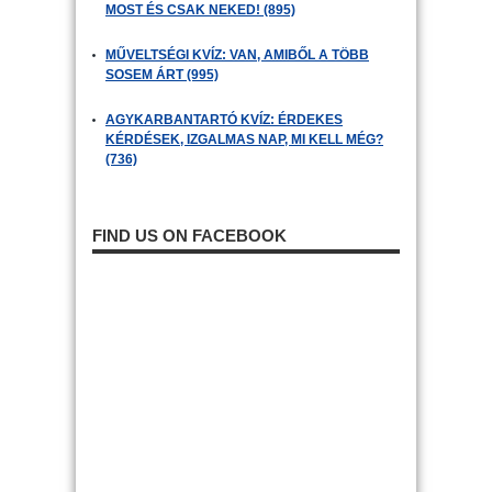
MOST ÉS CSAK NEKED! (895)
MŰVELTSÉGI KVÍZ: VAN, AMIBŐL A TÖBB
SOSEM ÁRT (995)
AGYKARBANTARTÓ KVÍZ: ÉRDEKES
KÉRDÉSEK, IZGALMAS NAP, MI KELL MÉG?
(736)
FIND US ON FACEBOOK