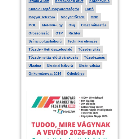
Iszlám Állam
Kereskedési ötlet
Koronavírus
Külföldi sajtó Magyarországról
Lottó
Magyar Telekom
Magyar tőzsde
MNB
MOL
Mol-INA-ügy
Olaj
Olasz választás
Oroszország
OTP
Richter
Szíriai polgárháború
Technikai elemzés
Tőzsde - Heti összefoglaló
Tőzsdenyitás
Tőzsde nyitás előtti várakozás
Tőzsdezárás
Ukrajna
Ukrajnai háború
Ukrán válság
Önkormányzat 2014
Ötletbörze