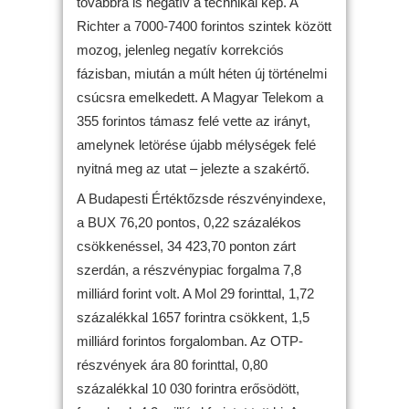
továbbra is negatív a technikai kép. A
Richter a 7000-7400 forintos szintek között
mozog, jelenleg negatív korrekciós
fázisban, miután a múlt héten új történelmi
csúcsra emelkedett. A Magyar Telekom a
355 forintos támasz felé vette az irányt,
amelynek letörése újabb mélységek felé
nyitná meg az utat – jelezte a szakértő.
A Budapesti Értéktőzsde részvényindexe,
a BUX 76,20 pontos, 0,22 százalékos
csökkenéssel, 34 423,70 ponton zárt
szerdán, a részvénypiac forgalma 7,8
milliárd forint volt. A Mol 29 forinttal, 1,72
százalékkal 1657 forintra csökkent, 1,5
milliárd forintos forgalomban. Az OTP-
részvények ára 80 forinttal, 0,80
százalékkal 10 030 forintra erősödött,