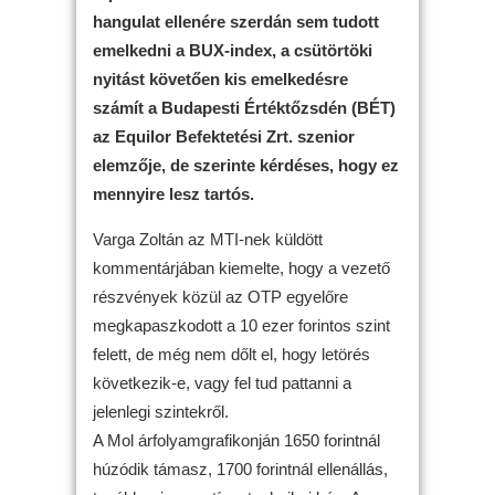
hangulat ellenére szerdán sem tudott
emelkedni a BUX-index, a csütörtöki
nyitást követően kis emelkedésre
számít a Budapesti Értéktőzsdén (BÉT)
az Equilor Befektetési Zrt. szenior
elemzője, de szerinte kérdéses, hogy ez
mennyire lesz tartós.
Varga Zoltán az MTI-nek küldött
kommentárjában kiemelte, hogy a vezető
részvények közül az OTP egyelőre
megkapaszkodott a 10 ezer forintos szint
felett, de még nem dőlt el, hogy letörés
következik-e, vagy fel tud pattanni a
jelenlegi szintekről.
A Mol árfolyamgrafikonján 1650 forintnál
húzódik támasz, 1700 forintnál ellenállás,