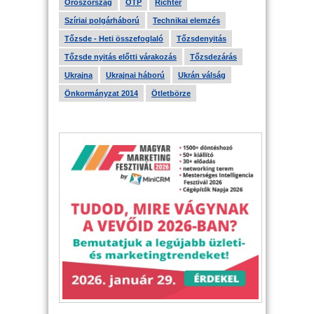
Oroszország
OTP
Richter
Szíriai polgárháború
Technikai elemzés
Tőzsde - Heti összefoglaló
Tőzsdenyitás
Tőzsde nyitás előtti várakozás
Tőzsdezárás
Ukrajna
Ukrajnai háború
Ukrán válság
Önkormányzat 2014
Ötletbörze