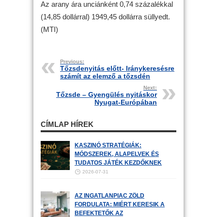
Az arany ára unciánként 0,74 százalékkal
(14,85 dollárral) 1949,45 dollárra süllyedt.
(MTI)
Previous:
Tőzsdenyitás előtt- Iránykeresésre
számít az elemző a tőzsdén
Next:
Tőzsde – Gyengülés nyitáskor
Nyugat-Európában
CÍMLAP HÍREK
KASZINÓ STRATÉGIÁK:
MÓDSZEREK, ALAPELVEK ÉS
TUDATOS JÁTÉK KEZDŐKNEK
2026-07-31
AZ INGATLANPIAC ZÖLD
FORDULATA: MIÉRT KERESIK A
BEFEKTETŐK AZ