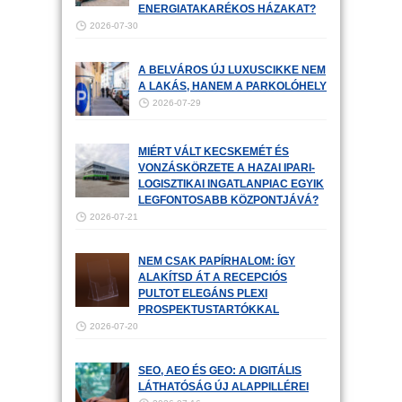
ENERGIATAKARÉKOS HÁZAKAT?
2026-07-30
A BELVÁROS ÚJ LUXUSCIKKE NEM
A LAKÁS, HANEM A PARKOLÓHELY
2026-07-29
MIÉRT VÁLT KECSKEMÉT ÉS
VONZÁSKÖRZETE A HAZAI IPARI-
LOGISZTIKAI INGATLANPIAC EGYIK
LEGFONTOSABB KÖZPONTJÁVÁ?
2026-07-21
NEM CSAK PAPÍRHALOM: ÍGY
ALAKÍTSD ÁT A RECEPCIÓS
PULTOT ELEGÁNS PLEXI
PROSPEKTUSTARTÓKKAL
2026-07-20
SEO, AEO ÉS GEO: A DIGITÁLIS
LÁTHATÓSÁG ÚJ ALAPPILLÉREI