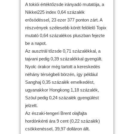
A tokiói értéktőzsde irányadó mutatója, a
Nikkei225 index 0,64 százalék
erősödéssel, 23 ezer 377 ponton zárt. A
részvények szélesebb körét felölelő Topix
mutató 0,64 százalékos pluszban fejezte
be a napot.
Az ausztrál tőzsde 0,71 százalékkal, a
tajvani pedig 0,39 százalékkal gyengült.
Nyolc órakor még tartott a kereskedés
néhány térségbeli börzén, így például
Sanghaj 0,35 százalék emelkedést,
ugyanakkor Hongkong 1,18 százalék,
Szöul pedig 0,24 százalék gyengülést
jelzett.
Az északi-tengeri Brent olajfajta
hordónkénti ára 9 cent (0,22 százalék)
csökkenéssel, 39,97 dolláron állt.