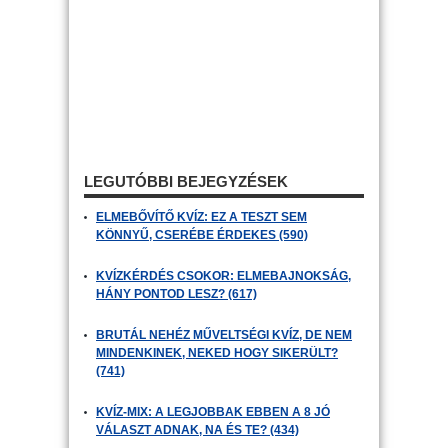
LEGUTÓBBI BEJEGYZÉSEK
ELMEBŐVÍTŐ KVÍZ: EZ A TESZT SEM
KÖNNYŰ, CSERÉBE ÉRDEKES (590)
KVÍZKÉRDÉS CSOKOR: ELMEBAJNOKSÁG,
HÁNY PONTOD LESZ? (617)
BRUTÁL NEHÉZ MŰVELTSÉGI KVÍZ, DE NEM
MINDENKINEK, NEKED HOGY SIKERÜLT?
(741)
KVÍZ-MIX: A LEGJOBBAK EBBEN A 8 JÓ
VÁLASZT ADNAK, NA ÉS TE? (434)