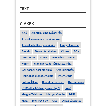
TEXT
CÍMKÉK
Adó
Amerikai elnökválasztás
Amerikai gyorsjelentési szezon
Amerikai költségvetési vita
Arany elemzése
Benzin
Beutazási tilalom
Ciprus
DAX
Devizahitel
Ebola
EU-Csúcs
Forex
Forint
Franciaországi légikatasztrófa
Gazdasági összefoglaló
Gyorsjelentés
Heti tőzsdei összefoglaló
Internetadó
Iszlám Állam
Kereskedési ötlet
Koronavírus
Külföldi sajtó Magyarországról
Lottó
Magyar Telekom
Magyar tőzsde
MNB
MOL
Mol-INA-ügy
Olaj
Olasz választás