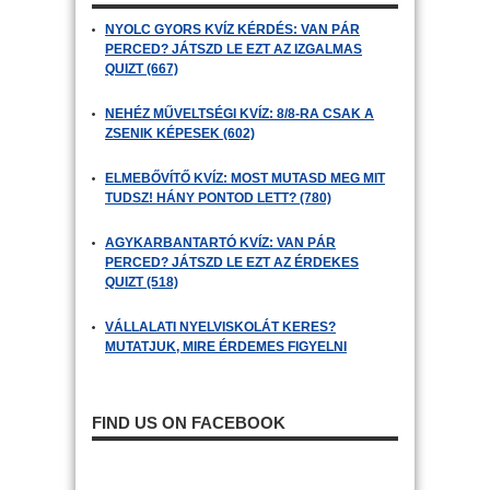
NYOLC GYORS KVÍZ KÉRDÉS: VAN PÁR
PERCED? JÁTSZD LE EZT AZ IZGALMAS
QUIZT (667)
NEHÉZ MŰVELTSÉGI KVÍZ: 8/8-RA CSAK A
ZSENIK KÉPESEK (602)
ELMEBŐVÍTŐ KVÍZ: MOST MUTASD MEG MIT
TUDSZ! HÁNY PONTOD LETT? (780)
AGYKARBANTARTÓ KVÍZ: VAN PÁR
PERCED? JÁTSZD LE EZT AZ ÉRDEKES
QUIZT (518)
VÁLLALATI NYELVISKOLÁT KERES?
MUTATJUK, MIRE ÉRDEMES FIGYELNI
FIND US ON FACEBOOK