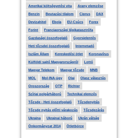
Amerikai költségvetési vita
Arany elemzése
Benzin
Beutazási tilalom
Ciprus
DAX
Devizahitel
Ebola
EU-Csúcs
Forex
Forint
Franciaországi légikatasztrófa
Gazdasági összefoglaló
Gyorsjelentés
Heti tőzsdei összefoglaló
Internetadó
Iszlám Állam
Kereskedési ötlet
Koronavírus
Külföldi sajtó Magyarországról
Lottó
Magyar Telekom
Magyar tőzsde
MNB
MOL
Mol-INA-ügy
Olaj
Olasz választás
Oroszország
OTP
Richter
Szíriai polgárháború
Technikai elemzés
Tőzsde - Heti összefoglaló
Tőzsdenyitás
Tőzsde nyitás előtti várakozás
Tőzsdezárás
Ukrajna
Ukrajnai háború
Ukrán válság
Önkormányzat 2014
Ötletbörze