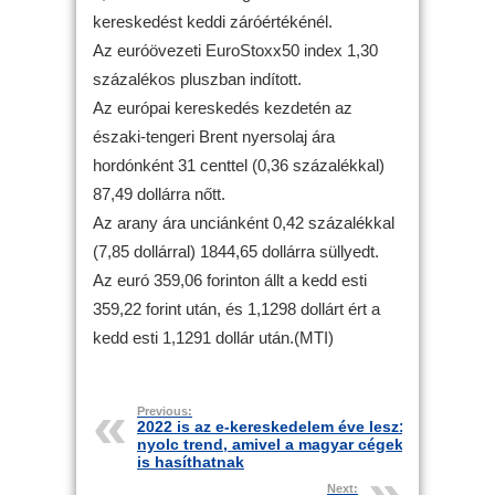
kereskedést keddi záróértékénél.
Az euróövezeti EuroStoxx50 index 1,30
százalékos pluszban indított.
Az európai kereskedés kezdetén az
északi-tengeri Brent nyersolaj ára
hordónként 31 centtel (0,36 százalékkal)
87,49 dollárra nőtt.
Az arany ára unciánként 0,42 százalékkal
(7,85 dollárral) 1844,65 dollárra süllyedt.
Az euró 359,06 forinton állt a kedd esti
359,22 forint után, és 1,1298 dollárt ért a
kedd esti 1,1291 dollár után.(MTI)
Previous:
2022 is az e-kereskedelem éve lesz:
nyolc trend, amivel a magyar cégek
is hasíthatnak
Next: