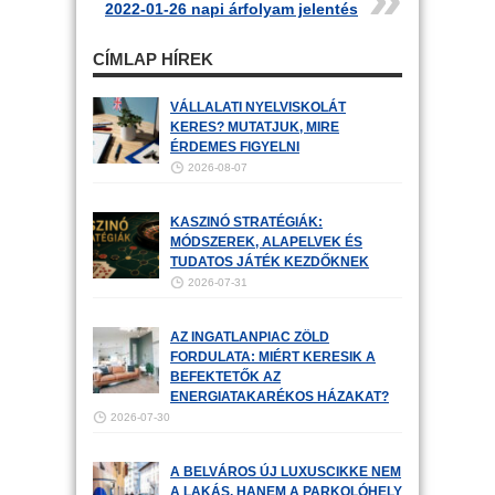
2022-01-26 napi árfolyam jelentés
CÍMLAP HÍREK
VÁLLALATI NYELVISKOLÁT
KERES? MUTATJUK, MIRE
ÉRDEMES FIGYELNI
2026-08-07
KASZINÓ STRATÉGIÁK:
MÓDSZEREK, ALAPELVEK ÉS
TUDATOS JÁTÉK KEZDŐKNEK
2026-07-31
AZ INGATLANPIAC ZÖLD
FORDULATA: MIÉRT KERESIK A
BEFEKTETŐK AZ
ENERGIATAKARÉKOS HÁZAKAT?
2026-07-30
A BELVÁROS ÚJ LUXUSCIKKE NEM
A LAKÁS, HANEM A PARKOLÓHELY