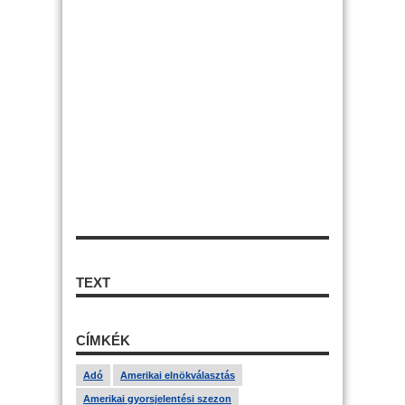
TEXT
CÍMKÉK
Adó
Amerikai elnökválasztás
Amerikai gyorsjelentési szezon