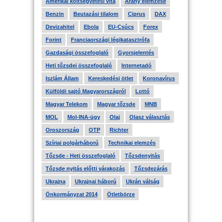
Amerikai költségvetési vita
Arany elemzése
Benzin
Beutazási tilalom
Ciprus
DAX
Devizahitel
Ebola
EU-Csúcs
Forex
Forint
Franciaországi légikatasztrófa
Gazdasági összefoglaló
Gyorsjelentés
Heti tőzsdei összefoglaló
Internetadó
Iszlám Állam
Kereskedési ötlet
Koronavírus
Külföldi sajtó Magyarországról
Lottó
Magyar Telekom
Magyar tőzsde
MNB
MOL
Mol-INA-ügy
Olaj
Olasz választás
Oroszország
OTP
Richter
Szíriai polgárháború
Technikai elemzés
Tőzsde - Heti összefoglaló
Tőzsdenyitás
Tőzsde nyitás előtti várakozás
Tőzsdezárás
Ukrajna
Ukrajnai háború
Ukrán válság
Önkormányzat 2014
Ötletbörze