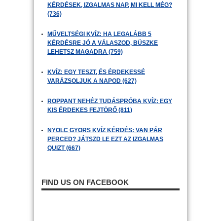
KÉRDÉSEK, IZGALMAS NAP, MI KELL MÉG?
(736)
MŰVELTSÉGI KVÍZ: HA LEGALÁBB 5
KÉRDÉSRE JÓ A VÁLASZOD, BÜSZKE
LEHETSZ MAGADRA (759)
KVÍZ: EGY TESZT, ÉS ÉRDEKESSÉ
VARÁZSOLJUK A NAPOD (627)
ROPPANT NEHÉZ TUDÁSPRÓBA KVÍZ: EGY
KIS ÉRDEKES FEJTÖRŐ (811)
NYOLC GYORS KVÍZ KÉRDÉS: VAN PÁR
PERCED? JÁTSZD LE EZT AZ IZGALMAS
QUIZT (667)
FIND US ON FACEBOOK