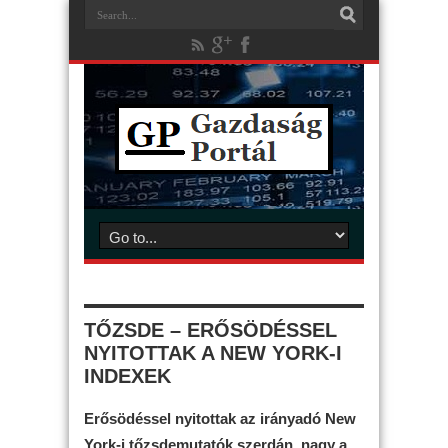
TŐZSDE – ERŐSÖDÉSSEL
NYITOTTAK A NEW YORK-I
INDEXEK
Erősödéssel nyitottak az irányadó New
York-i tőzsdemutatók szerdán, nagy a