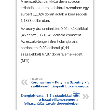
A nemzetközi bankközi devizapiacon
erősödött az euró a dollárral szemben: egy
euróért 1,1924 dollárt adtak a kora reggeli
1,1873 dollár után.
Az arany ára unciánként 0,02 százalékkal
(45 centtel) 1716,45 dollárra csökkent.
Az északi-tengeri Brent olajfajta ára
hordónként 0,30 dollárral (0,44
százalékkal) 67,87 dollárra emelkedett.
(MTI)
Previous:
Koronavírus – Putyin a Szputnyik V
szállításáról tárgyalt Luxemburggal
Next:
Energiahivatal: 3,7 százalékkal nőtt
a hazai villamosenergia-
felhasználás tavaly decemberben