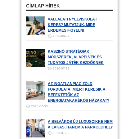
CÍMLAP HÍREK
VÁLLALATI NYELVISKOLÁT
KERES? MUTATJUK, MIRE
ÉRDEMES FIGYELNI
2026-08-07
KASZINÓ STRATÉGIÁK:
MÓDSZEREK, ALAPELVEK ÉS
TUDATOS JÁTÉK KEZDŐKNEK
2026-07-31
AZ INGATLANPIAC ZÖLD
FORDULATA: MIÉRT KERESIK A
BEFEKTETŐK AZ
ENERGIATAKARÉKOS HÁZAKAT?
2026-07-30
A BELVÁROS ÚJ LUXUSCIKKE NEM
A LAKÁS, HANEM A PARKOLÓHELY
2026-07-29