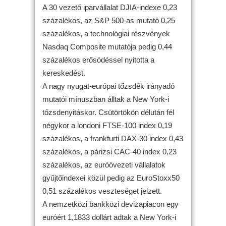
A 30 vezető iparvállalat DJIA-indexe 0,23
százalékos, az S&P 500-as mutató 0,25
százalékos, a technológiai részvények
Nasdaq Composite mutatója pedig 0,44
százalékos erősödéssel nyitotta a
kereskedést.
A nagy nyugat-európai tőzsdék irányadó
mutatói mínuszban álltak a New York-i
tőzsdenyitáskor. Csütörtökön délután fél
négykor a londoni FTSE-100 index 0,19
százalékos, a frankfurti DAX-30 index 0,43
százalékos, a párizsi CAC-40 index 0,23
százalékos, az euróövezeti vállalatok
gyűjtőindexei közül pedig az EuroStoxx50
0,51 százalékos veszteséget jelzett.
A nemzetközi bankközi devizapiacon egy
euróért 1,1833 dollárt adtak a New York-i