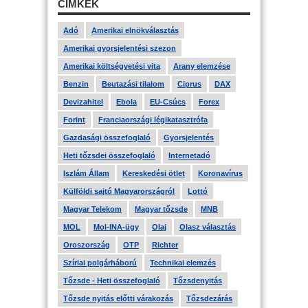
CÍMKÉK
Adó
Amerikai elnökválasztás
Amerikai gyorsjelentési szezon
Amerikai költségvetési vita
Arany elemzése
Benzin
Beutazási tilalom
Ciprus
DAX
Devizahitel
Ebola
EU-Csúcs
Forex
Forint
Franciaországi légikatasztrófa
Gazdasági összefoglaló
Gyorsjelentés
Heti tőzsdei összefoglaló
Internetadó
Iszlám Állam
Kereskedési ötlet
Koronavírus
Külföldi sajtó Magyarországról
Lottó
Magyar Telekom
Magyar tőzsde
MNB
MOL
Mol-INA-ügy
Olaj
Olasz választás
Oroszország
OTP
Richter
Szíriai polgárháború
Technikai elemzés
Tőzsde - Heti összefoglaló
Tőzsdenyitás
Tőzsde nyitás előtti várakozás
Tőzsdezárás