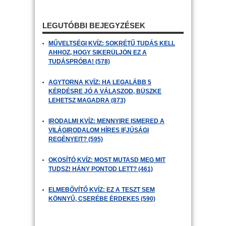
LEGUTÓBBI BEJEGYZÉSEK
MŰVELTSÉGI KVÍZ: SOKRÉTŰ TUDÁS KELL
AHHOZ, HOGY SIKERÜLJÖN EZ A
TUDÁSPRÓBA! (578)
AGYTORNA KVÍZ: HA LEGALÁBB 5
KÉRDÉSRE JÓ A VÁLASZOD, BÜSZKE
LEHETSZ MAGADRA (873)
IRODALMI KVÍZ: MENNYIRE ISMERED A
VILÁGIRODALOM HÍRES IFJÚSÁGI
REGÉNYEIT? (595)
OKOSÍTÓ KVÍZ: MOST MUTASD MEG MIT
TUDSZ! HÁNY PONTOD LETT? (461)
ELMEBŐVÍTŐ KVÍZ: EZ A TESZT SEM
KÖNNYŰ, CSERÉBE ÉRDEKES (590)