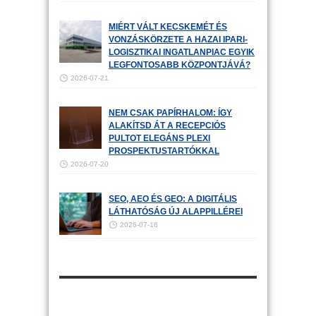
MIÉRT VÁLT KECSKEMÉT ÉS
VONZÁSKÖRZETE A HAZAI IPARI-
LOGISZTIKAI INGATLANPIAC EGYIK
LEGFONTOSABB KÖZPONTJÁVÁ?
2026-07-21
NEM CSAK PAPÍRHALOM: ÍGY
ALAKÍTSD ÁT A RECEPCIÓS
PULTOT ELEGÁNS PLEXI
PROSPEKTUSTARTÓKKAL
2026-07-20
SEO, AEO ÉS GEO: A DIGITÁLIS
LÁTHATÓSÁG ÚJ ALAPPILLÉREI
2026-07-16