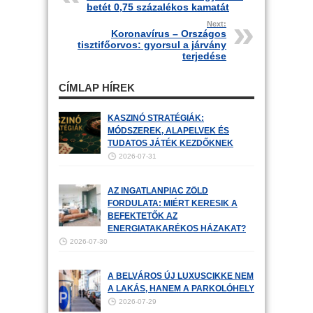
betét 0,75 százalékos kamatát
Next:
Koronavírus – Országos
tisztifőorvos: gyorsul a járvány
terjedése
CÍMLAP HÍREK
KASZINÓ STRATÉGIÁK:
MÓDSZEREK, ALAPELVEK ÉS
TUDATOS JÁTÉK KEZDŐKNEK
2026-07-31
AZ INGATLANPIAC ZÖLD
FORDULATA: MIÉRT KERESIK A
BEFEKTETŐK AZ
ENERGIATAKARÉKOS HÁZAKAT?
2026-07-30
A BELVÁROS ÚJ LUXUSCIKKE NEM
A LAKÁS, HANEM A PARKOLÓHELY
2026-07-29