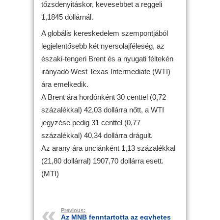
tőzsdenyitáskor, kevesebbet a reggeli
1,1845 dollárnál.
A globális kereskedelem szempontjából
legjelentősebb két nyersolajféleség, az
északi-tengeri Brent és a nyugati féltekén
irányadó West Texas Intermediate (WTI)
ára emelkedik.
A Brent ára hordónként 30 centtel (0,72
százalékkal) 42,03 dollárra nőtt, a WTI
jegyzése pedig 31 centtel (0,77
százalékkal) 40,34 dollárra drágult.
Az arany ára unciánként 1,13 százalékkal
(21,80 dollárral) 1907,70 dollárra esett.
(MTI)
Previous:
Az MNB fenntartotta az egyhetes