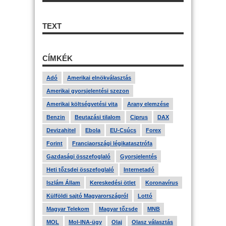
TEXT
CÍMKÉK
Adó
Amerikai elnökválasztás
Amerikai gyorsjelentési szezon
Amerikai költségvetési vita
Arany elemzése
Benzin
Beutazási tilalom
Ciprus
DAX
Devizahitel
Ebola
EU-Csúcs
Forex
Forint
Franciaországi légikatasztrófa
Gazdasági összefoglaló
Gyorsjelentés
Heti tőzsdei összefoglaló
Internetadó
Iszlám Állam
Kereskedési ötlet
Koronavírus
Külföldi sajtó Magyarországról
Lottó
Magyar Telekom
Magyar tőzsde
MNB
MOL
Mol-INA-ügy
Olaj
Olasz választás