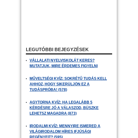
LEGUTÓBBI BEJEGYZÉSEK
VÁLLALATI NYELVISKOLÁT KERES?
MUTATJUK, MIRE ÉRDEMES FIGYELNI
MŰVELTSÉGI KVÍZ: SOKRÉTŰ TUDÁS KELL
AHHOZ, HOGY SIKERÜLJÖN EZ A
TUDÁSPRÓBA! (578)
AGYTORNA KVÍZ: HA LEGALÁBB 5
KÉRDÉSRE JÓ A VÁLASZOD, BÜSZKE
LEHETSZ MAGADRA (873)
IRODALMI KVÍZ: MENNYIRE ISMERED A
VILÁGIRODALOM HÍRES IFJÚSÁGI
REGÉNYEIT? (595)