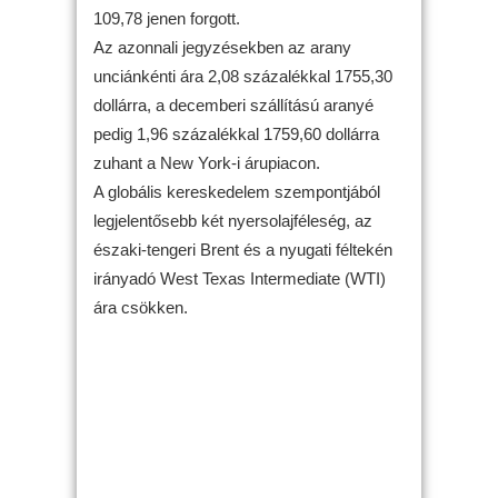
109,78 jenen forgott.
Az azonnali jegyzésekben az arany
unciánkénti ára 2,08 százalékkal 1755,30
dollárra, a decemberi szállítású aranyé
pedig 1,96 százalékkal 1759,60 dollárra
zuhant a New York-i árupiacon.
A globális kereskedelem szempontjából
legjelentősebb két nyersolajféleség, az
északi-tengeri Brent és a nyugati féltekén
irányadó West Texas Intermediate (WTI)
ára csökken.