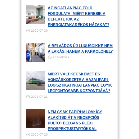
AZ INGATLANPIAC ZÖLD
FORDULATA: MIÉRT KERESIK A
BEFEKTETŐK AZ
ENERGIATAKARÉKOS HÁZAKAT?
2026-07-30
A BELVÁROS ÚJ LUXUSCIKKE NEM
A LAKÁS, HANEM A PARKOLÓHELY
2026-07-29
MIÉRT VÁLT KECSKEMÉT ÉS
VONZÁSKÖRZETE A HAZAI IPARI-
LOGISZTIKAI INGATLANPIAC EGYIK
LEGFONTOSABB KÖZPONTJÁVÁ?
2026-07-21
NEM CSAK PAPÍRHALOM: ÍGY
ALAKÍTSD ÁT A RECEPCIÓS
PULTOT ELEGÁNS PLEXI
PROSPEKTUSTARTÓKKAL
2026-07-20