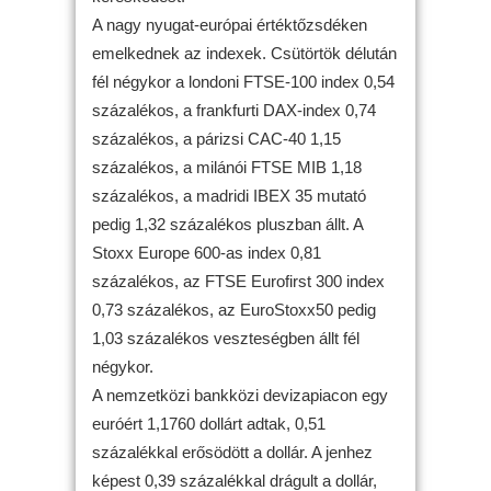
A nagy nyugat-európai értéktőzsdéken
emelkednek az indexek. Csütörtök délután
fél négykor a londoni FTSE-100 index 0,54
százalékos, a frankfurti DAX-index 0,74
százalékos, a párizsi CAC-40 1,15
százalékos, a milánói FTSE MIB 1,18
százalékos, a madridi IBEX 35 mutató
pedig 1,32 százalékos pluszban állt. A
Stoxx Europe 600-as index 0,81
százalékos, az FTSE Eurofirst 300 index
0,73 százalékos, az EuroStoxx50 pedig
1,03 százalékos veszteségben állt fél
négykor.
A nemzetközi bankközi devizapiacon egy
euróért 1,1760 dollárt adtak, 0,51
százalékkal erősödött a dollár. A jenhez
képest 0,39 százalékkal drágult a dollár,