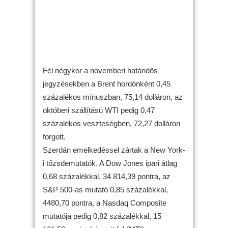
Fél négykor a novemberi határidős
jegyzésekben a Brent hordónként 0,45
százalékos mínuszban, 75,14 dolláron, az
októberi szállítású WTI pedig 0,47
százalékos veszteségben, 72,27 dolláron
forgott.
Szerdán emelkedéssel zártak a New York-
i tőzsdemutatók. A Dow Jones ipari átlag
0,68 százalékkal, 34 814,39 pontra, az
S&P 500-as mutató 0,85 százalékkal,
4480,70 pontra, a Nasdaq Composite
mutatója pedig 0,82 százalékkal, 15