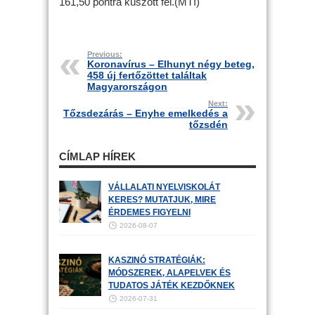
161,50 pontra kúszott fel.(MTI)
Previous:
Koronavírus – Elhunyt négy beteg,
458 új fertőzöttet találtak
Magyarországon
Next:
Tőzsdezárás – Enyhe emelkedés a
tőzsdén
CÍMLAP HÍREK
VÁLLALATI NYELVISKOLÁT
KERES? MUTATJUK, MIRE
ÉRDEMES FIGYELNI
2026-08-07
KASZINÓ STRATÉGIÁK:
MÓDSZEREK, ALAPELVEK ÉS
TUDATOS JÁTÉK KEZDŐKNEK
2026-07-31