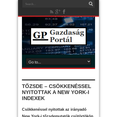
TŐZSDE – CSÖKKENÉSSEL
NYITOTTAK A NEW YORK-I
INDEXEK
Csökkenéssel nyitottak az irányadó
New York-i tőzsdemutatók csütörtökön.