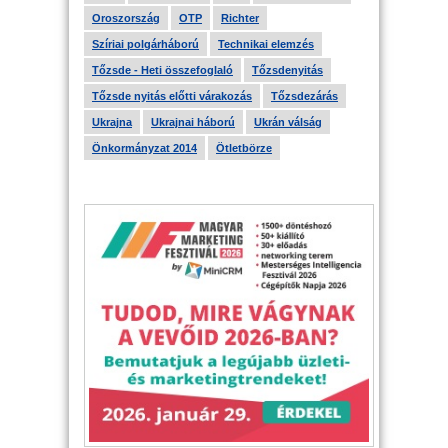
Oroszország
OTP
Richter
Szíriai polgárháború
Technikai elemzés
Tőzsde - Heti összefoglaló
Tőzsdenyitás
Tőzsde nyitás előtti várakozás
Tőzsdezárás
Ukrajna
Ukrajnai háború
Ukrán válság
Önkormányzat 2014
Ötletbörze