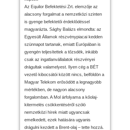
Az Equilor Befektetési Zrt. elemzője az
alacsony forgalmat a nemzetközi szinten
is gyenge befektetői érdeklődéssel
magyarázta. Sághy Balázs elmondta: az
Egyesült Államok részvénypiacai kedden
szünnapot tartanak, emiatt Európában is
gyengén teljesítettek a tőzsdék, inkább
csak az ingatlanvállalatok részvényei
drágultak valamelyest. Ilyen cég a BÉT
vezető kibocsátói között nincs, belföldön a
Magyar Telekom erősödött a legnagyobb
mértékben, de nagyon alacsony
forgalomban. A Mol árfolyama a kőolaj-
kitermelés csökkentéséről szóló
nemzetközi hírek miatt ugyancsak
emelkedett, ezek hatására ugyanis
drágulni kezdett a Brent-olaj – tette hozzá.