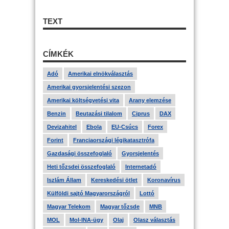
TEXT
CÍMKÉK
Adó
Amerikai elnökválasztás
Amerikai gyorsjelentési szezon
Amerikai költségvetési vita
Arany elemzése
Benzin
Beutazási tilalom
Ciprus
DAX
Devizahitel
Ebola
EU-Csúcs
Forex
Forint
Franciaországi légikatasztrófa
Gazdasági összefoglaló
Gyorsjelentés
Heti tőzsdei összefoglaló
Internetadó
Iszlám Állam
Kereskedési ötlet
Koronavírus
Külföldi sajtó Magyarországról
Lottó
Magyar Telekom
Magyar tőzsde
MNB
MOL
Mol-INA-ügy
Olaj
Olasz választás