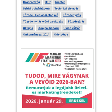
Oroszország
OTP
Richter
Szíriai polgárháború
Technikai elemzés
Tőzsde - Heti összefoglaló
Tőzsdenyitás
Tőzsde nyitás előtti várakozás
Tőzsdezárás
Ukrajna
Ukrajnai háború
Ukrán válság
Önkormányzat 2014
Ötletbörze