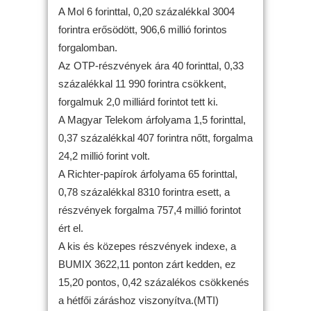
A Mol 6 forinttal, 0,20 százalékkal 3004
forintra erősödött, 906,6 millió forintos
forgalomban.
Az OTP-részvények ára 40 forinttal, 0,33
százalékkal 11 990 forintra csökkent,
forgalmuk 2,0 milliárd forintot tett ki.
A Magyar Telekom árfolyama 1,5 forinttal,
0,37 százalékkal 407 forintra nőtt, forgalma
24,2 millió forint volt.
A Richter-papírok árfolyama 65 forinttal,
0,78 százalékkal 8310 forintra esett, a
részvények forgalma 757,4 millió forintot
ért el.
A kis és közepes részvények indexe, a
BUMIX 3622,11 ponton zárt kedden, ez
15,20 pontos, 0,42 százalékos csökkenés
a hétfői záráshoz viszonyítva.(MTI)