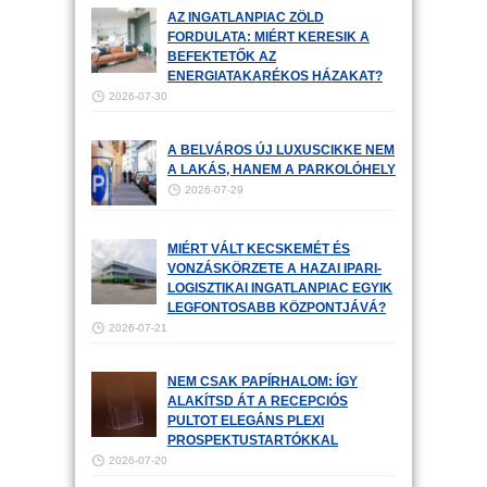
AZ INGATLANPIAC ZÖLD
FORDULATA: MIÉRT KERESIK A
BEFEKTETŐK AZ
ENERGIATAKARÉKOS HÁZAKAT?
2026-07-30
A BELVÁROS ÚJ LUXUSCIKKE NEM
A LAKÁS, HANEM A PARKOLÓHELY
2026-07-29
MIÉRT VÁLT KECSKEMÉT ÉS
VONZÁSKÖRZETE A HAZAI IPARI-
LOGISZTIKAI INGATLANPIAC EGYIK
LEGFONTOSABB KÖZPONTJÁVÁ?
2026-07-21
NEM CSAK PAPÍRHALOM: ÍGY
ALAKÍTSD ÁT A RECEPCIÓS
PULTOT ELEGÁNS PLEXI
PROSPEKTUSTARTÓKKAL
2026-07-20