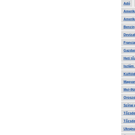
Adó
Amerika
Amerika
Benzin
Devizah
Francia
Gazdas
Heti tő
Iszlám
Külföld
Magyar
Mol-IN
Oroszo
Szíriai
Tőzsde 
Tőzsde 
Ukrajn