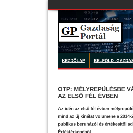
KEZDŐLAP
BELFÖLD -GAZDA
OTP: MÉLYREPÜLÉSBE VÁ
AZ ELSŐ FÉL ÉVBEN
Az idén az első fél évben mélyrepülé
mind az új kínálat volumene a 2014-2
publikus beruházói és értékesítői ad
Értéktérképéből.