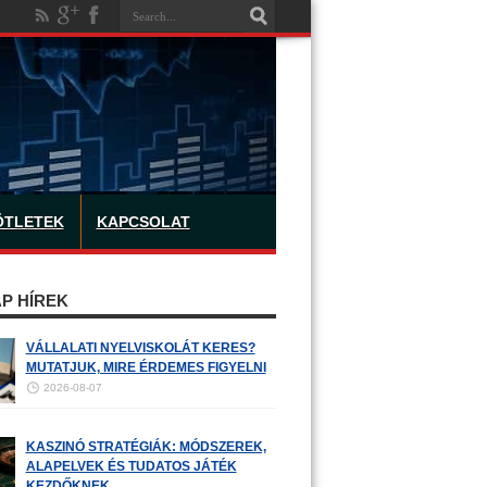
ÖTLETEK
KAPCSOLAT
P HÍREK
VÁLLALATI NYELVISKOLÁT KERES?
MUTATJUK, MIRE ÉRDEMES FIGYELNI
2026-08-07
KASZINÓ STRATÉGIÁK: MÓDSZEREK,
ALAPELVEK ÉS TUDATOS JÁTÉK
KEZDŐKNEK