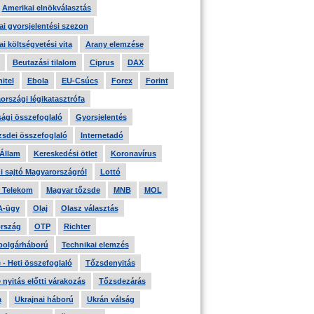
Amerikai elnökválasztás
i gyorsjelentési szezon
i költségvetési vita
Arany elemzése
Beutazási tilalom
Ciprus
DAX
itel
Ebola
EU-Csúcs
Forex
Forint
országi légikatasztrófa
ági összefoglaló
Gyorsjelentés
zsdei összefoglaló
Internetadó
 Állam
Kereskedési ötlet
Koronavírus
i sajtó Magyarországról
Lottó
 Telekom
Magyar tőzsde
MNB
MOL
A-ügy
Olaj
Olasz választás
rszág
OTP
Richter
 polgárháború
Technikai elemzés
- Heti összefoglaló
Tőzsdenyitás
nyitás előtti várakozás
Tőzsdezárás
a
Ukrajnai háború
Ukrán válság