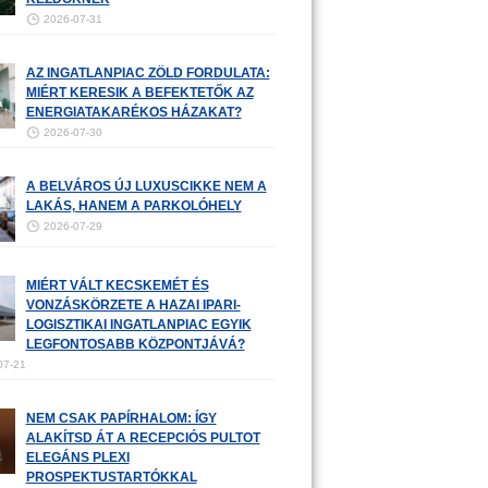
2026-07-31
AZ INGATLANPIAC ZÖLD FORDULATA:
MIÉRT KERESIK A BEFEKTETŐK AZ
ENERGIATAKARÉKOS HÁZAKAT?
2026-07-30
A BELVÁROS ÚJ LUXUSCIKKE NEM A
LAKÁS, HANEM A PARKOLÓHELY
2026-07-29
MIÉRT VÁLT KECSKEMÉT ÉS
VONZÁSKÖRZETE A HAZAI IPARI-
LOGISZTIKAI INGATLANPIAC EGYIK
LEGFONTOSABB KÖZPONTJÁVÁ?
07-21
NEM CSAK PAPÍRHALOM: ÍGY
ALAKÍTSD ÁT A RECEPCIÓS PULTOT
ELEGÁNS PLEXI
PROSPEKTUSTARTÓKKAL