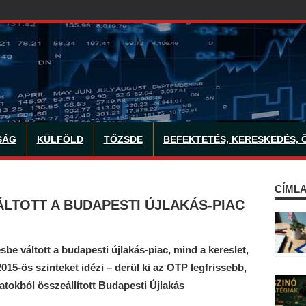
SÁG
KÜLFÖLD
TŐZSDE
BEFEKTETÉS, KERESKEDÉS, 
CÍMLA
LTOTT A BUDAPESTI ÚJLAKÁS-PIAC
sbe váltott a budapesti újlakás-piac, mind a kereslet,
015-ös szinteket idézi – derül ki az OTP legfrissebb,
atokból összeállított Budapesti Újlakás