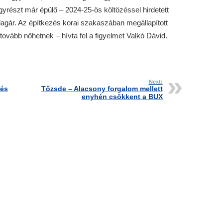
agyrészt már épülő – 2024-25-ös költözéssel hirdetett
 átlagár. Az építkezés korai szakaszában megállapított
tovább nőhetnek – hívta fel a figyelmet Valkó Dávid.
Next:
tés
Tőzsde – Alacsony forgalom mellett
enyhén csökkent a BUX