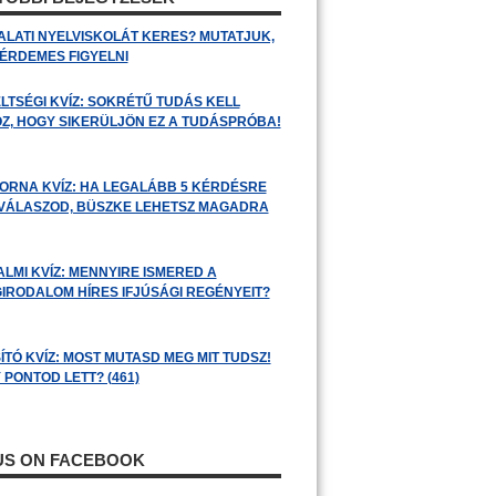
ALATI NYELVISKOLÁT KERES? MUTATJUK,
 ÉRDEMES FIGYELNI
LTSÉGI KVÍZ: SOKRÉTŰ TUDÁS KELL
Z, HOGY SIKERÜLJÖN EZ A TUDÁSPRÓBA!
ORNA KVÍZ: HA LEGALÁBB 5 KÉRDÉSRE
 VÁLASZOD, BÜSZKE LEHETSZ MAGADRA
ALMI KVÍZ: MENNYIRE ISMERED A
GIRODALOM HÍRES IFJÚSÁGI REGÉNYEIT?
ÍTÓ KVÍZ: MOST MUTASD MEG MIT TUDSZ!
 PONTOD LETT? (461)
 US ON FACEBOOK