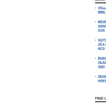
VÁLL
MIRE
MŰVE
AHHO
(578)
AGYT
JÓ A
(873)
IROD
VILÁ
(595)
OKOS
HÁNY
FIND