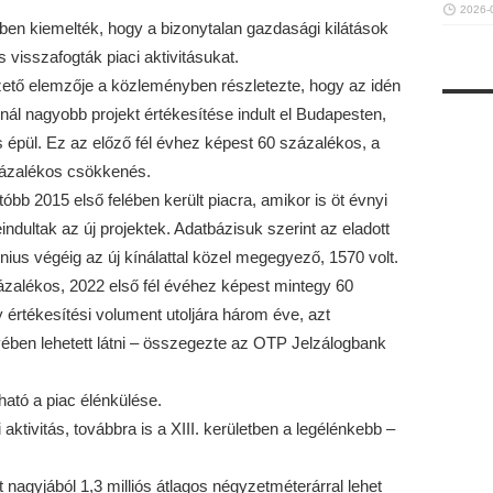
2026-
en kiemelték, hogy a bizonytalan gazdasági kilátások
 visszafogták piaci aktivitásukat.
ető elemzője a közleményben részletezte, hogy az idén
nál nagyobb projekt értékesítése indult el Budapesten,
épül. Ez az előző fél évhez képest 60 százalékos, a
százalékos csökkenés.
óbb 2015 első felében került piacra, amikor is öt évnyi
indultak az új projektek. Adatbázisuk szerint az eladott
nius végéig az új kínálattal közel megegyező, 1570 volt.
zalékos, 2022 első fél évéhez képest mintegy 60
értékesítési volument utoljára három éve, azt
ében lehetett látni – összegezte az OTP Jelzálogbank
ató a piac élénkülése.
aktivitás, továbbra is a XIII. kerületben a legélénkebb –
nagyjából 1,3 milliós átlagos négyzetméterárral lehet