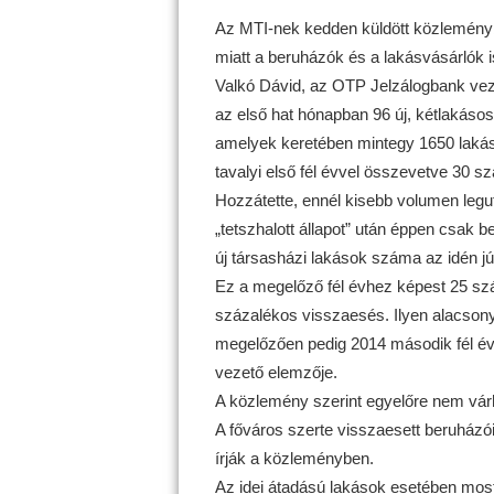
Az MTI-nek kedden küldött közleményb
miatt a beruházók és a lakásvásárlók is
Valkó Dávid, az OTP Jelzálogbank vez
az első hat hónapban 96 új, kétlakásos
amelyek keretében mintegy 1650 lakás 
tavalyi első fél évvel összevetve 30 
Hozzátette, ennél kisebb volumen legut
„tetszhalott állapot” után éppen csak be
új társasházi lakások száma az idén jú
Ez a megelőző fél évhez képest 25 szá
százalékos visszaesés. Ilyen alacsony 
megelőzően pedig 2014 második fél év
vezető elemzője.
A közlemény szerint egyelőre nem várh
A főváros szerte visszaesett beruházói 
írják a közleményben.
Az idei átadású lakások esetében most 