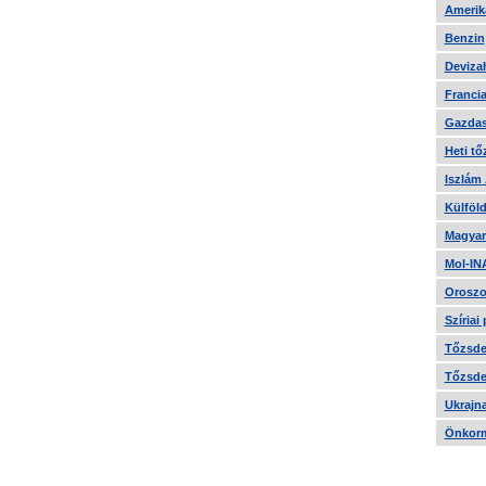
Amerika
Benzin
Devizah
Francia
Gazdas
Heti tő
Iszlám
Külföld
Magyar
Mol-IN
Oroszo
Szíriai
Tőzsde 
Tőzsde 
Ukrajn
Önkorm