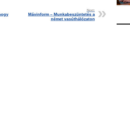
Next:
 hogy
Mávinform – Munkabeszüntetés a
német vasúthálózaton