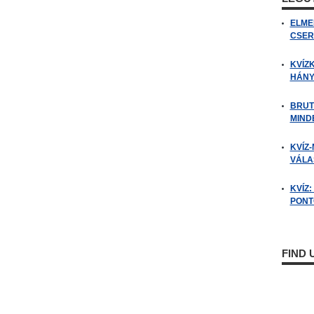
ELME
CSER
KVÍZ
HÁNY
BRUT
MIND
KVÍZ-
VÁLAS
KVÍZ
PONTO
FIND