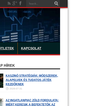
ÖTLETEK
KAPCSOLAT
P HÍREK
KASZINÓ STRATÉGIÁK: MÓDSZEREK,
ALAPELVEK ÉS TUDATOS JÁTÉK
KEZDŐKNEK
2026-07-31
AZ INGATLANPIAC ZÖLD FORDULATA:
MIÉRT KERESIK A BEFEKTETŐK AZ