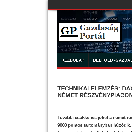
KEZDŐLAP
BELFÖLD -GAZDA
TECHNIKAI ELEMZÉS: DA
NÉMET RÉSZVÉNYPIACO
További csökkenés jöhet a német ré
9000 pontos tartományban húzódik. 