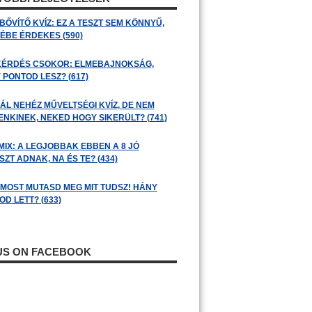
BŐVÍTŐ KVÍZ: EZ A TESZT SEM KÖNNYŰ,
ÉBE ÉRDEKES (590)
KÉRDÉS CSOKOR: ELMEBAJNOKSÁG,
 PONTOD LESZ? (617)
ÁL NEHÉZ MŰVELTSÉGI KVÍZ, DE NEM
ENKINEK, NEKED HOGY SIKERÜLT? (741)
MIX: A LEGJOBBAK EBBEN A 8 JÓ
ZT ADNAK, NA ÉS TE? (434)
: MOST MUTASD MEG MIT TUDSZ! HÁNY
D LETT? (633)
 US ON FACEBOOK