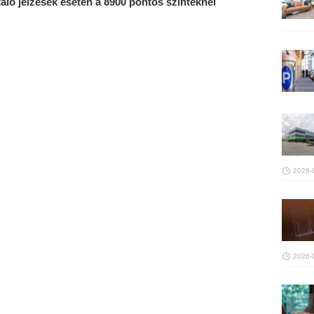
taló jelzések esetén a 8900 pontos szinteknél
2026-
2026-