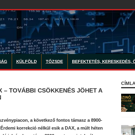
SÁG
KÜLFÖLD
TŐZSDE
BEFEKTETÉS, KERESKEDÉS, 
CÍMLA
X – TOVÁBBI CSÖKKENÉS JÖHET A
N
szvénypiacon, a következő fontos támasz a 8900-
Érdemi korrekció nélkül esik a DAX, a múlt héten