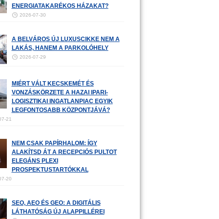
ENERGIATAKARÉKOS HÁZAKAT?
2026-07-30
A BELVÁROS ÚJ LUXUSCIKKE NEM A
LAKÁS, HANEM A PARKOLÓHELY
2026-07-29
MIÉRT VÁLT KECSKEMÉT ÉS
VONZÁSKÖRZETE A HAZAI IPARI-
LOGISZTIKAI INGATLANPIAC EGYIK
LEGFONTOSABB KÖZPONTJÁVÁ?
07-21
NEM CSAK PAPÍRHALOM: ÍGY
ALAKÍTSD ÁT A RECEPCIÓS PULTOT
ELEGÁNS PLEXI
PROSPEKTUSTARTÓKKAL
07-20
SEO, AEO ÉS GEO: A DIGITÁLIS
LÁTHATÓSÁG ÚJ ALAPPILLÉREI