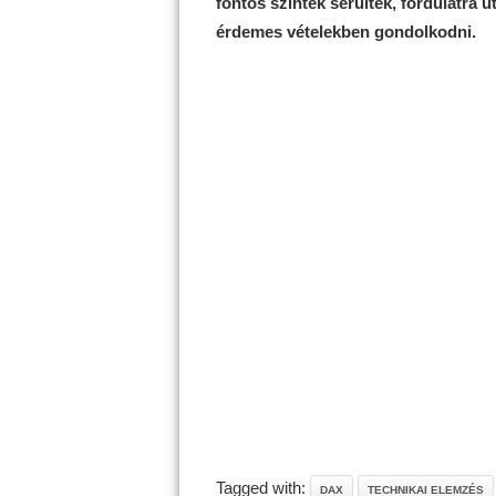
fontos szintek sérültek, fordulatra u
érdemes vételekben gondolkodni.
Tagged with:
DAX
TECHNIKAI ELEMZÉS