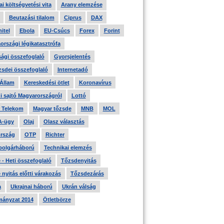
i költségvetési vita
Arany elemzése
Beutazási tilalom
Ciprus
DAX
itel
Ebola
EU-Csúcs
Forex
Forint
országi légikatasztrófa
ági összefoglaló
Gyorsjelentés
zsdei összefoglaló
Internetadó
 Állam
Kereskedési ötlet
Koronavírus
i sajtó Magyarországról
Lottó
 Telekom
Magyar tőzsde
MNB
MOL
A-ügy
Olaj
Olasz választás
rszág
OTP
Richter
 polgárháború
Technikai elemzés
- Heti összefoglaló
Tőzsdenyitás
nyitás előtti várakozás
Tőzsdezárás
a
Ukrajnai háború
Ukrán válság
ányzat 2014
Ötletbörze