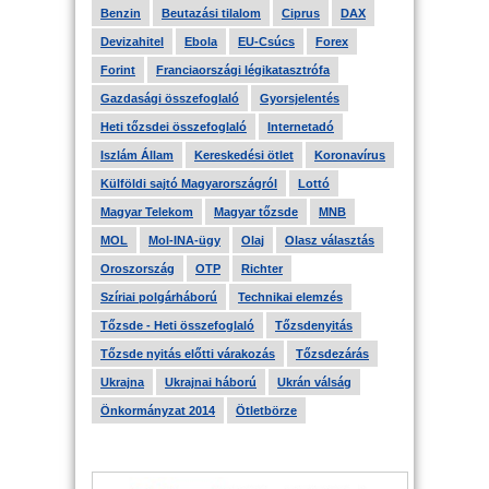
Benzin
Beutazási tilalom
Ciprus
DAX
Devizahitel
Ebola
EU-Csúcs
Forex
Forint
Franciaországi légikatasztrófa
Gazdasági összefoglaló
Gyorsjelentés
Heti tőzsdei összefoglaló
Internetadó
Iszlám Állam
Kereskedési ötlet
Koronavírus
Külföldi sajtó Magyarországról
Lottó
Magyar Telekom
Magyar tőzsde
MNB
MOL
Mol-INA-ügy
Olaj
Olasz választás
Oroszország
OTP
Richter
Szíriai polgárháború
Technikai elemzés
Tőzsde - Heti összefoglaló
Tőzsdenyitás
Tőzsde nyitás előtti várakozás
Tőzsdezárás
Ukrajna
Ukrajnai háború
Ukrán válság
Önkormányzat 2014
Ötletbörze