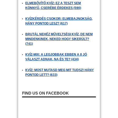
ELMEBŐVÍTŐ KVÍZ: EZ A TESZT SEM
KÖNNYŰ, CSERÉBE ÉRDEKES (590)
KVÍZKÉRDÉS CSOKOR: ELMEBAJNOKSÁG,
HÁNY PONTOD LESZ? (617)
BRUTÁL NEHÉZ MŰVELTSÉGI KVÍZ, DE NEM
MINDENKINEK, NEKED HOGY SIKERÜLT?
(741)
KVÍZ-MIX: A LEGJOBBAK EBBEN A 8 JÓ
VÁLASZT ADNAK, NA ÉS TE? (434)
KVÍZ: MOST MUTASD MEG MIT TUDSZ! HÁNY
PONTOD LETT? (633)
FIND US ON FACEBOOK