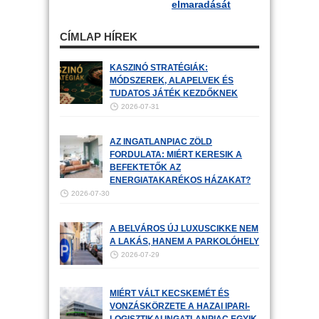
elmaradását
CÍMLAP HÍREK
KASZINÓ STRATÉGIÁK:
MÓDSZEREK, ALAPELVEK ÉS
TUDATOS JÁTÉK KEZDŐKNEK
2026-07-31
AZ INGATLANPIAC ZÖLD
FORDULATA: MIÉRT KERESIK A
BEFEKTETŐK AZ
ENERGIATAKARÉKOS HÁZAKAT?
2026-07-30
A BELVÁROS ÚJ LUXUSCIKKE NEM
A LAKÁS, HANEM A PARKOLÓHELY
2026-07-29
MIÉRT VÁLT KECSKEMÉT ÉS
VONZÁSKÖRZETE A HAZAI IPARI-