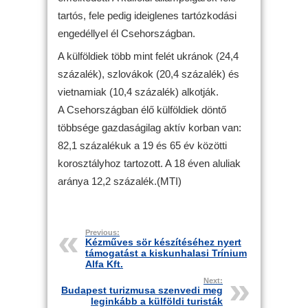
tartós, fele pedig ideiglenes tartózkodási
engedéllyel él Csehországban.
A külföldiek több mint felét ukránok (24,4
százalék), szlovákok (20,4 százalék) és
vietnamiak (10,4 százalék) alkotják.
A Csehországban élő külföldiek döntő
többsége gazdaságilag aktív korban van:
82,1 százalékuk a 19 és 65 év közötti
korosztályhoz tartozott. A 18 éven aluliak
aránya 12,2 százalék.(MTI)
Previous:
Kézműves sör készítéséhez nyert
támogatást a kiskunhalasi Trínium
Alfa Kft.
Next:
Budapest turizmusa szenvedi meg
leginkább a külföldi turisták