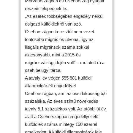
Morvaországban és Csehország nyugati
részein telepednek le.
„Az esetek többségében engedély nélkül
dolgozó külföldiekről van szó.
Csehországon keresztül nem vezet
fontosabb migrációs útvonal, így az
illegális migránsok száma sokkal
alacsonyabb, mint a 2015-ös
migránsválság idején volt” – mutatott rá a
cseh belügyi tárca.
A tavalyi év végén 595 881 külföldi
állampolgár élt engedéllyel
Csehországban, ami az összlakosság 5,6
százaléka. Az éves szintű növekedés
tavaly 5,1 százalékos volt. Az utóbbi öt év
alatt a Csehországban engedéllyel élő
külföldiek száma mintegy 150 ezerrel
emelkedett. A külföldi állampolgárok fele