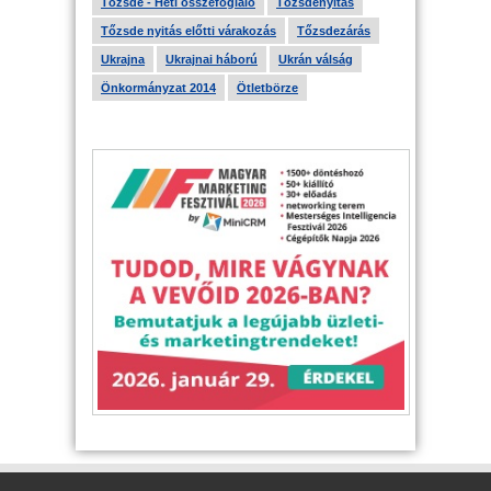
Tőzsde - Heti összefoglaló
Tőzsdenyitás
Tőzsde nyitás előtti várakozás
Tőzsdezárás
Ukrajna
Ukrajnai háború
Ukrán válság
Önkormányzat 2014
Ötletbörze