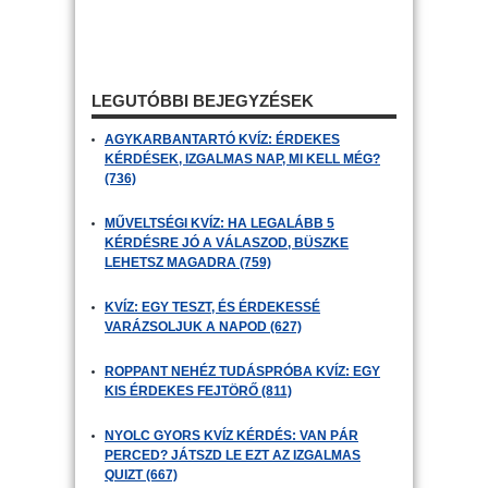
LEGUTÓBBI BEJEGYZÉSEK
AGYKARBANTARTÓ KVÍZ: ÉRDEKES
KÉRDÉSEK, IZGALMAS NAP, MI KELL MÉG?
(736)
MŰVELTSÉGI KVÍZ: HA LEGALÁBB 5
KÉRDÉSRE JÓ A VÁLASZOD, BÜSZKE
LEHETSZ MAGADRA (759)
KVÍZ: EGY TESZT, ÉS ÉRDEKESSÉ
VARÁZSOLJUK A NAPOD (627)
ROPPANT NEHÉZ TUDÁSPRÓBA KVÍZ: EGY
KIS ÉRDEKES FEJTÖRŐ (811)
NYOLC GYORS KVÍZ KÉRDÉS: VAN PÁR
PERCED? JÁTSZD LE EZT AZ IZGALMAS
QUIZT (667)