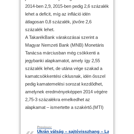
2014-ben 2,9, 2015-ben pedig 2,6 százalék
lehet a deficit, míg az infláció idén
átlagosan 0,8 százalék, jövőre 2,6
százalék lehet.
A TakarékBank várakozásai szerint a
Magyar Nemzeti Bank (MNB) Monetáris
Tanácsa márciusban még csökkenti a
jegybanki alapkamatot, amely így 2,55
százalék lehet, de utána vége szakad a
kamatcsökkentési ciklusnak, idén ősszel
pedig kamatemelési sorozat kezdődhet,
amelynek eredményeképpen 2014 végére
2,75-3 százalékra emelkedhet az
alapkamat – ismertette a szakértő.(MTI)
Previous:
Ukrán válság – sajtóvisszhang – La