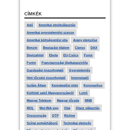
CÍMKÉK
Adó
Amerikai elnökválasztás
Amerikai gyorsjelentési szezon
Amerikai költségvetési vita
Arany elemzése
Benzin
Beutazási tilalom
Ciprus
DAX
Devizahitel
Ebola
EU-Csúcs
Forex
Forint
Franciaországi légikatasztrófa
Gazdasági összefoglaló
Gyorsjelentés
Heti tőzsdei összefoglaló
Internetadó
Iszlám Állam
Kereskedési ötlet
Koronavírus
Külföldi sajtó Magyarországról
Lottó
Magyar Telekom
Magyar tőzsde
MNB
MOL
Mol-INA-ügy
Olaj
Olasz választás
Oroszország
OTP
Richter
Szíriai polgárháború
Technikai elemzés