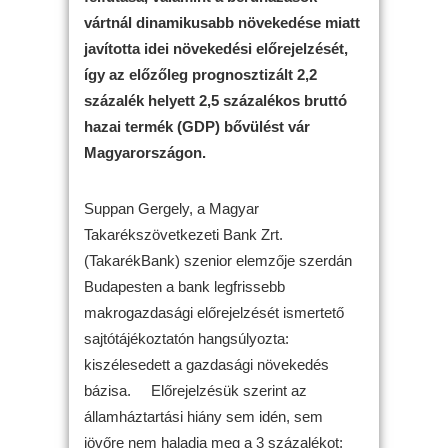
vártnál dinamikusabb növekedése miatt
javította idei növekedési előrejelzését,
így az előzőleg prognosztizált 2,2
százalék helyett 2,5 százalékos bruttó
hazai termék (GDP) bővülést vár
Magyarországon.
Suppan Gergely, a Magyar
Takarékszövetkezeti Bank Zrt.
(TakarékBank) szenior elemzője szerdán
Budapesten a bank legfrissebb
makrogazdasági előrejelzését ismertető
sajtótájékoztatón hangsúlyozta:
kiszélesedett a gazdasági növekedés
bázisa. Előrejelzésük szerint az
államháztartási hiány sem idén, sem
jövőre nem haladja meg a 3 százalékot: