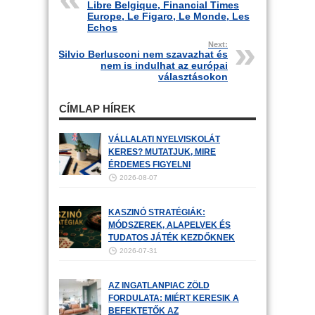
Libre Belgique, Financial Times
Europe, Le Figaro, Le Monde, Les
Echos
Next:
Silvio Berlusconi nem szavazhat és
nem is indulhat az európai
választásokon
CÍMLAP HÍREK
VÁLLALATI NYELVISKOLÁT
KERES? MUTATJUK, MIRE
ÉRDEMES FIGYELNI
2026-08-07
KASZINÓ STRATÉGIÁK:
MÓDSZEREK, ALAPELVEK ÉS
TUDATOS JÁTÉK KEZDŐKNEK
2026-07-31
AZ INGATLANPIAC ZÖLD
FORDULATA: MIÉRT KERESIK A
BEFEKTETŐK AZ