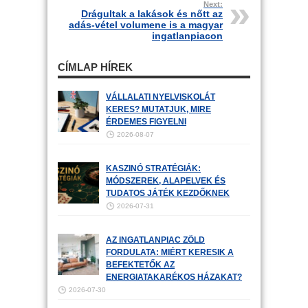
Next:
Drágultak a lakások és nőtt az
adás-vétel volumene is a magyar
ingatlanpiacon
CÍMLAP HÍREK
VÁLLALATI NYELVISKOLÁT
KERES? MUTATJUK, MIRE
ÉRDEMES FIGYELNI
2026-08-07
KASZINÓ STRATÉGIÁK:
MÓDSZEREK, ALAPELVEK ÉS
TUDATOS JÁTÉK KEZDŐKNEK
2026-07-31
AZ INGATLANPIAC ZÖLD
FORDULATA: MIÉRT KERESIK A
BEFEKTETŐK AZ
ENERGIATAKARÉKOS HÁZAKAT?
2026-07-30