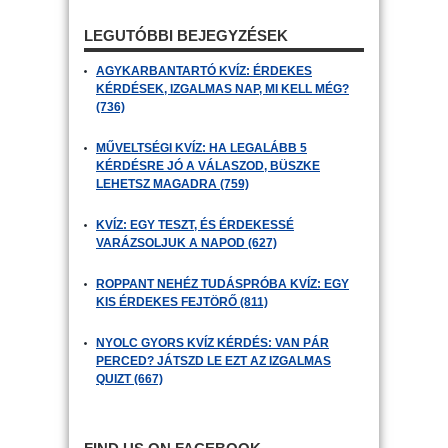
LEGUTÓBBI BEJEGYZÉSEK
AGYKARBANTARTÓ KVÍZ: ÉRDEKES
KÉRDÉSEK, IZGALMAS NAP, MI KELL MÉG?
(736)
MŰVELTSÉGI KVÍZ: HA LEGALÁBB 5
KÉRDÉSRE JÓ A VÁLASZOD, BÜSZKE
LEHETSZ MAGADRA (759)
KVÍZ: EGY TESZT, ÉS ÉRDEKESSÉ
VARÁZSOLJUK A NAPOD (627)
ROPPANT NEHÉZ TUDÁSPRÓBA KVÍZ: EGY
KIS ÉRDEKES FEJTÖRŐ (811)
NYOLC GYORS KVÍZ KÉRDÉS: VAN PÁR
PERCED? JÁTSZD LE EZT AZ IZGALMAS
QUIZT (667)