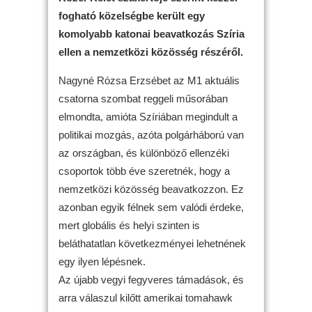
fogható közelségbe került egy
komolyabb katonai beavatkozás Szíria
ellen a nemzetközi közösség részéről.
Nagyné Rózsa Erzsébet az M1 aktuális
csatorna szombat reggeli műsorában
elmondta, amióta Szíriában megindult a
politikai mozgás, azóta polgárháború van
az országban, és különböző ellenzéki
csoportok több éve szeretnék, hogy a
nemzetközi közösség beavatkozzon. Ez
azonban egyik félnek sem valódi érdeke,
mert globális és helyi szinten is
beláthatatlan következményei lehetnének
egy ilyen lépésnek.
Az újabb vegyi fegyveres támadások, és
arra válaszul kilőtt amerikai tomahawk