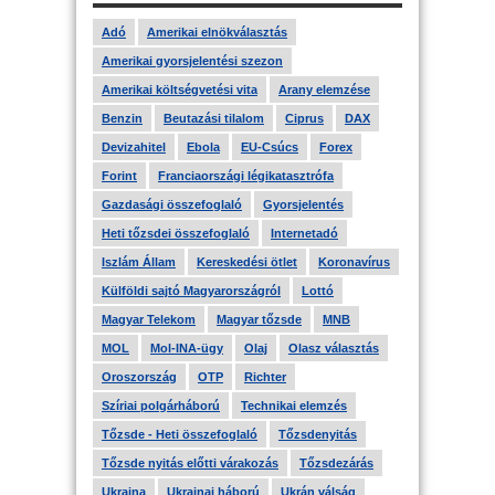
Adó
Amerikai elnökválasztás
Amerikai gyorsjelentési szezon
Amerikai költségvetési vita
Arany elemzése
Benzin
Beutazási tilalom
Ciprus
DAX
Devizahitel
Ebola
EU-Csúcs
Forex
Forint
Franciaországi légikatasztrófa
Gazdasági összefoglaló
Gyorsjelentés
Heti tőzsdei összefoglaló
Internetadó
Iszlám Állam
Kereskedési ötlet
Koronavírus
Külföldi sajtó Magyarországról
Lottó
Magyar Telekom
Magyar tőzsde
MNB
MOL
Mol-INA-ügy
Olaj
Olasz választás
Oroszország
OTP
Richter
Szíriai polgárháború
Technikai elemzés
Tőzsde - Heti összefoglaló
Tőzsdenyitás
Tőzsde nyitás előtti várakozás
Tőzsdezárás
Ukrajna
Ukrajnai háború
Ukrán válság