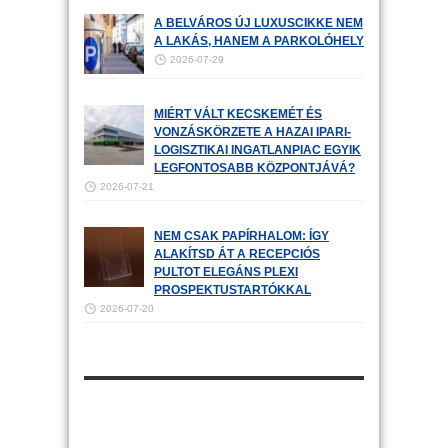
A BELVÁROS ÚJ LUXUSCIKKE NEM
A LAKÁS, HANEM A PARKOLÓHELY
2026-07-29
MIÉRT VÁLT KECSKEMÉT ÉS
VONZÁSKÖRZETE A HAZAI IPARI-
LOGISZTIKAI INGATLANPIAC EGYIK
LEGFONTOSABB KÖZPONTJÁVÁ?
2026-07-21
NEM CSAK PAPÍRHALOM: ÍGY
ALAKÍTSD ÁT A RECEPCIÓS
PULTOT ELEGÁNS PLEXI
PROSPEKTUSTARTÓKKAL
2026-07-20