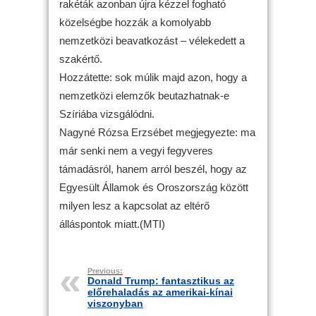
rakéták azonban újra kézzel fogható
közelségbe hozzák a komolyabb
nemzetközi beavatkozást – vélekedett a
szakértő.
Hozzátette: sok múlik majd azon, hogy a
nemzetközi elemzők beutazhatnak-e
Szíriába vizsgálódni.
Nagyné Rózsa Erzsébet megjegyezte: ma
már senki nem a vegyi fegyveres
támadásról, hanem arról beszél, hogy az
Egyesült Államok és Oroszország között
milyen lesz a kapcsolat az eltérő
álláspontok miatt.(MTI)
Previous:
Donald Trump: fantasztikus az
előrehaladás az amerikai-kínai
viszonyban