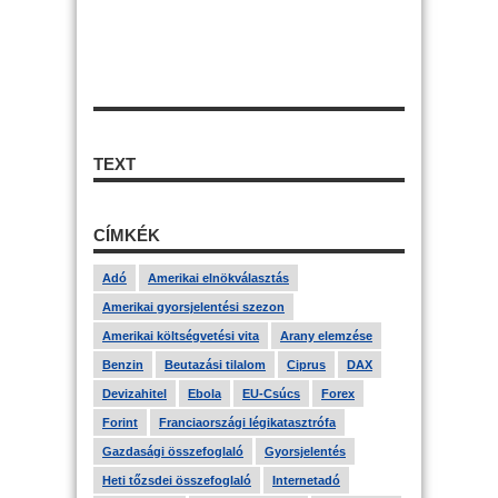
TEXT
CÍMKÉK
Adó
Amerikai elnökválasztás
Amerikai gyorsjelentési szezon
Amerikai költségvetési vita
Arany elemzése
Benzin
Beutazási tilalom
Ciprus
DAX
Devizahitel
Ebola
EU-Csúcs
Forex
Forint
Franciaországi légikatasztrófa
Gazdasági összefoglaló
Gyorsjelentés
Heti tőzsdei összefoglaló
Internetadó