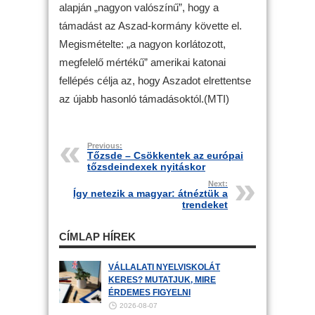
alapján „nagyon valószínű”, hogy a
támadást az Aszad-kormány követte el.
Megismételte: „a nagyon korlátozott,
megfelelő mértékű” amerikai katonai
fellépés célja az, hogy Aszadot elrettentse
az újabb hasonló támadásoktól.(MTI)
Previous:
Tőzsde – Csökkentek az európai
tőzsdeindexek nyitáskor
Next:
Így netezik a magyar: átnéztük a
trendeket
CÍMLAP HÍREK
VÁLLALATI NYELVISKOLÁT
KERES? MUTATJUK, MIRE
ÉRDEMES FIGYELNI
2026-08-07