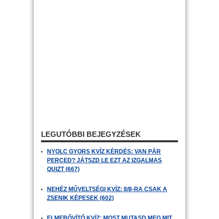
LEGUTÓBBI BEJEGYZÉSEK
NYOLC GYORS KVÍZ KÉRDÉS: VAN PÁR
PERCED? JÁTSZD LE EZT AZ IZGALMAS
QUIZT (667)
NEHÉZ MŰVELTSÉGI KVÍZ: 8/8-RA CSAK A
ZSENIK KÉPESEK (602)
ELMEBŐVÍTŐ KVÍZ: MOST MUTASD MEG MIT