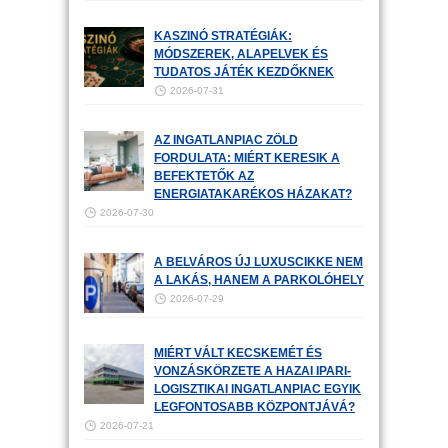
KASZINÓ STRATÉGIÁK:
MÓDSZEREK, ALAPELVEK ÉS
TUDATOS JÁTÉK KEZDŐKNEK
2026-07-31
AZ INGATLANPIAC ZÖLD
FORDULATA: MIÉRT KERESIK A
BEFEKTETŐK AZ
ENERGIATAKARÉKOS HÁZAKAT?
2026-07-30
A BELVÁROS ÚJ LUXUSCIKKE NEM
A LAKÁS, HANEM A PARKOLÓHELY
2026-07-29
MIÉRT VÁLT KECSKEMÉT ÉS
VONZÁSKÖRZETE A HAZAI IPARI-
LOGISZTIKAI INGATLANPIAC EGYIK
LEGFONTOSABB KÖZPONTJÁVÁ?
2026-07-21