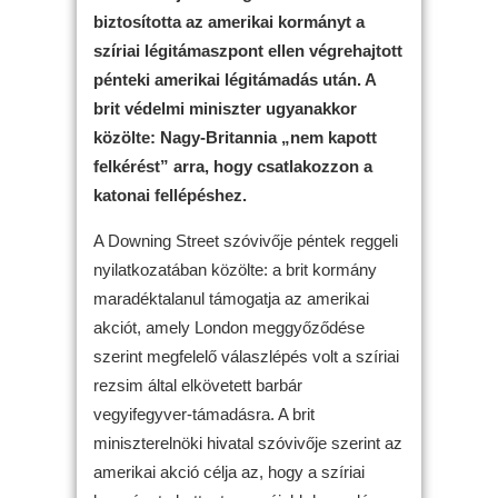
biztosította az amerikai kormányt a
szíriai légitámaszpont ellen végrehajtott
pénteki amerikai légitámadás után. A
brit védelmi miniszter ugyanakkor
közölte: Nagy-Britannia „nem kapott
felkérést” arra, hogy csatlakozzon a
katonai fellépéshez.
A Downing Street szóvivője péntek reggeli
nyilatkozatában közölte: a brit kormány
maradéktalanul támogatja az amerikai
akciót, amely London meggyőződése
szerint megfelelő válaszlépés volt a szíriai
rezsim által elkövetett barbár
vegyifegyver-támadásra. A brit
miniszterelnöki hivatal szóvivője szerint az
amerikai akció célja az, hogy a szíriai