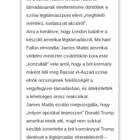
támadásainak elrettentésére döntöttek a
szíriai légitámaszpont elleni „megfelelő
mértékű, korlátozott akcióról”.
Arra a kérdésre, hogy London tudott-e a
készülő amerikai légitámadásról, Michael
Fallon elmondta: James Mattis amerikai
védelmi miniszter csütörtökön kora este
„konzultált” vele arról, hogy a brit kormány
miként ítéli meg Bassár el-Aszad szíriai
elnök rezsimjének felelősségét a
vegyifegyver-támadásban, és áttekintették
a lehetséges orosz reakciókat.
James Mattis ezután megvizsgálta, hogy
„milyen opciókat terjesszen” Donald Trump
amerikai elnök elé, majd nem sokkal
később ismertette a brit kormánnyal Trump
döntését a légitámadás elrendeléséről –