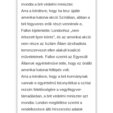
mondta a brit védelmi miniszter.
Arra a kérdésre, hogy ha lesz újabb
amerikai katonai akció Szíriában, abban a
brit fegyveres erők részt vennének-e,
Fallon kijelentette: Londonhoz „nem
érkezett ilyen kérés”, és az amerikai akció
nem része az Iszlám Állam dzsihadista
terrorszervezet ellen alakult koalíció
műveleteinek. Fallon szerint az Egyesült
Államok egyértelművé tette, hogy ez önálló
amerikai katonai fellépés volt.
Arra a kérdésre, hogy a brit kormánynak
vannak-e egyértelmű bizonyítékai a szíriai
rezsim felelősségére a vegyifegyver-
támadásban, a brit védelmi miniszter azt
mondta: London megítélése szerint a
rendelkezésre álló hírszerzési adatok