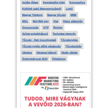
Iszlám Állam
Kereskedési ötlet
Koronavírus
Külföldi sajtó Magyarországról
Lottó
Magyar Telekom
Magyar tőzsde
MNB
MOL
Mol-INA-ügy
Olaj
Olasz választás
Oroszország
OTP
Richter
Szíriai polgárháború
Technikai elemzés
Tőzsde - Heti összefoglaló
Tőzsdenyitás
Tőzsde nyitás előtti várakozás
Tőzsdezárás
Ukrajna
Ukrajnai háború
Ukrán válság
Önkormányzat 2014
Ötletbörze