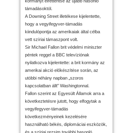
kormányt elrettentse az újabb hasonló
támadásoktól.
A Downing Street illetékese kijelentette,
hogy a vegyifegyver-támadás
kiindulópontja az amerikaiak által célba
vett szíriai támaszpont volt.
Sir Michael Fallon brit védelmi miniszter
péntek reggel a BBC televíziónak
nyilatkozva kijelentette: a brit kormány az
amerikai akció előkészítése során, az
utóbbi néhány napban „szoros
kapcsolatban állt” Washingtonnal.
Fallon szerint az Egyesült Államok arra a
következtetésre jutott, hogy elfogytak a
vegyifegyver-támadás
következményeinek kezelésére
használható békés, diplomáciai eszközök,
és a szíriai rezsim további hasonló