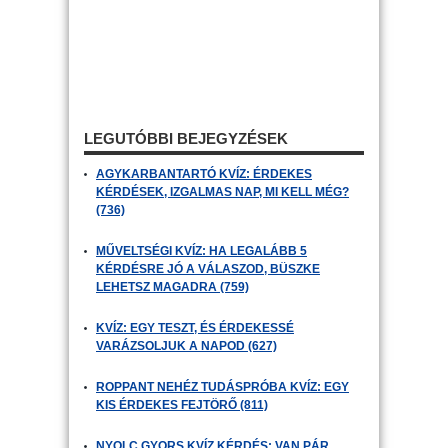
LEGUTÓBBI BEJEGYZÉSEK
AGYKARBANTARTÓ KVÍZ: ÉRDEKES
KÉRDÉSEK, IZGALMAS NAP, MI KELL MÉG?
(736)
MŰVELTSÉGI KVÍZ: HA LEGALÁBB 5
KÉRDÉSRE JÓ A VÁLASZOD, BÜSZKE
LEHETSZ MAGADRA (759)
KVÍZ: EGY TESZT, ÉS ÉRDEKESSÉ
VARÁZSOLJUK A NAPOD (627)
ROPPANT NEHÉZ TUDÁSPRÓBA KVÍZ: EGY
KIS ÉRDEKES FEJTÖRŐ (811)
NYOLC GYORS KVÍZ KÉRDÉS: VAN PÁR