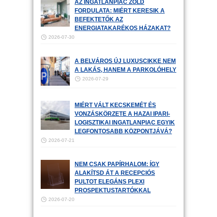
AZ INGATLANPIAC ZÖLD
FORDULATA: MIÉRT KERESIK A
BEFEKTETŐK AZ
ENERGIATAKARÉKOS HÁZAKAT?
2026-07-30
A BELVÁROS ÚJ LUXUSCIKKE NEM
A LAKÁS, HANEM A PARKOLÓHELY
2026-07-29
MIÉRT VÁLT KECSKEMÉT ÉS
VONZÁSKÖRZETE A HAZAI IPARI-
LOGISZTIKAI INGATLANPIAC EGYIK
LEGFONTOSABB KÖZPONTJÁVÁ?
2026-07-21
NEM CSAK PAPÍRHALOM: ÍGY
ALAKÍTSD ÁT A RECEPCIÓS
PULTOT ELEGÁNS PLEXI
PROSPEKTUSTARTÓKKAL
2026-07-20