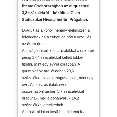
üteme Csehországban az augusztusi
3,3 százalékról – közölte a Cseh
Statisztikai Hivatal hétfőn Prágában.
Drágult az alkohol, néhány élelmiszer, a
felvágottak és a cukor, de nőtt a vízdíj és
az áram ára is.
A felvágottakért 7,5 százalékkal a cukorért
pedig 17,4 százalékkal kellett többet
fizetni, mint egy évvel korábban. A
gyümölcsök árai átlagban 20,6
százalékkal voltak magasabbak, mint egy
éve. A szeszes italok éves
összehasonlításban 5,7 százalékkal
drágultak, míg a dohányáruk 14,2
százalékkal emelkedtek.
A másik oldalon tovább csökkentek a