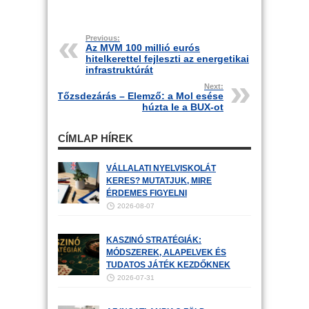
Previous:
Az MVM 100 millió eurós
hitelkerettel fejleszti az energetikai
infrastruktúrát
Next:
Tőzsdezárás – Elemző: a Mol esése
húzta le a BUX-ot
CÍMLAP HÍREK
VÁLLALATI NYELVISKOLÁT
KERES? MUTATJUK, MIRE
ÉRDEMES FIGYELNI
2026-08-07
KASZINÓ STRATÉGIÁK:
MÓDSZEREK, ALAPELVEK ÉS
TUDATOS JÁTÉK KEZDŐKNEK
2026-07-31