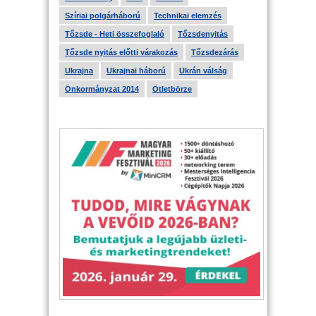
Szíriai polgárháború
Technikai elemzés
Tőzsde - Heti összefoglaló
Tőzsdenyitás
Tőzsde nyitás előtti várakozás
Tőzsdezárás
Ukrajna
Ukrajnai háború
Ukrán válság
Önkormányzat 2014
Ötletbörze