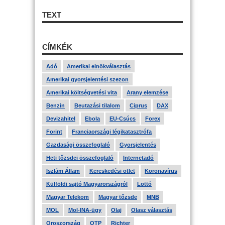
TEXT
CÍMKÉK
Adó
Amerikai elnökválasztás
Amerikai gyorsjelentési szezon
Amerikai költségvetési vita
Arany elemzése
Benzin
Beutazási tilalom
Ciprus
DAX
Devizahitel
Ebola
EU-Csúcs
Forex
Forint
Franciaországi légikatasztrófa
Gazdasági összefoglaló
Gyorsjelentés
Heti tőzsdei összefoglaló
Internetadó
Iszlám Állam
Kereskedési ötlet
Koronavírus
Külföldi sajtó Magyarországról
Lottó
Magyar Telekom
Magyar tőzsde
MNB
MOL
Mol-INA-ügy
Olaj
Olasz választás
Oroszország
OTP
Richter