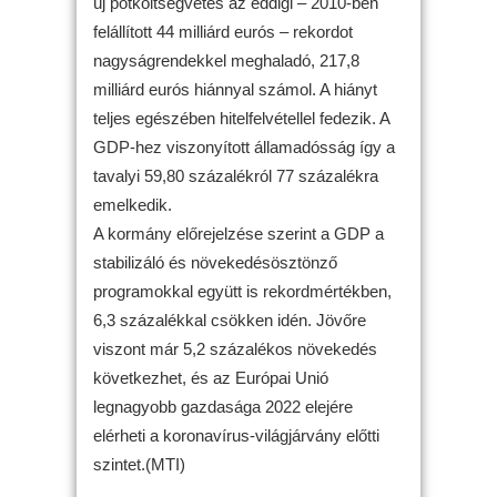
új pótköltségvetés az eddigi – 2010-ben
felállított 44 milliárd eurós – rekordot
nagyságrendekkel meghaladó, 217,8
milliárd eurós hiánnyal számol. A hiányt
teljes egészében hitelfelvétellel fedezik. A
GDP-hez viszonyított államadósság így a
tavalyi 59,80 százalékról 77 százalékra
emelkedik.
A kormány előrejelzése szerint a GDP a
stabilizáló és növekedésösztönző
programokkal együtt is rekordmértékben,
6,3 százalékkal csökken idén. Jövőre
viszont már 5,2 százalékos növekedés
következhet, és az Európai Unió
legnagyobb gazdasága 2022 elejére
elérheti a koronavírus-világjárvány előtti
szintet.(MTI)