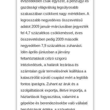
évtizedekben csak egyszer, a pénzügyi és
gazdasági világválság legsúlyosabb
szakaszában csökkent nagy mértékben. A
legrosszabb negyedéves összevetésű
adatot 2009 január-márciusában jegyezték
fel 4,7 százalékos csökkenéssel, éves
összevetésben pedig 2009 második
negyedében 7,9 százalékos zuhanást.
Idén április-júniusban a járvány
feltartóztatását célzó szigorú
intézkedések, a határok lezárása és
számtalan gyár termelésének leállítása a
katasztrófát súroló csapást mért a legtöbb
fontos iparágra. Zuhant az áruk és a
szolgáltatások exportja, illetve importja, a
háztartások fogyasztása, valamint a
gépekbe és berendezésekbe való vállalati
beruházások értéke, a szövetségi