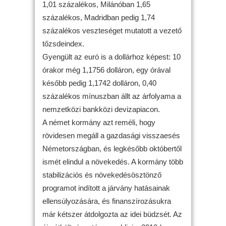
1,01 százalékos, Milánóban 1,65
százalékos, Madridban pedig 1,74
százalékos veszteséget mutatott a vezető
tőzsdeindex.
Gyengült az euró is a dollárhoz képest: 10
órakor még 1,1756 dolláron, egy órával
később pedig 1,1742 dolláron, 0,40
százalékos mínuszban állt az árfolyama a
nemzetközi bankközi devizapiacon.
A német kormány azt reméli, hogy
rövidesen megáll a gazdasági visszaesés
Németországban, és legkésőbb októbertől
ismét elindul a növekedés. A kormány több
stabilizációs és növekedésösztönző
programot indított a járvány hatásainak
ellensúlyozására, és finanszírozásukra
már kétszer átdolgozta az idei büdzsét. Az