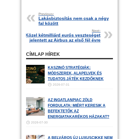
Previous:
Lakásbiztosítás nem csak a négy
fal között
Next:
Közel kétmilliárd eurós veszteséget
jelentett az Airbus az első fél évre
CÍMLAP HÍREK
KASZINÓ STRATÉGIÁK:
MÓDSZEREK, ALAPELVEK ÉS
TUDATOS JÁTÉK KEZDŐKNEK
2026-07-31
AZ INGATLANPIAC ZÖLD
FORDULATA: MIÉRT KERESIK A
BEFEKTETŐK AZ
ENERGIATAKARÉKOS HÁZAKAT?
2026-07-30
A BELVÁROS ÚJ LUXUSCIKKE NEM