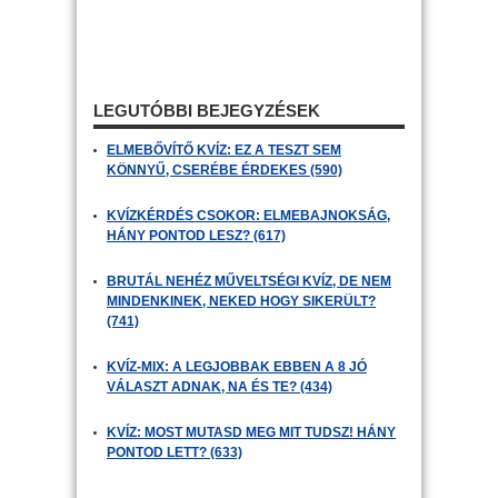
LEGUTÓBBI BEJEGYZÉSEK
ELMEBŐVÍTŐ KVÍZ: EZ A TESZT SEM
KÖNNYŰ, CSERÉBE ÉRDEKES (590)
KVÍZKÉRDÉS CSOKOR: ELMEBAJNOKSÁG,
HÁNY PONTOD LESZ? (617)
BRUTÁL NEHÉZ MŰVELTSÉGI KVÍZ, DE NEM
MINDENKINEK, NEKED HOGY SIKERÜLT?
(741)
KVÍZ-MIX: A LEGJOBBAK EBBEN A 8 JÓ
VÁLASZT ADNAK, NA ÉS TE? (434)
KVÍZ: MOST MUTASD MEG MIT TUDSZ! HÁNY
PONTOD LETT? (633)