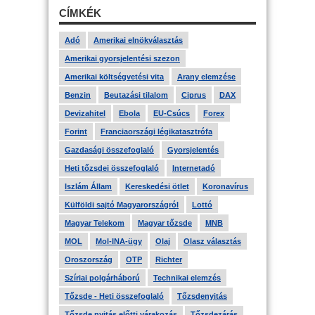
CÍMKÉK
Adó
Amerikai elnökválasztás
Amerikai gyorsjelentési szezon
Amerikai költségvetési vita
Arany elemzése
Benzin
Beutazási tilalom
Ciprus
DAX
Devizahitel
Ebola
EU-Csúcs
Forex
Forint
Franciaországi légikatasztrófa
Gazdasági összefoglaló
Gyorsjelentés
Heti tőzsdei összefoglaló
Internetadó
Iszlám Állam
Kereskedési ötlet
Koronavírus
Külföldi sajtó Magyarországról
Lottó
Magyar Telekom
Magyar tőzsde
MNB
MOL
Mol-INA-ügy
Olaj
Olasz választás
Oroszország
OTP
Richter
Szíriai polgárháború
Technikai elemzés
Tőzsde - Heti összefoglaló
Tőzsdenyitás
Tőzsde nyitás előtti várakozás
Tőzsdezárás