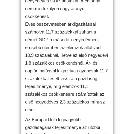
negyedéves GDP-adatokat, még soha
nem mértek ilyen nagy arányú
csökkenést.
Éves összevetésben árkiigazítással
számolva 11,7 százalékkal zuhant a
német GDP a második negyedévben,
erősebb ütemben az elemzők által várt
10,9 százaléknál, illetve az első negyedévi
1,8 százalékos csökkenésnél. Ár- és
naptári hatással kiigazítva ugyancsak 11,7
százalékkal esett vissza a gazdaság
teljesítménye, míg elemzők 11,1
százalékos csökkenésre számítottak az
első negyedéves 2,3 százalékos mínusz
után.
Az Európai Unió legnagyobb
gazdaságának teljesítménye az utóbbi