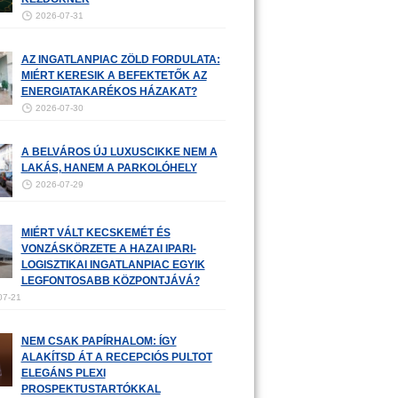
2026-07-31
AZ INGATLANPIAC ZÖLD FORDULATA:
MIÉRT KERESIK A BEFEKTETŐK AZ
ENERGIATAKARÉKOS HÁZAKAT?
2026-07-30
A BELVÁROS ÚJ LUXUSCIKKE NEM A
LAKÁS, HANEM A PARKOLÓHELY
2026-07-29
MIÉRT VÁLT KECSKEMÉT ÉS
VONZÁSKÖRZETE A HAZAI IPARI-
LOGISZTIKAI INGATLANPIAC EGYIK
LEGFONTOSABB KÖZPONTJÁVÁ?
07-21
NEM CSAK PAPÍRHALOM: ÍGY
ALAKÍTSD ÁT A RECEPCIÓS PULTOT
ELEGÁNS PLEXI
PROSPEKTUSTARTÓKKAL