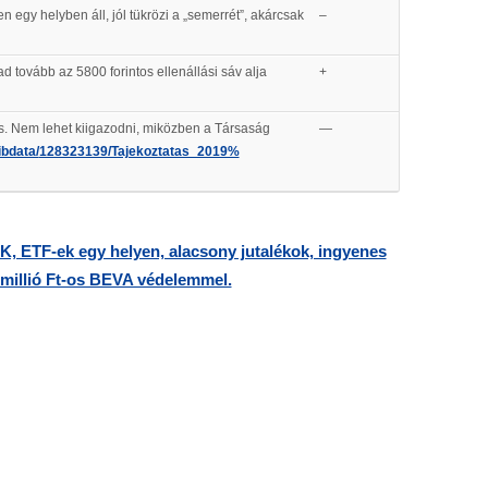
 egy helyben áll, jól tükrözi a „semerrét”, akárcsak
–
d tovább az 5800 forintos ellenállási sáv alja
+
s. Nem lehet kiigazodni, miközben a Társaság
—
ibdata/
128323139/Tajekoztatas_2019%
, ETF-ek
egy helyen, alacsony jutalékok, ingyenes
0 millió Ft-os BEVA védelemmel.