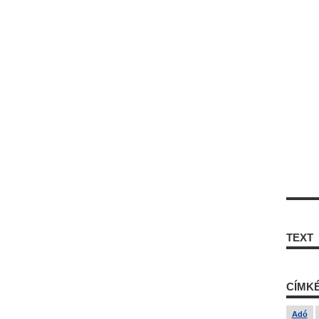
TEXT
CÍMK
Adó