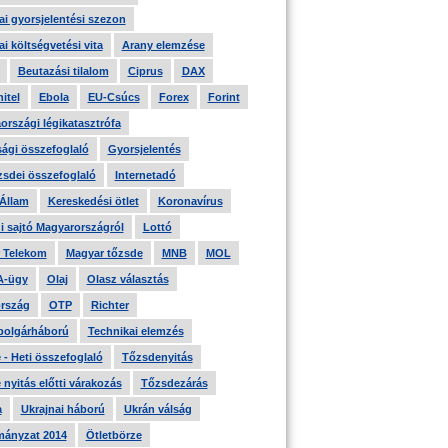
i gyorsjelentési szezon
i költségvetési vita
Arany elemzése
Beutazási tilalom
Ciprus
DAX
itel
Ebola
EU-Csúcs
Forex
Forint
országi légikatasztrófa
ági összefoglaló
Gyorsjelentés
zsdei összefoglaló
Internetadó
 Állam
Kereskedési ötlet
Koronavírus
i sajtó Magyarországról
Lottó
 Telekom
Magyar tőzsde
MNB
MOL
A-ügy
Olaj
Olasz választás
rszág
OTP
Richter
 polgárháború
Technikai elemzés
- Heti összefoglaló
Tőzsdenyitás
nyitás előtti várakozás
Tőzsdezárás
a
Ukrajnai háború
Ukrán válság
ányzat 2014
Ötletbörze