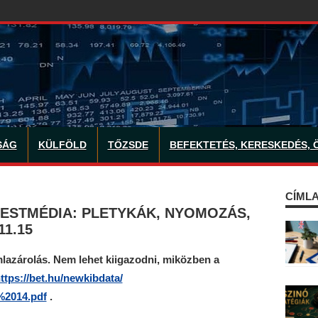
SÁG
KÜLFÖLD
TŐZSDE
BEFEKTETÉS, KERESKEDÉS, 
CÍMLA
 ESTMÉDIA: PLETYKÁK, NYOMOZÁS,
1.15
lazárolás. Nem lehet kiigazodni, miközben a
ttps://bet.hu/newkibdata/
%2014.pdf
.