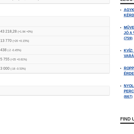
AGYK
KÉRDÉ
MŰVE
43 218,28
(+1.94 +0%)
JÓ A
(759)
13 770
(+20 +0.15%)
438
KVÍZ:
(-2 -0.45%)
VARÁ
5 755
(+35 +0.61%)
ROPP
3 000
(-16 -0.53%)
ÉRDE
NYOL
PERC
(667)
FIND