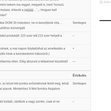
2026-
z, mint nekem ma reggel, megyek is, mert ‘hosszú
lass, érkezik a jajjjjjjjjj…’ „- Hogyan kell
mán!”
ikai DOW 30 indexben, ne is beszéljünk róla…
Semleges
ullához konvergált.
t produkált: 225 ezer lett 215 ezer helyett a
–
zések, a mai napon folytatódhat az emelkedés a
+
tív hírek a kereskedelmi háborúról.)
ritannia ellen. Elég abszurd a kilépéssel küszködő
—
Értékelés
 ez közel két pontos erősödésnek felelt meg, tehát
Semleges
i piacok. Mindehhez 9 Mrd forintos forgalom
úl biztató, ráültünk a nagy szintre, csak el ne
–