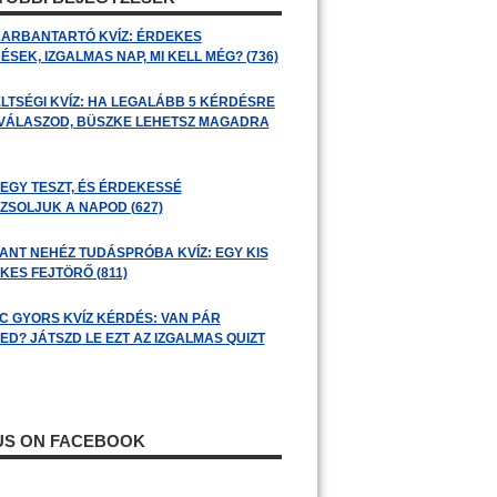
ARBANTARTÓ KVÍZ: ÉRDEKES
SEK, IZGALMAS NAP, MI KELL MÉG? (736)
LTSÉGI KVÍZ: HA LEGALÁBB 5 KÉRDÉSRE
 VÁLASZOD, BÜSZKE LEHETSZ MAGADRA
 EGY TESZT, ÉS ÉRDEKESSÉ
ZSOLJUK A NAPOD (627)
ANT NEHÉZ TUDÁSPRÓBA KVÍZ: EGY KIS
KES FEJTÖRŐ (811)
C GYORS KVÍZ KÉRDÉS: VAN PÁR
ED? JÁTSZD LE EZT AZ IZGALMAS QUIZT
 US ON FACEBOOK