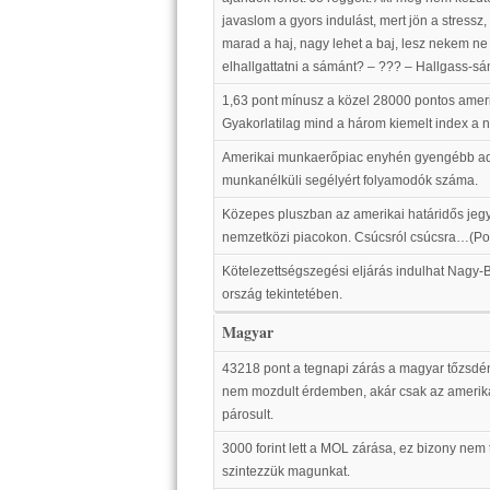
javaslom a gyors indulást, mert jön a stress
marad a haj, nagy lehet a baj, lesz nekem ne mu
elhallgattatni a sámánt? – ??? – Hallgass-sá
1,63 pont mínusz a közel 28000 pontos amer
Gyakorlatilag mind a három kiemelt index a n
Amerikai munkaerőpiac enyhén gyengébb adato
munkanélküli segélyért folyamodók száma.
Közepes pluszban az amerikai határidős jegy
nemzetközi piacokon. Csúcsról csúcsra…(Pozi
Kötelezettségszegési eljárás indulhat Nagy-B
ország tekintetében.
Magyar
43218 pont a tegnapi zárás a magyar tőzsdén,
nem mozdult érdemben, akár csak az amerika
párosult.
3000 forint lett a MOL zárása, ez bizony nem t
szintezzük magunkat.