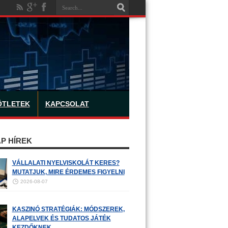
ÖTLETEK
KAPCSOLAT
P HÍREK
VÁLLALATI NYELVISKOLÁT KERES?
MUTATJUK, MIRE ÉRDEMES FIGYELNI
2026-08-07
KASZINÓ STRATÉGIÁK: MÓDSZEREK,
ALAPELVEK ÉS TUDATOS JÁTÉK
KEZDŐKNEK