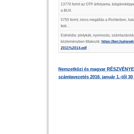
13770 forint az OTP árfolyama, tulajdonképpen
a BUX.
5755 forint, nincs megállás a Richterben, hala
felé…
Estmédia: pletykák, nyomozás, számlazárolá
közleményben tiltakozik:
https://bet.hu/newk
2011%2014.pdf
.
Nemzetközi és magyar
RÉSZVÉNYEK
számlavezetés 2016. január 1.-től 3