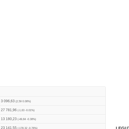
3 096,63
(2,59 0.08%)
27 781,96
(-1,63 -0.01%)
13 180,23
(-49,84 -0.38%)
23 141,55
LEGU
(-178,32 -0.76%)