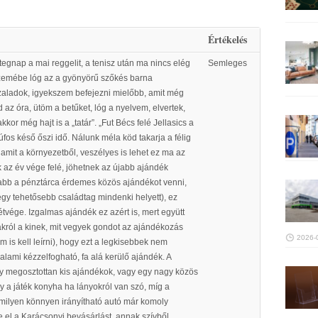
Értékelés
tegnap a mai reggelit, a tenisz után ma nincs elég
Semleges
szemébe lóg az a gyönyörű szőkés barna
 szaladok, igyekszem befejezni mielőbb, amit még
 az óra, ütöm a betűket, lóg a nyelvem, elvertek,
or még hajt is a „tatár”. „Fut Bécs felé Jellasics a
fos késő őszi idő. Nálunk méla köd takarja a félig
alamit a környezetből, veszélyes is lehet ez ma az
k az év vége felé, jöhetnek az újabb ajándék
agabb a pénztárca érdemes közös ajándékot venni,
egy tehetősebb családtag mindenki helyett), ez
tvége. Izgalmas ajándék ez azért is, mert együtt
lakról a kinek, mit vegyek gondot az ajándékozás
2026-
m is kell leírni), hogy ezt a legkisebbek nem
valami kézzelfogható, fa alá kerülő ajándék. A
gy megosztottan kis ajándékok, vagy egy nagy közös
 a játék konyha ha lányokról van szó, míg a
milyen könnyen irányítható autó már komoly
e el a Karácsonyi bevásárlást, annak szívből