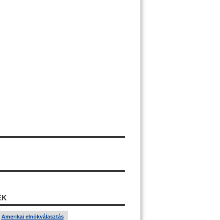
ÉK
Amerikai elnökválasztás