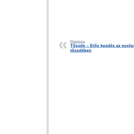
Previous:
Tőzsde – Erős kezdés az európ
tőzsdéken