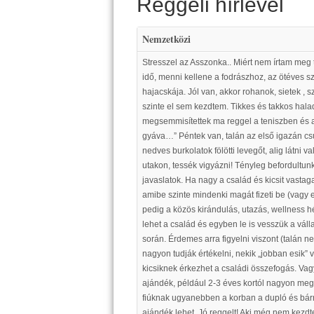
Reggeli hírlevél
Nemzetközi
Stresszel az Asszonka.. Miért nem írtam meg 
idő, menni kellene a fodrászhoz, az ötéves 
hajacskája. Jól van, akkor rohanok, sietek ,
szinte el sem kezdtem. Tikkes és takkos halad
megsemmisítettek ma reggel a teniszben és akk
gyáva…” Péntek van, talán az első igazán csú
nedves burkolatok fölötti levegőt, alig látni v
utakon, tessék vigyázni! Tényleg befordultun
javaslatok. Ha nagy a család és kicsit vast
amibe szinte mindenki magát fizeti be (vagy 
pedig a közös kirándulás, utazás, wellness hé
lehet a család és egyben le is vesszük a vál
során. Érdemes arra figyelni viszont (talán ne
nagyon tudják értékelni, nekik „jobban esik” 
kicsiknek érkezhet a családi összefogás. Va
ajándék, például 2-3 éves kortól nagyon megy
fiúknak ugyanebben a korban a dupló és bár
ajándék lehet. Jó reggelt! Aki még nem kezdt