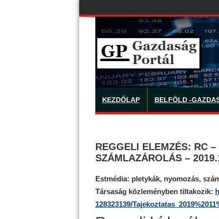
KEZDŐLAP
BELFÖLD -GAZDA
REGGELI ELEMZÉS: RC –
SZÁMLAZÁROLÁS – 2019.1
Estmédia: pletykák, nyomozás, szám
Társaság közleményben tiltakozik:
h
128323139/Tajekoztatas_2019%
2011