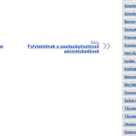
Amerika
Amerika
Benzin
Devizah
Francia
Next:
Gazdas
ai
Folytatódnak a gazdaságösztönző
adóintézkedések
Heti tő
Iszlám
Külföld
Magyar
Mol-IN
Oroszo
Szíriai
Tőzsde 
Tőzsde 
Ukrajn
Önkorm