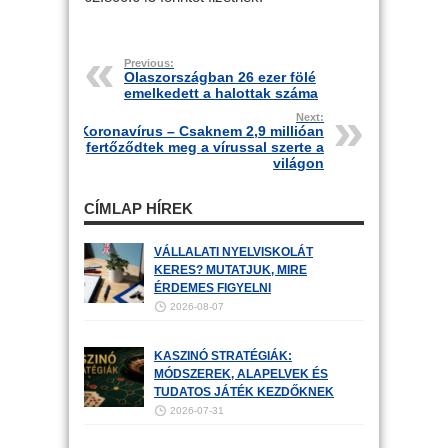
Previous:
Olaszországban 26 ezer fölé
emelkedett a halottak száma
Next:
Koronavírus – Csaknem 2,9 millióan
fertőződtek meg a vírussal szerte a
világon
CÍMLAP HÍREK
VÁLLALATI NYELVISKOLÁT
KERES? MUTATJUK, MIRE
ÉRDEMES FIGYELNI
2026-08-07
KASZINÓ STRATÉGIÁK:
MÓDSZEREK, ALAPELVEK ÉS
TUDATOS JÁTÉK KEZDŐKNEK
2026-07-31