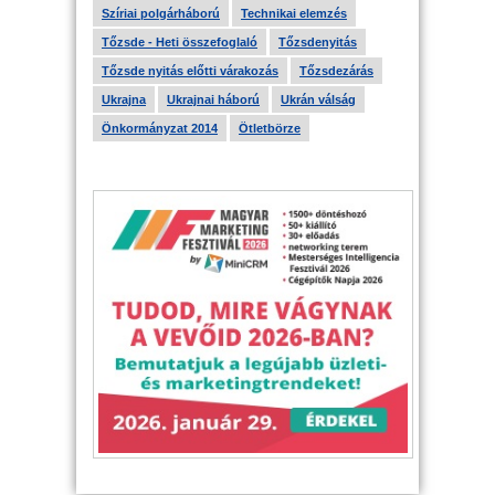
Szíriai polgárháború
Technikai elemzés
Tőzsde - Heti összefoglaló
Tőzsdenyitás
Tőzsde nyitás előtti várakozás
Tőzsdezárás
Ukrajna
Ukrajnai háború
Ukrán válság
Önkormányzat 2014
Ötletbörze