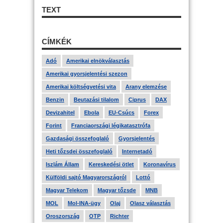
TEXT
CÍMKÉK
Adó
Amerikai elnökválasztás
Amerikai gyorsjelentési szezon
Amerikai költségvetési vita
Arany elemzése
Benzin
Beutazási tilalom
Ciprus
DAX
Devizahitel
Ebola
EU-Csúcs
Forex
Forint
Franciaországi légikatasztrófa
Gazdasági összefoglaló
Gyorsjelentés
Heti tőzsdei összefoglaló
Internetadó
Iszlám Állam
Kereskedési ötlet
Koronavírus
Külföldi sajtó Magyarországról
Lottó
Magyar Telekom
Magyar tőzsde
MNB
MOL
Mol-INA-ügy
Olaj
Olasz választás
Oroszország
OTP
Richter