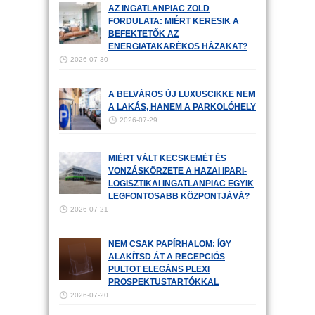
AZ INGATLANPIAC ZÖLD
FORDULATA: MIÉRT KERESIK A
BEFEKTETŐK AZ
ENERGIATAKARÉKOS HÁZAKAT?
2026-07-30
A BELVÁROS ÚJ LUXUSCIKKE NEM
A LAKÁS, HANEM A PARKOLÓHELY
2026-07-29
MIÉRT VÁLT KECSKEMÉT ÉS
VONZÁSKÖRZETE A HAZAI IPARI-
LOGISZTIKAI INGATLANPIAC EGYIK
LEGFONTOSABB KÖZPONTJÁVÁ?
2026-07-21
NEM CSAK PAPÍRHALOM: ÍGY
ALAKÍTSD ÁT A RECEPCIÓS
PULTOT ELEGÁNS PLEXI
PROSPEKTUSTARTÓKKAL
2026-07-20