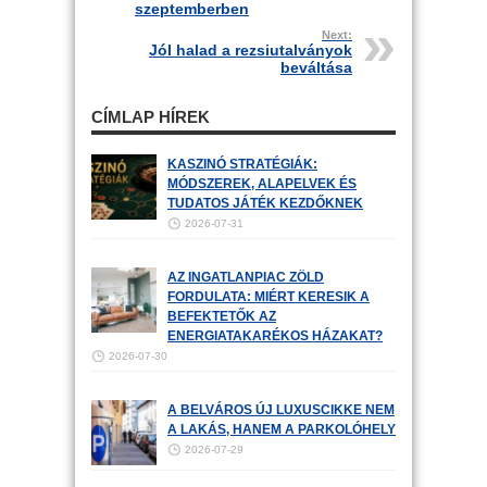
szeptemberben
Next:
Jól halad a rezsiutalványok
beváltása
CÍMLAP HÍREK
KASZINÓ STRATÉGIÁK:
MÓDSZEREK, ALAPELVEK ÉS
TUDATOS JÁTÉK KEZDŐKNEK
2026-07-31
AZ INGATLANPIAC ZÖLD
FORDULATA: MIÉRT KERESIK A
BEFEKTETŐK AZ
ENERGIATAKARÉKOS HÁZAKAT?
2026-07-30
A BELVÁROS ÚJ LUXUSCIKKE NEM
A LAKÁS, HANEM A PARKOLÓHELY
2026-07-29