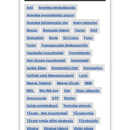
Adó
Amerikai elnökválasztás
Amerikai gyorsjelentési szezon
Amerikai költségvetési vita
Arany elemzése
Benzin
Beutazási tilalom
Ciprus
DAX
Devizahitel
Ebola
EU-Csúcs
Forex
Forint
Franciaországi légikatasztrófa
Gazdasági összefoglaló
Gyorsjelentés
Heti tőzsdei összefoglaló
Internetadó
Iszlám Állam
Kereskedési ötlet
Koronavírus
Külföldi sajtó Magyarországról
Lottó
Magyar Telekom
Magyar tőzsde
MNB
MOL
Mol-INA-ügy
Olaj
Olasz választás
Oroszország
OTP
Richter
Szíriai polgárháború
Technikai elemzés
Tőzsde - Heti összefoglaló
Tőzsdenyitás
Tőzsde nyitás előtti várakozás
Tőzsdezárás
Ukrajna
Ukrajnai háború
Ukrán válság