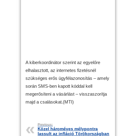
A kiberkoordinátor szerint az egyelőre
elhalasztott, az internetes fizetésnél
szükséges erős ügyfélazonosítás – amely
során SMS-ben kapott kóddal kell
megerősíteni a vásárlást – visszaszorítja
majd a csalásokat.(MTI)
Previous:
Közel hároméves mélypontra
lassult az infláció Törökországban