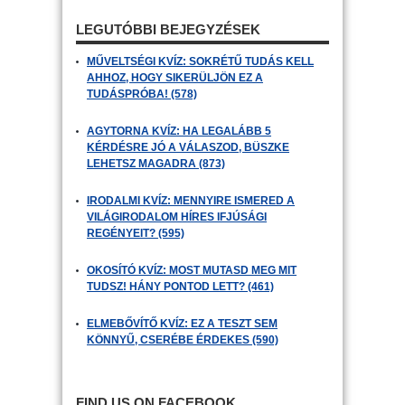
LEGUTÓBBI BEJEGYZÉSEK
MŰVELTSÉGI KVÍZ: SOKRÉTŰ TUDÁS KELL
AHHOZ, HOGY SIKERÜLJÖN EZ A
TUDÁSPRÓBA! (578)
AGYTORNA KVÍZ: HA LEGALÁBB 5
KÉRDÉSRE JÓ A VÁLASZOD, BÜSZKE
LEHETSZ MAGADRA (873)
IRODALMI KVÍZ: MENNYIRE ISMERED A
VILÁGIRODALOM HÍRES IFJÚSÁGI
REGÉNYEIT? (595)
OKOSÍTÓ KVÍZ: MOST MUTASD MEG MIT
TUDSZ! HÁNY PONTOD LETT? (461)
ELMEBŐVÍTŐ KVÍZ: EZ A TESZT SEM
KÖNNYŰ, CSERÉBE ÉRDEKES (590)
FIND US ON FACEBOOK