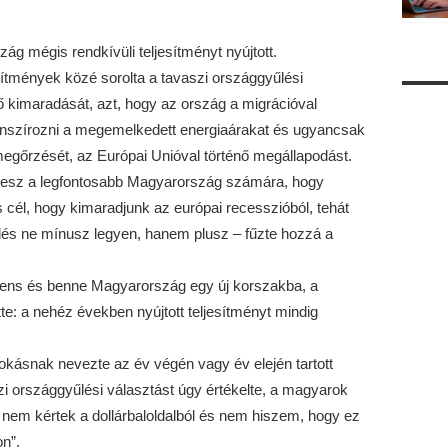
g mégis rendkívüli teljesítményt nyújtott.
jesítmények közé sorolta a tavaszi országgyűlési
ő kimaradását, azt, hogy az ország a migrációval
inanszírozni a megemelkedett energiaárakat és ugyancsak
egőrzését, az Európai Unióval történő megállapodást.
 lesz a legfontosabb Magyarország számára, hogy
 cél, hogy kimaradjunk az európai recesszióból, tehát
s ne mínusz legyen, hanem plusz – fűzte hozzá a
inens és benne Magyarország egy új korszakba, a
e: a nehéz években nyújtott teljesítményt mindig
okásnak nevezte az év végén vagy év elején tartott
zi országgyűlési választást úgy értékelte, a magyarok
 nem kértek a dollárbaloldalból és nem hiszem, hogy ez
n”.