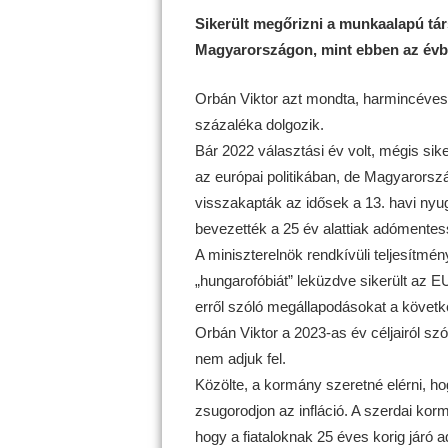
Sikerült megőrizni a munkaalapú tá
Magyarországon, mint ebben az évben
Orbán Viktor azt mondta, harmincéves
százaléka dolgozik.
Bár 2022 választási év volt, mégis sike
az európai politikában, de Magyarorszá
visszakapták az idősek a 13. havi nyug
bevezették a 25 év alattiak adómentess
A miniszterelnök rendkívüli teljesítmény
„hungarofóbiát” leküzdve sikerült az E
erről szóló megállapodásokat a követke
Orbán Viktor a 2023-as év céljairól szó
nem adjuk fel.
Közölte, a kormány szeretné elérni, 
zsugorodjon az infláció. A szerdai kor
hogy a fiataloknak 25 éves korig járó