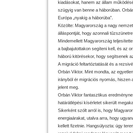
kiadásokat, hanem az állam működését i
szügyig van benne a háborúban. Orbán 
Európa „nyakig a háborúba”.
Közölte: Magyarország a nagy nemzetkö
álláspontját, hogy azonnali tűzszünetr
Mindemellett Magyarország teljesített
a bajbajutottakon segíteni kell, és az 
háború kitörésekor, hogy segítsenek az
A migráció feltartóztatását és a rezsivé
Orbán Viktor. Mint mondta, az egyetle
irányból ér migrációs nyomás, hiszen a 
jelent meg.
Orbán Viktor fantasztikus eredménynek 
határátlépési kísérletet sikerült megak
Sikerként szólt arról is, hogy Magyaro
energiaárakat, utalva arra, hogy ugyana
kellett fizetnie. Hangsúlyozta: úgy ter