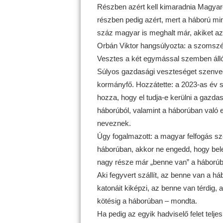
Részben azért kell kimaradnia Magyar
részben pedig azért, mert a háború m
száz magyar is meghalt már, akiket a
Orbán Viktor hangsúlyozta: a szomszé
Vesztes a két egymással szemben álló 
Súlyos gazdasági veszteséget szenvedün
kormányfő. Hozzátette: a 2023-as év s
hozza, hogy el tudja-e kerülni a gazda
háborúból, valamint a háborúban való 
neveznek.
Úgy fogalmazott: a magyar felfogás sze
háborúban, akkor ne engedd, hogy bel
nagy része már „benne van” a háborúb
Aki fegyvert szállít, az benne van a há
katonáit kiképzi, az benne van térdig, 
kötésig a háborúban – mondta.
Ha pedig az egyik hadviselő felet tel