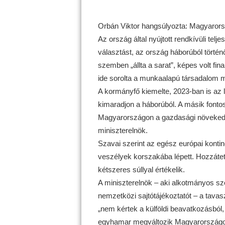
Orbán Viktor hangsúlyozta: Magyarorszá
Az ország által nyújtott rendkívüli tel
választást, az ország háborúból történ
szemben „állta a sarat”, képes volt f
ide sorolta a munkaalapú társadalom m
A kormányfő kiemelte, 2023-ban is az
kimaradjon a háborúból. A másik fontos
Magyarországon a gazdasági növekedé
miniszterelnök.
Szavai szerint az egész európai kont
veszélyek korszakába lépett. Hozzátett
kétszeres súllyal értékelik.
A miniszterelnök – aki alkotmányos sz
nemzetközi sajtótájékoztatót – a tavas
„nem kértek a külföldi beavatkozásból,
egyhamar megváltozik Magyarországo