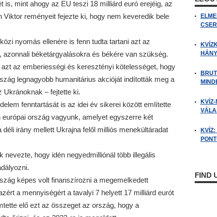
s, mint ahogy az EU teszi 18 milliárd euró erejéig, az
Viktor reményeit fejezte ki, hogy nem keveredik bele
ELME
CSER
zi nyomás ellenére is fenn tudta tartani azt az
KVÍZ
e, azonnali béketárgyalásokra és békére van szükség.
HÁNY
e azt az emberiességi és keresztényi kötelességet, hogy
BRUT
ország legnagyobb humanitárius akcióját indították meg a
MIND
 Ukránoknak – fejtette ki.
KVÍZ-
delem fenntartását is az idei év sikerei között említette
VÁLAS
n európai ország vagyunk, amelyet egyszerre két
déli irány mellett Ukrajna felől milliós menekültáradat
KVÍZ
PONTO
nevezte, hogy idén negyedmilliónál több illegális
adályozni.
FIND
rszág képes volt finanszírozni a megemelkedett
zért a mennyiségért a tavalyi 7 helyett 17 milliárd eurót
emtette elő ezt az összeget az ország, hogy a