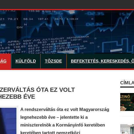
SÁG
KÜLFÖLD
TŐZSDE
BEFEKTETÉS, KERESKEDÉS, 
CÍMLA
ZERVÁLTÁS ÓTA EZ VOLT
EZEBB ÉVE
A rendszerváltás óta ez volt Magyarország
legnehezebb éve – jelentette ki a
miniszterelnök a Kormányinfó keretében
keretében tartott nemzetközi