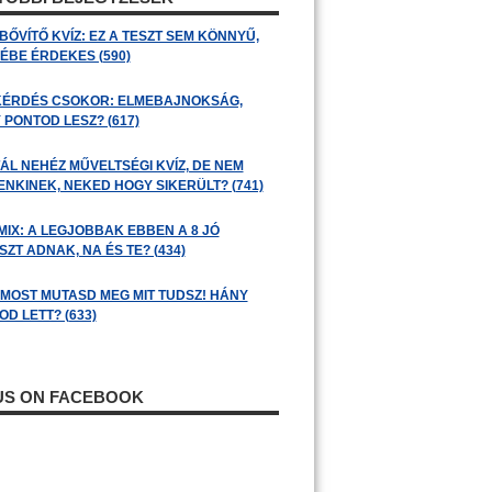
BŐVÍTŐ KVÍZ: EZ A TESZT SEM KÖNNYŰ,
ÉBE ÉRDEKES (590)
KÉRDÉS CSOKOR: ELMEBAJNOKSÁG,
 PONTOD LESZ? (617)
ÁL NEHÉZ MŰVELTSÉGI KVÍZ, DE NEM
ENKINEK, NEKED HOGY SIKERÜLT? (741)
MIX: A LEGJOBBAK EBBEN A 8 JÓ
ZT ADNAK, NA ÉS TE? (434)
: MOST MUTASD MEG MIT TUDSZ! HÁNY
D LETT? (633)
 US ON FACEBOOK