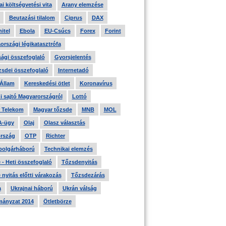
i költségvetési vita
Arany elemzése
Beutazási tilalom
Ciprus
DAX
itel
Ebola
EU-Csúcs
Forex
Forint
országi légikatasztrófa
ági összefoglaló
Gyorsjelentés
zsdei összefoglaló
Internetadó
 Állam
Kereskedési ötlet
Koronavírus
i sajtó Magyarországról
Lottó
 Telekom
Magyar tőzsde
MNB
MOL
A-ügy
Olaj
Olasz választás
rszág
OTP
Richter
 polgárháború
Technikai elemzés
- Heti összefoglaló
Tőzsdenyitás
nyitás előtti várakozás
Tőzsdezárás
a
Ukrajnai háború
Ukrán válság
ányzat 2014
Ötletbörze