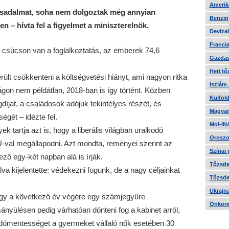
Amerika
rsadalmat, soha nem dolgoztak még annyian
Benzin
 – hívta fel a figyelmet a miniszterelnök.
Devizah
Francia
 csúcson van a foglalkoztatás, az emberek 74,6
Gazdas
Heti tő
rült csökkenteni a költségvetési hiányt, ami nagyon ritka
Iszlám
gon nem példátlan, 2018-ban is így történt. Közben
Külföld
díjat, a családosok adójuk tekintélyes részét, és
Magyar
égét – idézte fel.
Mol-IN
ek tartja azt is, hogy a liberális világban uralkodó
Oroszo
U-val megállapodni. Azt mondta, reményei szerint az
Szíriai
ző egy-két napban alá is írják.
Tőzsde 
lva kijelentette: védekezni fogunk, de a nagy céljainkat
Tőzsde 
Ukrajn
hogy a következő év végére egy számjegyűre
Önkorm
mányülésen pedig várhatóan dönteni fog a kabinet arról,
 adómentességet a gyermeket vállaló nők esetében 30