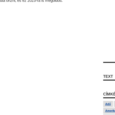
ta őrizni, és ez 2023-ra is megoldott.
TEXT
CÍMK
Adó
Amerika