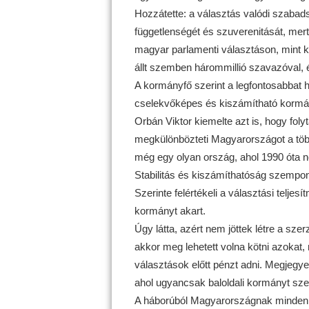
Hozzátette: a választás valódi szabads
függetlenségét és szuverenitását, mert
magyar parlamenti választáson, mint k
állt szemben hárommillió szavazóval,
A kormányfő szerint a legfontosabbat h
cselekvőképes és kiszámítható kormán
Orbán Viktor kiemelte azt is, hogy fol
megkülönbözteti Magyarországot a több
még egy olyan ország, ahol 1990 óta ne 
Stabilitás és kiszámíthatóság szempon
Szerinte felértékeli a választási teljesít
kormányt akart.
Úgy látta, azért nem jöttek létre a sz
akkor meg lehetett volna kötni azokat
választások előtt pénzt adni. Megjegy
ahol ugyancsak baloldali kormányt szer
A háborúból Magyarországnak mindenké