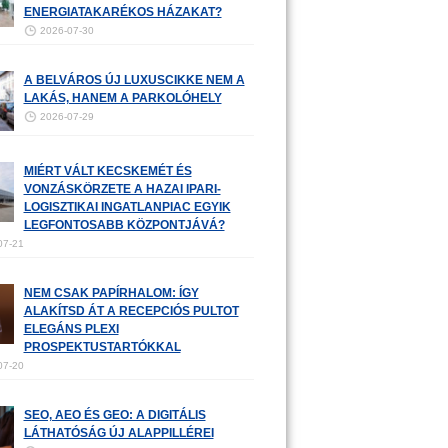
ENERGIATAKARÉKOS HÁZAKAT?
2026-07-30
A BELVÁROS ÚJ LUXUSCIKKE NEM A
LAKÁS, HANEM A PARKOLÓHELY
2026-07-29
MIÉRT VÁLT KECSKEMÉT ÉS
VONZÁSKÖRZETE A HAZAI IPARI-
LOGISZTIKAI INGATLANPIAC EGYIK
LEGFONTOSABB KÖZPONTJÁVÁ?
07-21
NEM CSAK PAPÍRHALOM: ÍGY
ALAKÍTSD ÁT A RECEPCIÓS PULTOT
ELEGÁNS PLEXI
PROSPEKTUSTARTÓKKAL
07-20
SEO, AEO ÉS GEO: A DIGITÁLIS
LÁTHATÓSÁG ÚJ ALAPPILLÉREI