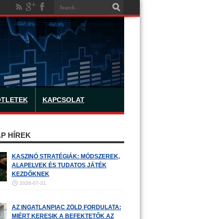
ÖTLETEK
KAPCSOLAT
P HÍREK
KASZINÓ STRATÉGIÁK: MÓDSZEREK,
ALAPELVEK ÉS TUDATOS JÁTÉK
KEZDŐKNEK
2026-07-31
AZ INGATLANPIAC ZÖLD FORDULATA:
MIÉRT KERESIK A BEFEKTETŐK AZ