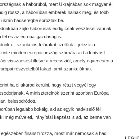
országnak a háborúból, mert Ukrajnában sok magyar él,
indig rossz, a háborúban emberek halnak meg, és több
z ukrán hadseregbe soroztak be.
dunkban zajló háborúnak eddig csak vesztesei vannak.
fél és az európai gazdaság is.
k el, szankciós felárakat fizetünk – jelezte a
zinte minden európai ország számára azt a kihívást
sági visszaesést illetve a recessziót, amely egyenesen a
európai részvételből fakad, amit szankcióknak
rint ha el akarod kerülni, hogy részt vegyél egy
esodorjanak. A miniszterelnök szerint azonban Európa
an, belesodródott.
borúban legalább bokáig, aki az egyik hadviselő fél
aki még műveleti, irányítási képzést is ad, az benne van
jes egészében finanszírozza, most már nemcsak a hadi
LEGU