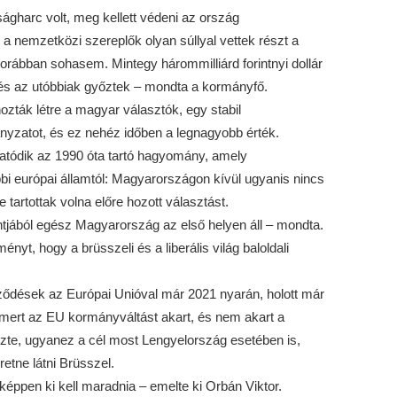
ágharc volt, meg kellett védeni az ország
 a nemzetközi szereplők olyan súllyal vettek részt a
orábban sohasem. Mintegy hárommilliárd forintnyi dollár
 és az utóbbiak győztek – mondta a kormányfő.
ozták létre a magyar választók, egy stabil
yzatot, és ez nehéz időben a legnagyobb érték.
ytatódik az 1990 óta tartó hagyomány, amely
i európai államtól: Magyarországon kívül ugyanis nincs
tartottak volna előre hozott választást.
tjából egész Magyarország az első helyen áll – mondta.
ményt, hogy a brüsszeli és a liberális világ baloldali
erződések az Európai Unióval már 2021 nyarán, holott már
, mert az EU kormányváltást akart, és nem akart a
ezte, ugyanez a cél most Lengyelország esetében is,
etne látni Brüsszel.
ppen ki kell maradnia – emelte ki Orbán Viktor.