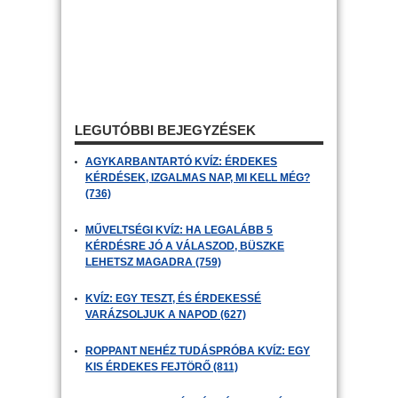
LEGUTÓBBI BEJEGYZÉSEK
AGYKARBANTARTÓ KVÍZ: ÉRDEKES
KÉRDÉSEK, IZGALMAS NAP, MI KELL MÉG?
(736)
MŰVELTSÉGI KVÍZ: HA LEGALÁBB 5
KÉRDÉSRE JÓ A VÁLASZOD, BÜSZKE
LEHETSZ MAGADRA (759)
KVÍZ: EGY TESZT, ÉS ÉRDEKESSÉ
VARÁZSOLJUK A NAPOD (627)
ROPPANT NEHÉZ TUDÁSPRÓBA KVÍZ: EGY
KIS ÉRDEKES FEJTÖRŐ (811)