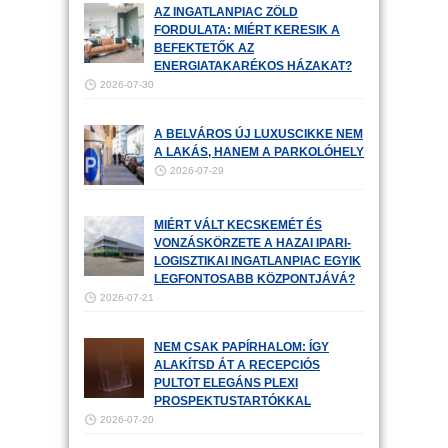
AZ INGATLANPIAC ZÖLD
FORDULATA: MIÉRT KERESIK A
BEFEKTETŐK AZ
ENERGIATAKARÉKOS HÁZAKAT?
2026-07-30
A BELVÁROS ÚJ LUXUSCIKKE NEM
A LAKÁS, HANEM A PARKOLÓHELY
2026-07-29
MIÉRT VÁLT KECSKEMÉT ÉS
VONZÁSKÖRZETE A HAZAI IPARI-
LOGISZTIKAI INGATLANPIAC EGYIK
LEGFONTOSABB KÖZPONTJÁVÁ?
2026-07-21
NEM CSAK PAPÍRHALOM: ÍGY
ALAKÍTSD ÁT A RECEPCIÓS
PULTOT ELEGÁNS PLEXI
PROSPEKTUSTARTÓKKAL
2026-07-20