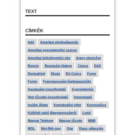
TEXT
CÍMKÉK
Adó
Amerikai elnökválasztás
Amerikai gyorsjelentési szezon
Amerikai költségvetési vita
Arany elemzése
Benzin
Beutazási tilalom
Ciprus
DAX
Devizahitel
Ebola
EU-Csúcs
Forex
Forint
Franciaországi légikatasztrófa
Gazdasági összefoglaló
Gyorsjelentés
Heti tőzsdei összefoglaló
Internetadó
Iszlám Állam
Kereskedési ötlet
Koronavírus
Külföldi sajtó Magyarországról
Lottó
Magyar Telekom
Magyar tőzsde
MNB
MOL
Mol-INA-ügy
Olaj
Olasz választás