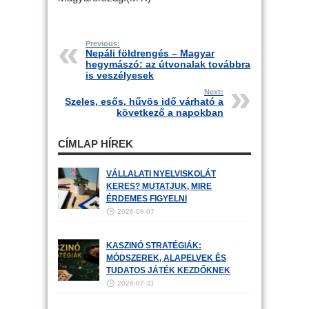
Previous:
Nepáli földrengés – Magyar
hegymászó: az útvonalak továbbra
is veszélyesek
Next:
Szeles, esős, hűvös idő várható a
következő a napokban
CÍMLAP HÍREK
VÁLLALATI NYELVISKOLÁT
KERES? MUTATJUK, MIRE
ÉRDEMES FIGYELNI
2026-08-07
KASZINÓ STRATÉGIÁK:
MÓDSZEREK, ALAPELVEK ÉS
TUDATOS JÁTÉK KEZDŐKNEK
2026-07-31