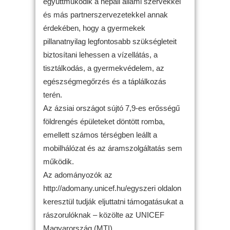
együttműködik a nepáli állami szervekkel
és más partnerszervezetekkel annak
érdekében, hogy a gyermekek
pillanatnyilag legfontosabb szükségleteit
biztosítani lehessen a vízellátás, a
tisztálkodás, a gyermekvédelem, az
egészségmegőrzés és a táplálkozás
terén.
Az ázsiai országot sújtó 7,9-es erősségű
földrengés épületeket döntött romba,
emellett számos térségben leállt a
mobilhálózat és az áramszolgáltatás sem
működik.
Az adományozók az
http://adomany.unicef.hu/egyszeri oldalon
keresztül tudják eljuttatni támogatásukat a
rászorulóknak – közölte az UNICEF
Magyarország.(MTI)