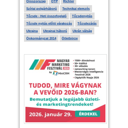
Oroszország
OTP
Richter
Szíriai polgárháború
Technikai elemzés
Tőzsde - Heti összefoglaló
Tőzsdenyitás
Tőzsde nyitás előtti várakozás
Tőzsdezárás
Ukrajna
Ukrajnai háború
Ukrán válság
Önkormányzat 2014
Ötletbörze