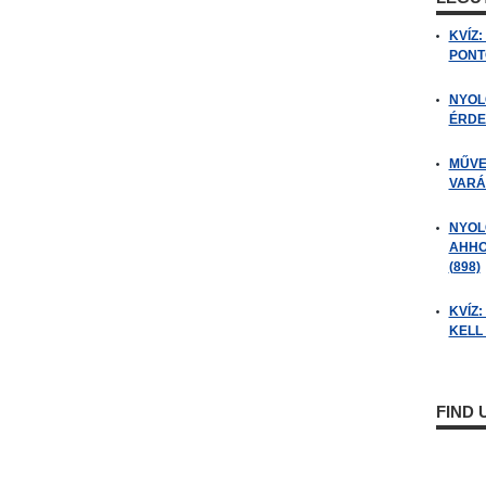
KVÍZ
PONTO
NYOL
ÉRDE
MŰVE
VARÁ
NYOL
AHHO
(898)
KVÍZ
KELL 
FIND