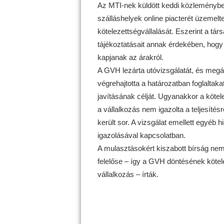
Az MTI-nek küldött keddi közleménybe
szálláshelyek online piacterét üzemelte
kötelezettségvállalását. Eszerint a tár
tájékoztatásait annak érdekében, hogy
kapjanak az árakról.
A GVH lezárta utóvizsgálatát, és megá
végrehajtotta a határozatban foglaltaka
javításának célját. Ugyanakkor a kötel
a vállalkozás nem igazolta a teljesítésre
került sor. A vizsgálat emellett egyéb h
igazolásával kapcsolatban.
A mulasztásokért kiszabott bírság nem 
felelőse – így a GVH döntésének kötel
vállalkozás – írták.