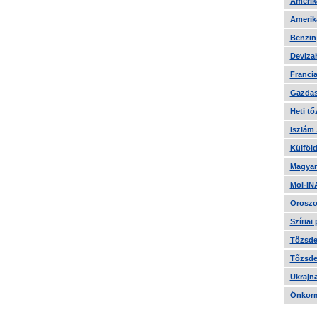
Amerika
Amerika
Benzin
Devizah
Francia
Gazdas
Heti tő
Iszlám
Külföld
Magyar
Mol-IN
Oroszo
Szíriai
Tőzsde 
Tőzsde 
Ukrajn
Önkorm