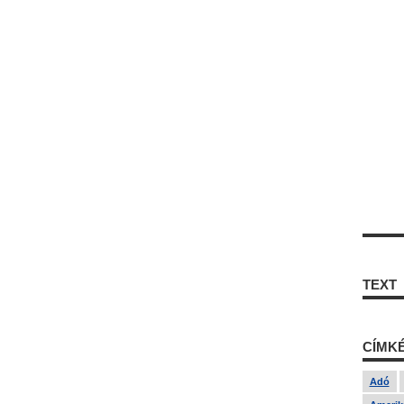
TEXT
CÍMK
Adó