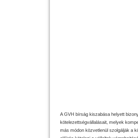
A GVH bírság kiszabása helyett bizon
kötelezettségvállalásait, melyek kompe
más módon közvetlenül szolgálják a k