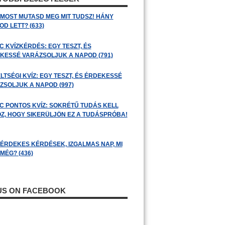
: MOST MUTASD MEG MIT TUDSZ! HÁNY
D LETT? (633)
C KVÍZKÉRDÉS: EGY TESZT, ÉS
KESSÉ VARÁZSOLJUK A NAPOD (791)
LTSÉGI KVÍZ: EGY TESZT, ÉS ÉRDEKESSÉ
ZSOLJUK A NAPOD (997)
C PONTOS KVÍZ: SOKRÉTŰ TUDÁS KELL
Z, HOGY SIKERÜLJÖN EZ A TUDÁSPRÓBA!
: ÉRDEKES KÉRDÉSEK, IZGALMAS NAP, MI
MÉG? (436)
 US ON FACEBOOK