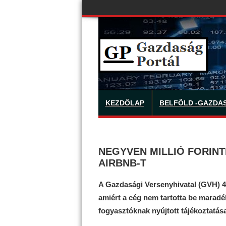
KEZDŐLAP
BELFÖLD -GAZDA
NEGYVEN MILLIÓ FORINT
AIRBNB-T
A Gazdasági Versenyhivatal (GVH) 40 
amiért a cég nem tartotta be maradék
fogyasztóknak nyújtott tájékoztatás