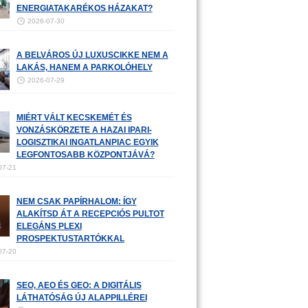
ENERGIATAKARÉKOS HÁZAKAT?
2026-07-30
A BELVÁROS ÚJ LUXUSCIKKE NEM A
LAKÁS, HANEM A PARKOLÓHELY
2026-07-29
MIÉRT VÁLT KECSKEMÉT ÉS
VONZÁSKÖRZETE A HAZAI IPARI-
LOGISZTIKAI INGATLANPIAC EGYIK
LEGFONTOSABB KÖZPONTJÁVÁ?
07-21
NEM CSAK PAPÍRHALOM: ÍGY
ALAKÍTSD ÁT A RECEPCIÓS PULTOT
ELEGÁNS PLEXI
PROSPEKTUSTARTÓKKAL
07-20
SEO, AEO ÉS GEO: A DIGITÁLIS
LÁTHATÓSÁG ÚJ ALAPPILLÉREI