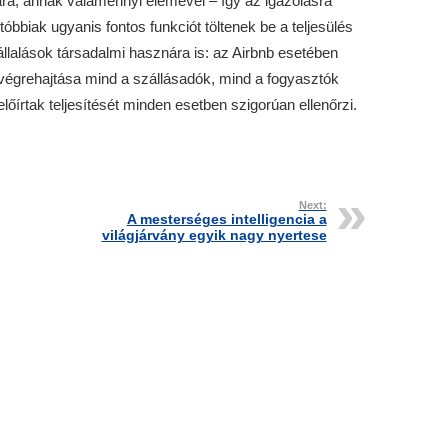
sára, annak valamennyi elemével – így az igazolásra
óbbiak ugyanis fontos funkciót töltenek be a teljesülés
állalások társadalmi hasznára is: az Airbnb esetében
 végrehajtása mind a szállásadók, mind a fogyasztók
előírtak teljesítését minden esetben szigorúan ellenőrzi.
Next:
A mesterséges intelligencia a
világjárvány egyik nagy nyertese