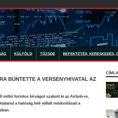
SÁG
KÜLFÖLD
TŐZSDE
BEFEKTETÉS, KERESKEDÉS, 
CÍMLA
RA BÜNTETTE A VERSENYHIVATAL AZ
millió forintos bírságot szabott ki az Airbnb-re,
talanul a hatóság felé vállalt módosításait a
aiban.