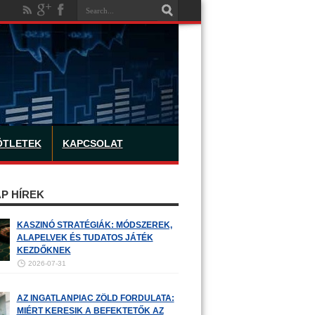
ÖTLETEK
KAPCSOLAT
P HÍREK
KASZINÓ STRATÉGIÁK: MÓDSZEREK,
ALAPELVEK ÉS TUDATOS JÁTÉK
KEZDŐKNEK
2026-07-31
AZ INGATLANPIAC ZÖLD FORDULATA:
MIÉRT KERESIK A BEFEKTETŐK AZ