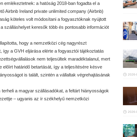
n emlékeztetnek: a hatóság 2018-ban fogadta el a
tő Airbnb Ireland private unlimited company (Airbnb)
saság köteles volt módosítani a fogyasztóknak nyújtott
 a szálláshelyet keresők több és pontosabb információt
llapította, hogy a nemzetközi cég nagyrészt
t, így a GVH eljárása elérte a fogyasztói tájékoztatás
ezettségvállalások nem teljesültek maradéktalanul, mert
 előírt határidő betartását, így a teljesítésére késve
iányosságot is talált, szintén a vállaltak végrehajtásának
2026-
terheli a magyar szállásadókat, a feltárt hiányosságok
ezettje – ugyanis az ír székhelyű nemzetközi
2026-