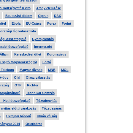
i gyorsjelentési szezon
i költségvetési vita
Arany elemzése
Beutazási tilalom
Ciprus
DAX
itel
Ebola
EU-Csúcs
Forex
Forint
országi légikatasztrófa
ági összefoglaló
Gyorsjelentés
zsdei összefoglaló
Internetadó
 Állam
Kereskedési ötlet
Koronavírus
i sajtó Magyarországról
Lottó
 Telekom
Magyar tőzsde
MNB
MOL
A-ügy
Olaj
Olasz választás
rszág
OTP
Richter
 polgárháború
Technikai elemzés
- Heti összefoglaló
Tőzsdenyitás
nyitás előtti várakozás
Tőzsdezárás
a
Ukrajnai háború
Ukrán válság
ányzat 2014
Ötletbörze