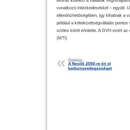
előírás kötelezi a vállaltak végrehajtá
vonatkozó intézkedésekkel – együtt. Ut
ellenőrizhetőségében, így kihatnak a v
például a kötelezettségvállalás pontos
széles körét érintette. A GVH ezért az 
(MTI)
Previous:
A Nestlé 2050-re éri el
karbonsemlegességet