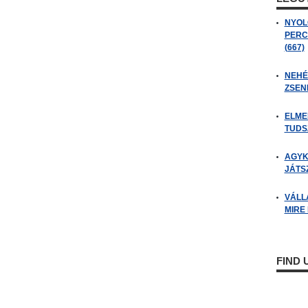
NYOL
PERC
(667)
NEHÉZ
ZSENI
ELME
TUDSZ
AGYK
JÁTSZ
VÁLL
MIRE
FIND