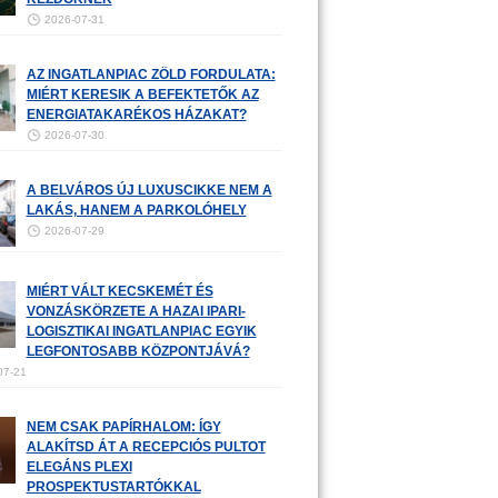
2026-07-31
AZ INGATLANPIAC ZÖLD FORDULATA:
MIÉRT KERESIK A BEFEKTETŐK AZ
ENERGIATAKARÉKOS HÁZAKAT?
2026-07-30
A BELVÁROS ÚJ LUXUSCIKKE NEM A
LAKÁS, HANEM A PARKOLÓHELY
2026-07-29
MIÉRT VÁLT KECSKEMÉT ÉS
VONZÁSKÖRZETE A HAZAI IPARI-
LOGISZTIKAI INGATLANPIAC EGYIK
LEGFONTOSABB KÖZPONTJÁVÁ?
07-21
NEM CSAK PAPÍRHALOM: ÍGY
ALAKÍTSD ÁT A RECEPCIÓS PULTOT
ELEGÁNS PLEXI
PROSPEKTUSTARTÓKKAL