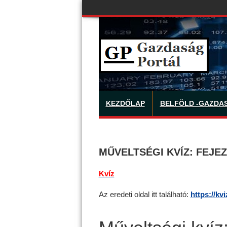
KEZDŐLAP
BELFÖLD -GAZDA
MŰVELTSÉGI KVÍZ: FEJEZD
Kvíz
Az eredeti oldal itt található:
https://kv