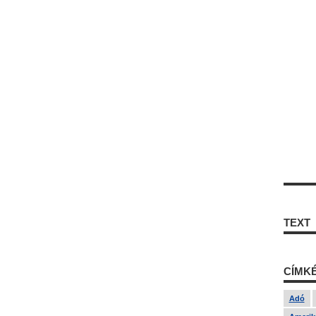
TEXT
CÍMK
Adó