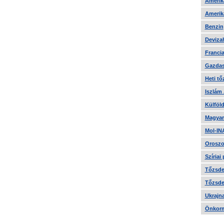
Amerika
Amerika
Benzin
Devizah
Francia
Gazdas
Heti tő
Iszlám
Külföld
Magyar
Mol-IN
Oroszo
Szíriai
Tőzsde 
Tőzsde 
Ukrajn
Önkorm