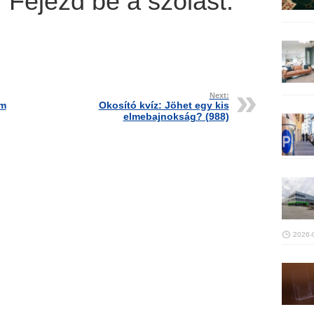
 Fejezd be a szólást.
Next:
em
Okosító kvíz: Jöhet egy kis
elmebajnokság? (988)
2026-