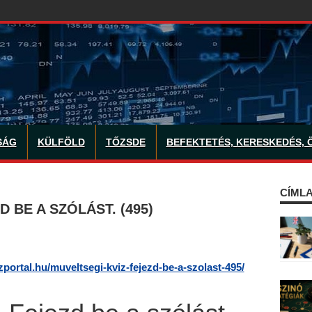
SÁG
KÜLFÖLD
TŐZSDE
BEFEKTETÉS, KERESKEDÉS, 
CÍMLA
 BE A SZÓLÁST. (495)
izportal.hu/muveltsegi-kviz-fejezd-be-a-szolast-495/