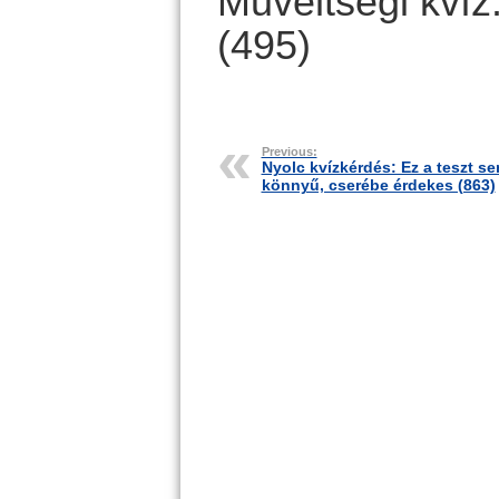
Műveltségi kvíz:
(495)
Previous:
Nyolc kvízkérdés: Ez a teszt s
könnyű, cserébe érdekes (863)