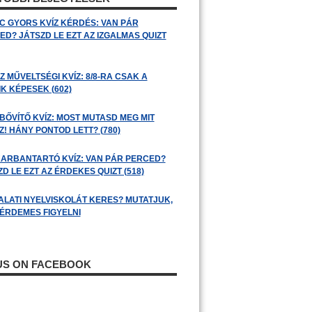
C GYORS KVÍZ KÉRDÉS: VAN PÁR
ED? JÁTSZD LE EZT AZ IZGALMAS QUIZT
 MŰVELTSÉGI KVÍZ: 8/8-RA CSAK A
K KÉPESEK (602)
BŐVÍTŐ KVÍZ: MOST MUTASD MEG MIT
! HÁNY PONTOD LETT? (780)
ARBANTARTÓ KVÍZ: VAN PÁR PERCED?
D LE EZT AZ ÉRDEKES QUIZT (518)
ALATI NYELVISKOLÁT KERES? MUTATJUK,
 ÉRDEMES FIGYELNI
 US ON FACEBOOK