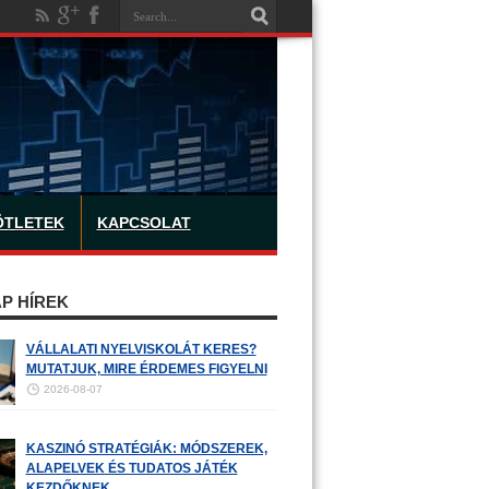
ÖTLETEK
KAPCSOLAT
P HÍREK
VÁLLALATI NYELVISKOLÁT KERES?
MUTATJUK, MIRE ÉRDEMES FIGYELNI
2026-08-07
KASZINÓ STRATÉGIÁK: MÓDSZEREK,
ALAPELVEK ÉS TUDATOS JÁTÉK
KEZDŐKNEK