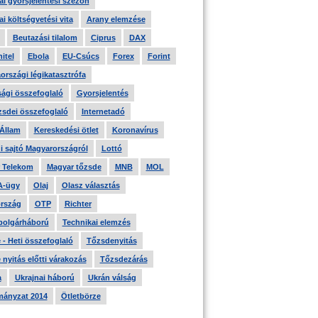
i gyorsjelentési szezon
i költségvetési vita
Arany elemzése
Beutazási tilalom
Ciprus
DAX
itel
Ebola
EU-Csúcs
Forex
Forint
országi légikatasztrófa
ági összefoglaló
Gyorsjelentés
zsdei összefoglaló
Internetadó
 Állam
Kereskedési ötlet
Koronavírus
i sajtó Magyarországról
Lottó
 Telekom
Magyar tőzsde
MNB
MOL
A-ügy
Olaj
Olasz választás
rszág
OTP
Richter
 polgárháború
Technikai elemzés
- Heti összefoglaló
Tőzsdenyitás
nyitás előtti várakozás
Tőzsdezárás
a
Ukrajnai háború
Ukrán válság
ányzat 2014
Ötletbörze