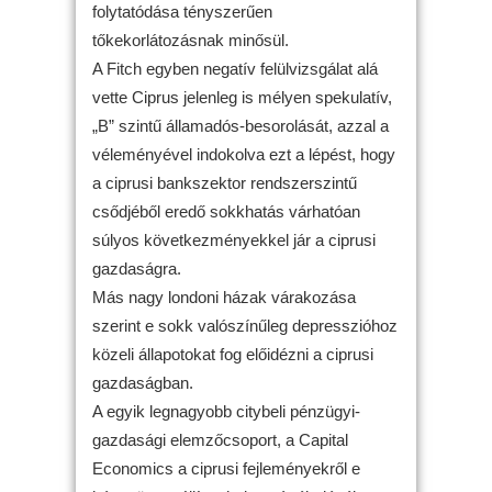
folytatódása tényszerűen
tőkekorlátozásnak minősül.
A Fitch egyben negatív felülvizsgálat alá
vette Ciprus jelenleg is mélyen spekulatív,
„B” szintű államadós-besorolását, azzal a
véleményével indokolva ezt a lépést, hogy
a ciprusi bankszektor rendszerszintű
csődjéből eredő sokkhatás várhatóan
súlyos következményekkel jár a ciprusi
gazdaságra.
Más nagy londoni házak várakozása
szerint e sokk valószínűleg depresszióhoz
közeli állapotokat fog előidézni a ciprusi
gazdaságban.
A egyik legnagyobb citybeli pénzügyi-
gazdasági elemzőcsoport, a Capital
Economics a ciprusi fejleményekről e