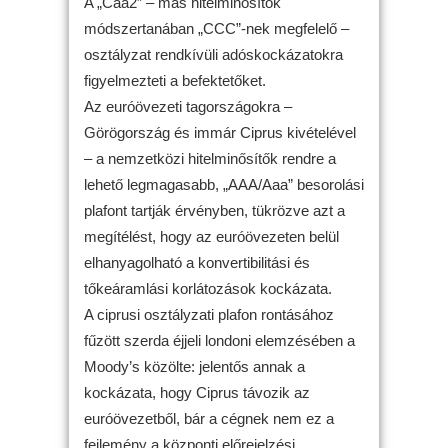
A „Caa2” – más hitelminősítők
módszertanában „CCC”-nek megfelelő –
osztályzat rendkívüli adóskockázatokra
figyelmezteti a befektetőket.
Az euróövezeti tagországokra –
Görögország és immár Ciprus kivételével
– a nemzetközi hitelminősítők rendre a
lehető legmagasabb, „AAA/Aaa” besorolási
plafont tartják érvényben, tükrözve azt a
megítélést, hogy az euróövezeten belül
elhanyagolható a konvertibilitási és
tőkeáramlási korlátozások kockázata.
A ciprusi osztályzati plafon rontásához
fűzött szerda éjjeli londoni elemzésében a
Moody’s közölte: jelentős annak a
kockázata, hogy Ciprus távozik az
euróövezetből, bár a cégnek nem ez a
fejlemény a központi előrejelzési