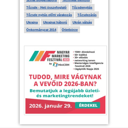
Szíriai polgárháború
Technikai elemzés
Tőzsde - Heti összefoglaló
Tőzsdenyitás
Tőzsde nyitás előtti várakozás
Tőzsdezárás
Ukrajna
Ukrajnai háború
Ukrán válság
Önkormányzat 2014
Ötletbörze