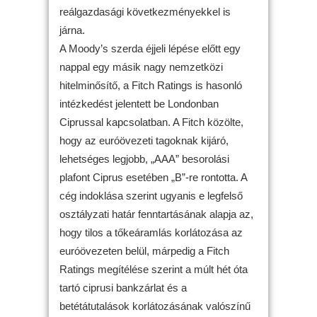
reálgazdasági következményekkel is
járna.
A Moody’s szerda éjjeli lépése előtt egy
nappal egy másik nagy nemzetközi
hitelminősítő, a Fitch Ratings is hasonló
intézkedést jelentett be Londonban
Ciprussal kapcsolatban. A Fitch közölte,
hogy az euróövezeti tagoknak kijáró,
lehetséges legjobb, „AAA” besorolási
plafont Ciprus esetében „B”-re rontotta. A
cég indoklása szerint ugyanis e legfelső
osztályzati határ fenntartásának alapja az,
hogy tilos a tőkeáramlás korlátozása az
euróövezeten belül, márpedig a Fitch
Ratings megítélése szerint a múlt hét óta
tartó ciprusi bankzárlat és a
betétátutalások korlátozásának valószínű