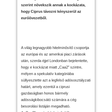
szerint növekszik annak a kockázata,
hogy Ciprus távozni kényszerül az
euróövezetből.
A világ legnagyobb hitelminősítő csoportja
az európai és az amerikai piaci zárások
után, szerda éjjel Londonban bejelentette,
hogy e kockázat miatt „Caa2” szintre,
mélyen a spekulatív kategóriába
süllyesztette azt a legfelső adósosztályzati
határt, amely ezentúl a ciprusi
gazdaságban honos bármely
adósságkibocsátó számára a cég
besorolási listáján megadható.