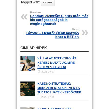
Tagged with:
CIPRUS
Previous:
Londoni elemzők: Ciprus után más
kis eurógazdaságok is
meginoghatnak
Next:
Tőzsde – Elemző: élénk mozgás
lehet a BÉT-en
CÍMLAP HÍREK
VÁLLALATI NYELVISKOLÁT
KERES? MUTATJUK, MIRE
ÉRDEMES FIGYELNI
2026-08-07
KASZINÓ STRATÉGIÁK:
MÓDSZEREK, ALAPELVEK ÉS
TUDATOS JÁTÉK KEZDŐKNEK
2026-07-31