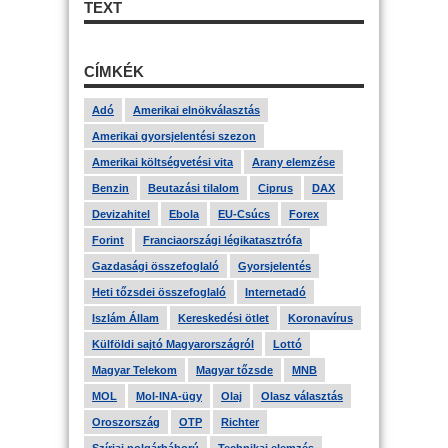
TEXT
CÍMKÉK
Adó
Amerikai elnökválasztás
Amerikai gyorsjelentési szezon
Amerikai költségvetési vita
Arany elemzése
Benzin
Beutazási tilalom
Ciprus
DAX
Devizahitel
Ebola
EU-Csúcs
Forex
Forint
Franciaországi légikatasztrófa
Gazdasági összefoglaló
Gyorsjelentés
Heti tőzsdei összefoglaló
Internetadó
Iszlám Állam
Kereskedési ötlet
Koronavírus
Külföldi sajtó Magyarországról
Lottó
Magyar Telekom
Magyar tőzsde
MNB
MOL
Mol-INA-ügy
Olaj
Olasz választás
Oroszország
OTP
Richter