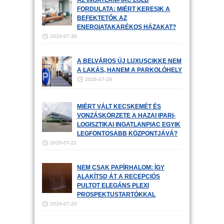
AZ INGATLANPIAC ZÖLD
FORDULATA: MIÉRT KERESIK A
BEFEKTETŐK AZ
ENERGIATAKARÉKOS HÁZAKAT?
2026-07-30
A BELVÁROS ÚJ LUXUSCIKKE NEM
A LAKÁS, HANEM A PARKOLÓHELY
2026-07-29
MIÉRT VÁLT KECSKEMÉT ÉS
VONZÁSKÖRZETE A HAZAI IPARI-
LOGISZTIKAI INGATLANPIAC EGYIK
LEGFONTOSABB KÖZPONTJÁVÁ?
2026-07-21
NEM CSAK PAPÍRHALOM: ÍGY
ALAKÍTSD ÁT A RECEPCIÓS
PULTOT ELEGÁNS PLEXI
PROSPEKTUSTARTÓKKAL
2026-07-20