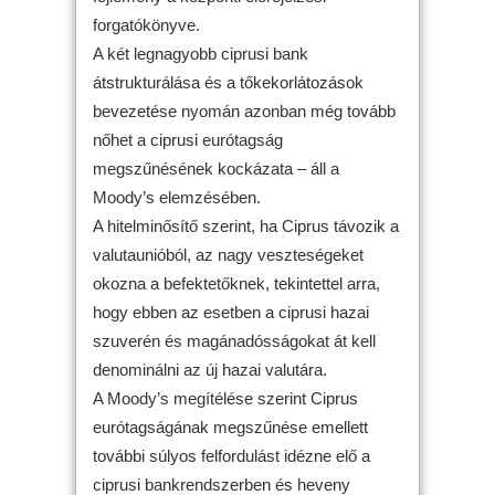
forgatókönyve.
A két legnagyobb ciprusi bank
átstrukturálása és a tőkekorlátozások
bevezetése nyomán azonban még tovább
nőhet a ciprusi eurótagság
megszűnésének kockázata – áll a
Moody’s elemzésében.
A hitelminősítő szerint, ha Ciprus távozik a
valutaunióból, az nagy veszteségeket
okozna a befektetőknek, tekintettel arra,
hogy ebben az esetben a ciprusi hazai
szuverén és magánadósságokat át kell
denominálni az új hazai valutára.
A Moody’s megítélése szerint Ciprus
eurótagságának megszűnése emellett
további súlyos felfordulást idézne elő a
ciprusi bankrendszerben és heveny