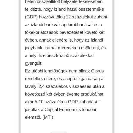
héten összeállított helyzetértékelésében
felidézte, hogy Izland hazai összterméke
(GDP) hozzávetőleg 12 százalékot zuhant
az izlandi bankválság kirobbanását és a
tőkekorlátozások bevezetését követő két
évben, annak ellenére is, hogy az izlandi
jegybanki kamat meredeken csökkent, és
a helyi fizetőeszköz 50 százalékkal
gyengült.
Ez utóbbi lehetőségek nem állnak Ciprus
rendelkezésére, és a ciprusi gazdaság a
tavalyi 2,4 százalékos visszaesés után a
következő két évben évente produkálhat
akár 5-10 százalékos GDP-zuhanást –
jósolták a Capital Economics londoni
elemzői. (MTI)