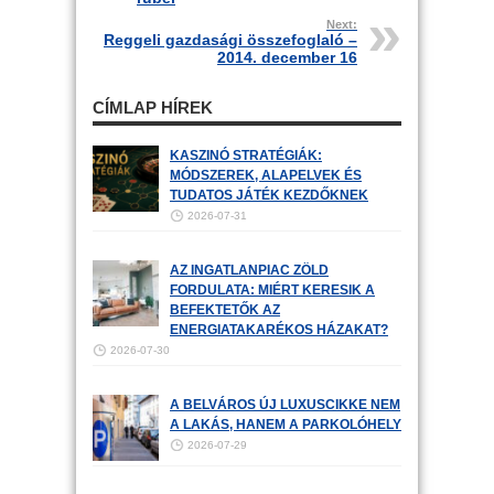
Next:
Reggeli gazdasági összefoglaló –
2014. december 16
CÍMLAP HÍREK
KASZINÓ STRATÉGIÁK:
MÓDSZEREK, ALAPELVEK ÉS
TUDATOS JÁTÉK KEZDŐKNEK
2026-07-31
AZ INGATLANPIAC ZÖLD
FORDULATA: MIÉRT KERESIK A
BEFEKTETŐK AZ
ENERGIATAKARÉKOS HÁZAKAT?
2026-07-30
A BELVÁROS ÚJ LUXUSCIKKE NEM
A LAKÁS, HANEM A PARKOLÓHELY
2026-07-29