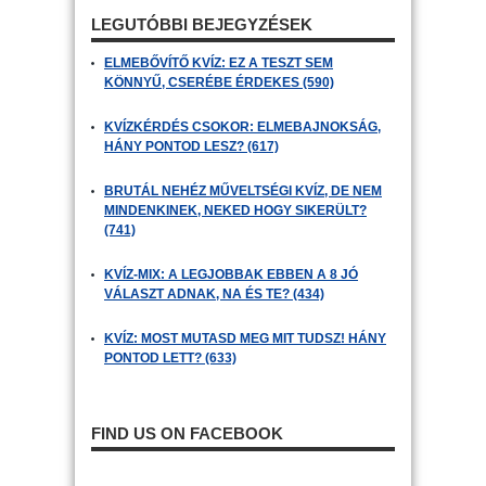
LEGUTÓBBI BEJEGYZÉSEK
ELMEBŐVÍTŐ KVÍZ: EZ A TESZT SEM
KÖNNYŰ, CSERÉBE ÉRDEKES (590)
KVÍZKÉRDÉS CSOKOR: ELMEBAJNOKSÁG,
HÁNY PONTOD LESZ? (617)
BRUTÁL NEHÉZ MŰVELTSÉGI KVÍZ, DE NEM
MINDENKINEK, NEKED HOGY SIKERÜLT?
(741)
KVÍZ-MIX: A LEGJOBBAK EBBEN A 8 JÓ
VÁLASZT ADNAK, NA ÉS TE? (434)
KVÍZ: MOST MUTASD MEG MIT TUDSZ! HÁNY
PONTOD LETT? (633)
FIND US ON FACEBOOK