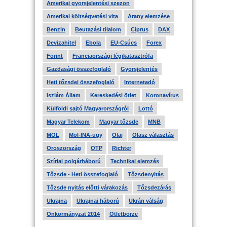
Amerikai gyorsjelentési szezon
Amerikai költségvetési vita
Arany elemzése
Benzin
Beutazási tilalom
Ciprus
DAX
Devizahitel
Ebola
EU-Csúcs
Forex
Forint
Franciaországi légikatasztrófa
Gazdasági összefoglaló
Gyorsjelentés
Heti tőzsdei összefoglaló
Internetadó
Iszlám Állam
Kereskedési ötlet
Koronavírus
Külföldi sajtó Magyarországról
Lottó
Magyar Telekom
Magyar tőzsde
MNB
MOL
Mol-INA-ügy
Olaj
Olasz választás
Oroszország
OTP
Richter
Szíriai polgárháború
Technikai elemzés
Tőzsde - Heti összefoglaló
Tőzsdenyitás
Tőzsde nyitás előtti várakozás
Tőzsdezárás
Ukrajna
Ukrajnai háború
Ukrán válság
Önkormányzat 2014
Ötletbörze