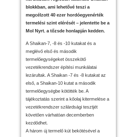
blokkban, ami lehetővé teszi a
megcélzott 40 ezer hordóegyenérték
termelési szint elérését – jelentette be a
Mol Nyrt. a tőzsde honlapján kedden.
A Shaikan-7, -8 és -10 kutakat és a
meglévő első és második
termelőegységeket összekötő
vezetékrendszer építési munkálatai
lezárultak. A Shaikan -7 és -8 kutakat az
első, a Shaikan-10 kutat a második
termelőegységbe kötötték be. A
tájékoztatás szerint a kőolaj kitermelése a
vezetékrendszer szilárdsági tesztjét
követően várhatóan decemberben
kezdődhet.
A három új termelő kút bekötésével a