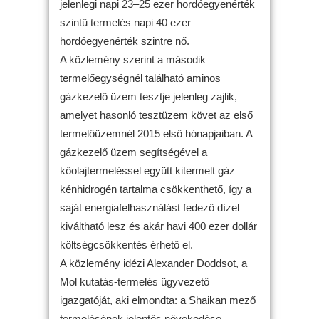
jelenlegi napi 23–25 ezer hordóegyenérték
szintű termelés napi 40 ezer
hordóegyenérték szintre nő.
A közlemény szerint a második
termelőegységnél található aminos
gázkezelő üzem tesztje jelenleg zajlik,
amelyet hasonló tesztüzem követ az első
termelőüzemnél 2015 első hónapjaiban. A
gázkezelő üzem segítségével a
kőolajtermeléssel együtt kitermelt gáz
kénhidrogén tartalma csökkenthető, így a
saját energiafelhasználást fedező dízel
kiváltható lesz és akár havi 400 ezer dollár
költségcsökkentés érhető el.
A közlemény idézi Alexander Doddsot, a
Mol kutatás-termelés ügyvezető
igazgatóját, aki elmondta: a Shaikan mező
termelésének jelentős növekedése