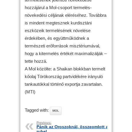
hozzájárul a Mol-csoport termelés-
növekedési céljának eléréséhez. Továbbra
is mindent megtesznek kurdisztáni
eszközeik termelésének növelése
érdekében, és együttműködnek a
természeti erőforrások misztériumával,
hogy a kitermelés értékét maximalizálják –
tette hozzá.
A Mol közölte: a Shaikan blokkban termelt
kőolaj Törökország partvidékére irányuló
tankautókkal történő exportja zavartalan.
(MTI)
Tagged with:
MOL
Previous:
Pánik az Oroszoknál, összeomlott a
rubel