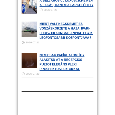
A BELVÁROS ÚJ LUXUSCIKKE NEM
A LAKÁS, HANEM A PARKOLÓHELY
2026-07-29
MIÉRT VÁLT KECSKEMÉT ÉS
VONZÁSKÖRZETE A HAZAI IPARI-
LOGISZTIKAI INGATLANPIAC EGYIK
LEGFONTOSABB KÖZPONTJÁVÁ?
2026-07-21
NEM CSAK PAPÍRHALOM: ÍGY
ALAKÍTSD ÁT A RECEPCIÓS
PULTOT ELEGÁNS PLEXI
PROSPEKTUSTARTÓKKAL
2026-07-20