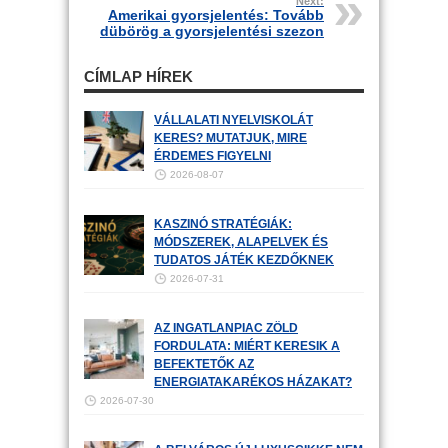
Next:
Amerikai gyorsjelentés: Tovább
dübörög a gyorsjelentési szezon
CÍMLAP HÍREK
VÁLLALATI NYELVISKOLÁT
KERES? MUTATJUK, MIRE
ÉRDEMES FIGYELNI
2026-08-07
KASZINÓ STRATÉGIÁK:
MÓDSZEREK, ALAPELVEK ÉS
TUDATOS JÁTÉK KEZDŐKNEK
2026-07-31
AZ INGATLANPIAC ZÖLD
FORDULATA: MIÉRT KERESIK A
BEFEKTETŐK AZ
ENERGIATAKARÉKOS HÁZAKAT?
2026-07-30