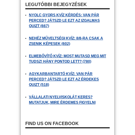
LEGUTÓBBI BEJEGYZÉSEK
NYOLC GYORS KVÍZ KÉRDÉS: VAN PÁR
PERCED? JÁTSZD LE EZT AZ IZGALMAS
QUIZT (667)
NEHÉZ MŰVELTSÉGI KVÍZ: 8/8-RA CSAK A
ZSENIK KÉPESEK (602)
ELMEBŐVÍTŐ KVÍZ: MOST MUTASD MEG MIT
TUDSZ! HÁNY PONTOD LETT? (780)
AGYKARBANTARTÓ KVÍZ: VAN PÁR
PERCED? JÁTSZD LE EZT AZ ÉRDEKES
QUIZT (518)
VÁLLALATI NYELVISKOLÁT KERES?
MUTATJUK, MIRE ÉRDEMES FIGYELNI
FIND US ON FACEBOOK