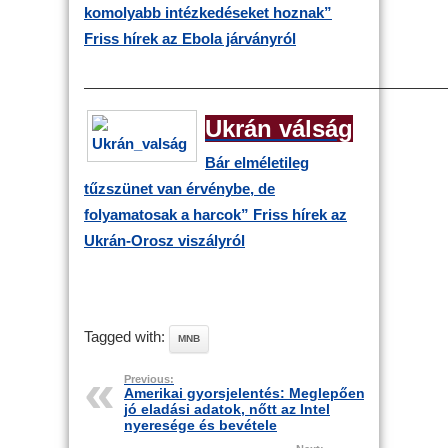
komolyabb intézkedéseket hoznak”
Friss hírek az Ebola járványról
————————————————————————
Ukrán válság
Bár elméletileg
tűzszünet van érvénybe, de
folyamatosak a harcok”
Friss hírek az
Ukrán-Orosz viszályról
Tagged with:
MNB
Previous:
Amerikai gyorsjelentés: Meglepően
jó eladási adatok, nőtt az Intel
nyeresége és bevétele