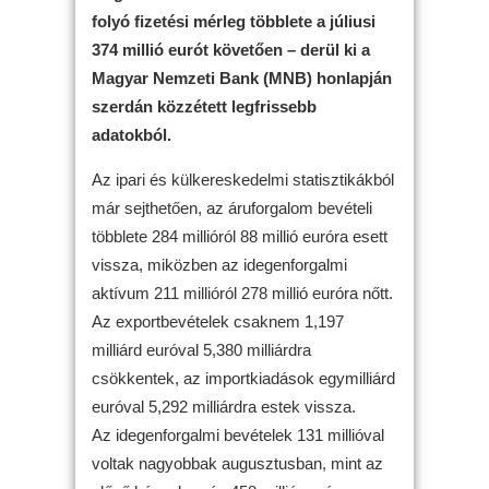
folyó fizetési mérleg többlete a júliusi
374 millió eurót követően – derül ki a
Magyar Nemzeti Bank (MNB) honlapján
szerdán közzétett legfrissebb
adatokból.
Az ipari és külkereskedelmi statisztikákból
már sejthetően, az áruforgalom bevételi
többlete 284 millióról 88 millió euróra esett
vissza, miközben az idegenforgalmi
aktívum 211 millióról 278 millió euróra nőtt.
Az exportbevételek csaknem 1,197
milliárd euróval 5,380 milliárdra
csökkentek, az importkiadások egymilliárd
euróval 5,292 milliárdra estek vissza.
Az idegenforgalmi bevételek 131 millióval
voltak nagyobbak augusztusban, mint az