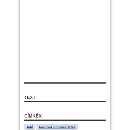
TEXT
CÍMKÉK
Adó
Amerikai elnökválasztás