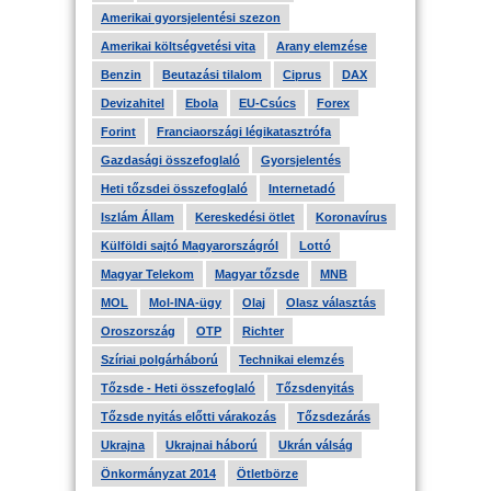
Amerikai gyorsjelentési szezon
Amerikai költségvetési vita
Arany elemzése
Benzin
Beutazási tilalom
Ciprus
DAX
Devizahitel
Ebola
EU-Csúcs
Forex
Forint
Franciaországi légikatasztrófa
Gazdasági összefoglaló
Gyorsjelentés
Heti tőzsdei összefoglaló
Internetadó
Iszlám Állam
Kereskedési ötlet
Koronavírus
Külföldi sajtó Magyarországról
Lottó
Magyar Telekom
Magyar tőzsde
MNB
MOL
Mol-INA-ügy
Olaj
Olasz választás
Oroszország
OTP
Richter
Szíriai polgárháború
Technikai elemzés
Tőzsde - Heti összefoglaló
Tőzsdenyitás
Tőzsde nyitás előtti várakozás
Tőzsdezárás
Ukrajna
Ukrajnai háború
Ukrán válság
Önkormányzat 2014
Ötletbörze