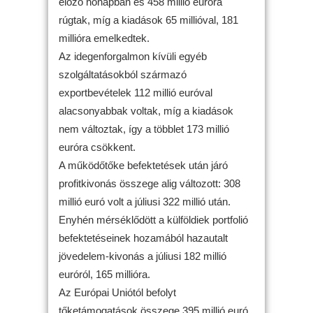
előző hónapban és 458 millió euróra
rúgtak, míg a kiadások 65 millióval, 181
millióra emelkedtek.
Az idegenforgalmon kívüli egyéb
szolgáltatásokból származó
exportbevételek 112 millió euróval
alacsonyabbak voltak, míg a kiadások
nem változtak, így a többlet 173 millió
euróra csökkent.
A működőtőke befektetések után járó
profitkivonás összege alig változott: 308
millió euró volt a júliusi 322 millió után.
Enyhén mérséklődött a külföldiek portfolió
befektetéseinek hozamából hazautalt
jövedelem-kivonás a júliusi 182 millió
euróról, 165 millióra.
Az Európai Uniótól befolyt
tőketámogatások összege 395 millió euró