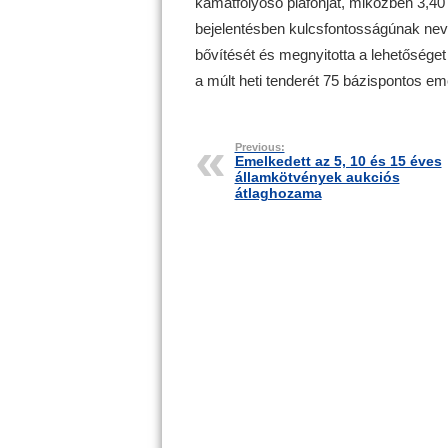
kamatfolyosó plafonját, miközben 3,40 
bejelentésben kulcsfontosságúnak neve
bővítését és megnyitotta a lehetőséget
a múlt heti tenderét 75 bázispontos e
Previous:
Emelkedett az 5, 10 és 15 éves
államkötvények aukciós
átlaghozama