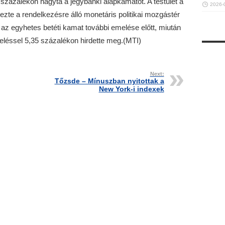
százalékon hagyta a jegybanki alapkamatot. A testület a
2026-
zte a rendelkezésre álló monetáris politikai mozgástér
 az egyhetes betéti kamat további emelése előtt, miután
meléssel 5,35 százalékon hirdette meg.(MTI)
Next:
Tőzsde – Mínuszban nyitottak a
New York-i indexek