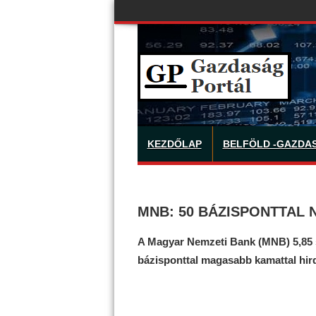
KEZDŐLAP
BELFÖLD -GAZDA
MNB: 50 BÁZISPONTTAL 
A Magyar Nemzeti Bank (MNB) 5,85 s
bázisponttal magasabb kamattal hird