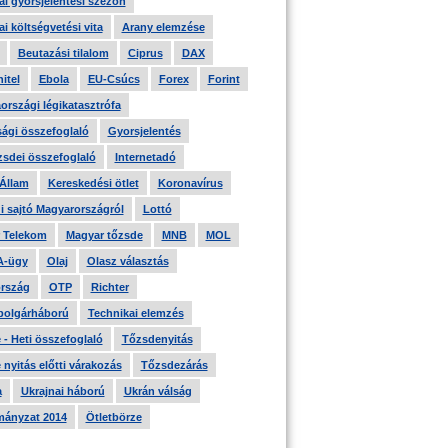
i gyorsjelentési szezon
i költségvetési vita
Arany elemzése
Beutazási tilalom
Ciprus
DAX
itel
Ebola
EU-Csúcs
Forex
Forint
országi légikatasztrófa
ági összefoglaló
Gyorsjelentés
zsdei összefoglaló
Internetadó
 Állam
Kereskedési ötlet
Koronavírus
i sajtó Magyarországról
Lottó
 Telekom
Magyar tőzsde
MNB
MOL
A-ügy
Olaj
Olasz választás
rszág
OTP
Richter
 polgárháború
Technikai elemzés
- Heti összefoglaló
Tőzsdenyitás
nyitás előtti várakozás
Tőzsdezárás
a
Ukrajnai háború
Ukrán válság
ányzat 2014
Ötletbörze