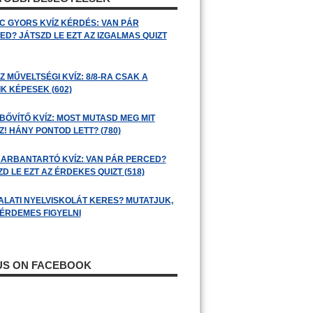
C GYORS KVÍZ KÉRDÉS: VAN PÁR
ED? JÁTSZD LE EZT AZ IZGALMAS QUIZT
 MŰVELTSÉGI KVÍZ: 8/8-RA CSAK A
K KÉPESEK (602)
BŐVÍTŐ KVÍZ: MOST MUTASD MEG MIT
! HÁNY PONTOD LETT? (780)
ARBANTARTÓ KVÍZ: VAN PÁR PERCED?
D LE EZT AZ ÉRDEKES QUIZT (518)
ALATI NYELVISKOLÁT KERES? MUTATJUK,
 ÉRDEMES FIGYELNI
 US ON FACEBOOK