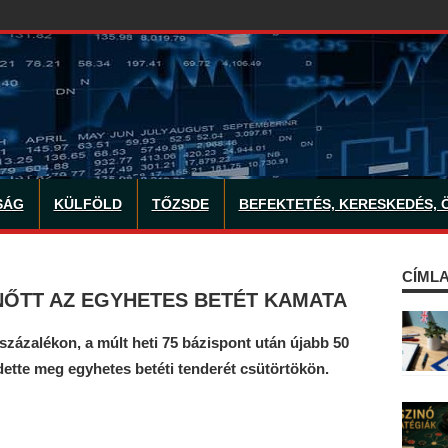
SÁG
KÜLFÖLD
TŐZSDE
BEFEKTETÉS, KERESKEDÉS, 
CÍMLA
NŐTT AZ EGYHETES BETÉT KAMATA
zázalékon, a múlt heti 75 bázispont után újabb 50
ette meg egyhetes betéti tenderét csütörtökön.