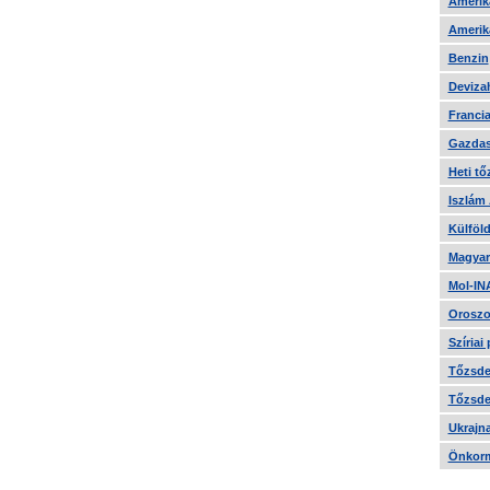
Amerika
Amerika
Benzin
Devizah
Francia
Gazdas
Heti tő
Iszlám
Külföld
Magyar
Mol-IN
Oroszo
Szíriai
Tőzsde 
Tőzsde 
Ukrajn
Önkorm