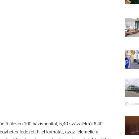
2026-
tő ülésén 100 bázisponttal, 5,40 százalékról 6,40
gyhetes fedezett hitel kamatát, azaz felemelte a