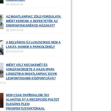
2026-07-31
AZ INGATLANPIAC ZÖLD FORDULATA:
MIÉRT KERESIK A BEFEKTETŐK AZ
ENERGIATAKARÉKOS HÁZAKAT?
2026-07-30
A BELVÁROS ÚJ LUXUSCIKKE NEM A
LAKÁS, HANEM A PARKOLÓHELY
2026-07-29
MIÉRT VÁLT KECSKEMÉT ÉS
VONZÁSKÖRZETE A HAZAI IPARI-
LOGISZTIKAI INGATLANPIAC EGYIK
LEGFONTOSABB KÖZPONTJÁVÁ?
07-21
NEM CSAK PAPÍRHALOM: ÍGY
ALAKÍTSD ÁT A RECEPCIÓS PULTOT
ELEGÁNS PLEXI
PROSPEKTUSTARTÓKKAL