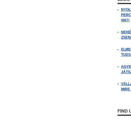
NYOL
PERC
(667)
NEHÉZ
ZSENI
ELME
TUDSZ
AGYK
JÁTSZ
VÁLL
MIRE
FIND