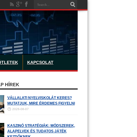
ÖTLETEK
KAPCSOLAT
P HÍREK
VÁLLALATI NYELVISKOLÁT KERES?
MUTATJUK, MIRE ÉRDEMES FIGYELNI
2026-08-07
KASZINÓ STRATÉGIÁK: MÓDSZEREK,
ALAPELVEK ÉS TUDATOS JÁTÉK
KEZDŐKNEK