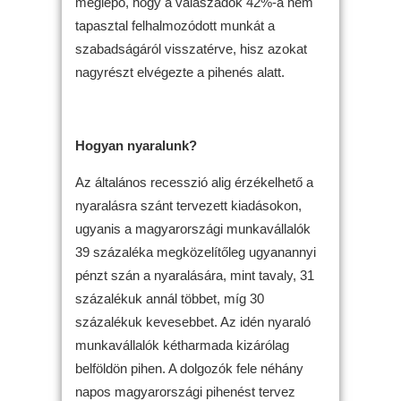
meglepő, hogy a válaszadók 42%-a nem
tapasztal felhalmozódott munkát a
szabadságáról visszatérve, hisz azokat
nagyrészt elvégezte a pihenés alatt.
Hogyan nyaralunk?
Az általános recesszió alig érzékelhető a
nyaralásra szánt tervezett kiadásokon,
ugyanis a magyarországi munkavállalók
39 százaléka megközelítőleg ugyanannyi
pénzt szán a nyaralására, mint tavaly, 31
százalékuk annál többet, míg 30
százalékuk kevesebbet. Az idén nyaraló
munkavállalók kétharmada kizárólag
belföldön pihen. A dolgozók fele néhány
napos magyarországi pihenést tervez