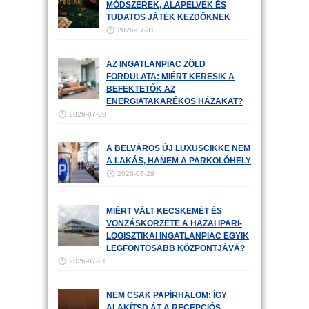
MÓDSZEREK, ALAPELVEK ÉS
TUDATOS JÁTÉK KEZDŐKNEK
2026-07-31
AZ INGATLANPIAC ZÖLD
FORDULATA: MIÉRT KERESIK A
BEFEKTETŐK AZ
ENERGIATAKARÉKOS HÁZAKAT?
2026-07-30
A BELVÁROS ÚJ LUXUSCIKKE NEM
A LAKÁS, HANEM A PARKOLÓHELY
2026-07-29
MIÉRT VÁLT KECSKEMÉT ÉS
VONZÁSKÖRZETE A HAZAI IPARI-
LOGISZTIKAI INGATLANPIAC EGYIK
LEGFONTOSABB KÖZPONTJÁVÁ?
2026-07-21
NEM CSAK PAPÍRHALOM: ÍGY
ALAKÍTSD ÁT A RECEPCIÓS