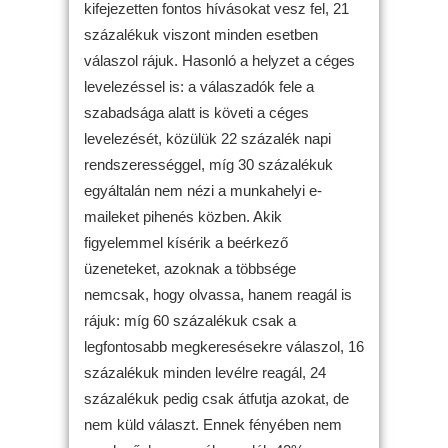
kifejezetten fontos hívásokat vesz fel, 21
százalékuk viszont minden esetben
válaszol rájuk. Hasonló a helyzet a céges
levelezéssel is: a válaszadók fele a
szabadsága alatt is követi a céges
levelezését, közülük 22 százalék napi
rendszerességgel, míg 30 százalékuk
egyáltalán nem nézi a munkahelyi e-
maileket pihenés közben. Akik
figyelemmel kísérik a beérkező
üzeneteket, azoknak a többsége
nemcsak, hogy olvassa, hanem reagál is
rájuk: míg 60 százalékuk csak a
legfontosabb megkeresésekre válaszol, 16
százalékuk minden levélre reagál, 24
százalékuk pedig csak átfutja azokat, de
nem küld választ. Ennek fényében nem