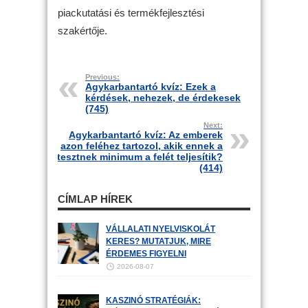
piackutatási és termékfejlesztési
szakértője.
Previous:
Agykarbantartó kvíz: Ezek a
kérdések, nehezek, de érdekesek
(745)
Next:
Agykarbantartó kvíz: Az emberek
azon feléhez tartozol, akik ennek a
tesztnek minimum a felét teljesítik?
(414)
CÍMLAP HÍREK
VÁLLALATI NYELVISKOLÁT
KERES? MUTATJUK, MIRE
ÉRDEMES FIGYELNI
2026-08-07
KASZINÓ STRATÉGIÁK: