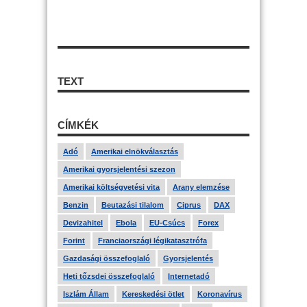
TEXT
CÍMKÉK
Adó
Amerikai elnökválasztás
Amerikai gyorsjelentési szezon
Amerikai költségvetési vita
Arany elemzése
Benzin
Beutazási tilalom
Ciprus
DAX
Devizahitel
Ebola
EU-Csúcs
Forex
Forint
Franciaországi légikatasztrófa
Gazdasági összefoglaló
Gyorsjelentés
Heti tőzsdei összefoglaló
Internetadó
Iszlám Állam
Kereskedési ötlet
Koronavírus