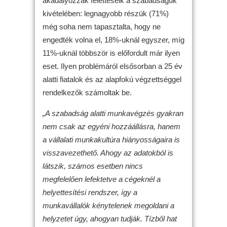
akadályozzák feletteseik a szabadságuk
kivételében: legnagyobb részük (71%)
még soha nem tapasztalta, hogy ne
engedték volna el, 18%-uknál egyszer, míg
11%-uknál többször is előfordult már ilyen
eset. Ilyen problémáról elsősorban a 25 év
alatti fiatalok és az alapfokú végzettséggel
rendelkezők számoltak be.
„A szabadság alatti munkavégzés gyakran
nem csak az egyéni hozzáállásra, hanem
a vállalati munkakultúra hiányosságaira is
visszavezethető. Ahogy az adatokból is
látszik, számos esetben nincs
megfelelően lefektetve a cégeknél a
helyettesítési rendszer, így a
munkavállalók kénytelenek megoldani a
helyzetet úgy, ahogyan tudják. Tízből hat