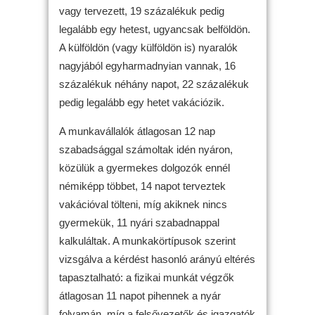
vagy tervezett, 19 százalékuk pedig
legalább egy hetest, ugyancsak belföldön.
A külföldön (vagy külföldön is) nyaralók
nagyjából egyharmadnyian vannak, 16
százalékuk néhány napot, 22 százalékuk
pedig legalább egy hetet vakációzik.
A munkavállalók átlagosan 12 nap
szabadsággal számoltak idén nyáron,
közülük a gyermekes dolgozók ennél
némiképp többet, 14 napot terveztek
vakációval tölteni, míg akiknek nincs
gyermekük, 11 nyári szabadnappal
kalkuláltak. A munkakörtípusok szerint
vizsgálva a kérdést hasonló arányú eltérés
tapasztalható: a fizikai munkát végzők
átlagosan 11 napot pihennek a nyár
folyamán, míg a felsővezetők és igazgatók