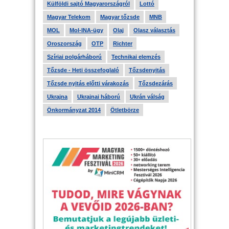
Külföldi sajtó Magyarországról
Lottó
Magyar Telekom
Magyar tőzsde
MNB
MOL
Mol-INA-ügy
Olaj
Olasz választás
Oroszország
OTP
Richter
Szíriai polgárháború
Technikai elemzés
Tőzsde - Heti összefoglaló
Tőzsdenyitás
Tőzsde nyitás előtti várakozás
Tőzsdezárás
Ukrajna
Ukrajnai háború
Ukrán válság
Önkormányzat 2014
Ötletbörze