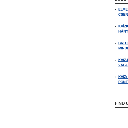
ELME
CSER
KVÍZ
HÁNY
BRUT
MIND
KVÍZ-
VÁLAS
KVÍZ
PONTO
FIND