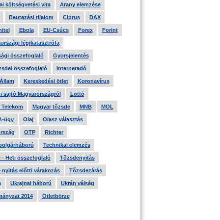
i költségvetési vita
Arany elemzése
Beutazási tilalom
Ciprus
DAX
itel
Ebola
EU-Csúcs
Forex
Forint
országi légikatasztrófa
ági összefoglaló
Gyorsjelentés
zsdei összefoglaló
Internetadó
 Állam
Kereskedési ötlet
Koronavírus
i sajtó Magyarországról
Lottó
 Telekom
Magyar tőzsde
MNB
MOL
A-ügy
Olaj
Olasz választás
rszág
OTP
Richter
 polgárháború
Technikai elemzés
- Heti összefoglaló
Tőzsdenyitás
nyitás előtti várakozás
Tőzsdezárás
a
Ukrajnai háború
Ukrán válság
ányzat 2014
Ötletbörze