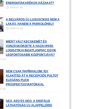
ENERGIATAKARÉKOS HÁZAKAT?
2026-07-30
A BELVÁROS ÚJ LUXUSCIKKE NEM A
LAKÁS, HANEM A PARKOLÓHELY
2026-07-29
MIÉRT VÁLT KECSKEMÉT ÉS
VONZÁSKÖRZETE A HAZAI IPARI-
LOGISZTIKAI INGATLANPIAC EGYIK
LEGFONTOSABB KÖZPONTJÁVÁ?
07-21
NEM CSAK PAPÍRHALOM: ÍGY
ALAKÍTSD ÁT A RECEPCIÓS PULTOT
ELEGÁNS PLEXI
PROSPEKTUSTARTÓKKAL
07-20
SEO, AEO ÉS GEO: A DIGITÁLIS
LÁTHATÓSÁG ÚJ ALAPPILLÉREI