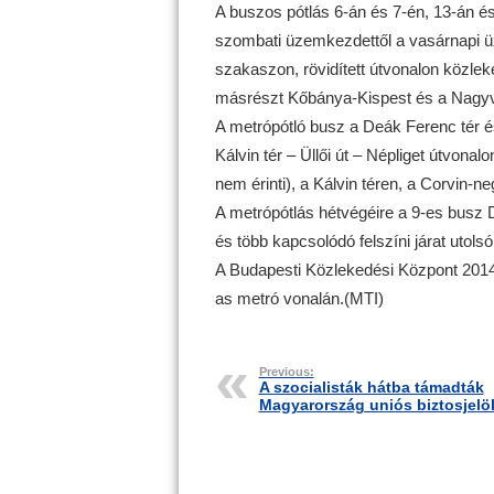
A buszos pótlás 6-án és 7-én, 13-án é
szombati üzemkezdettől a vasárnapi ü
szakaszon, rövidített útvonalon közlek
másrészt Kőbánya-Kispest és a Nagyvá
A metrópótló busz a Deák Ferenc tér és
Kálvin tér – Üllői út – Népliget útvonal
nem érinti), a Kálvin téren, a Corvin-n
A metrópótlás hétvégéire a 9-es busz D
és több kapcsolódó felszíni járat utolsó
A Budapesti Közlekedési Központ 2014-
as metró vonalán.(MTI)
Previous:
A szocialisták hátba támadták
Magyarország uniós biztosjelöl