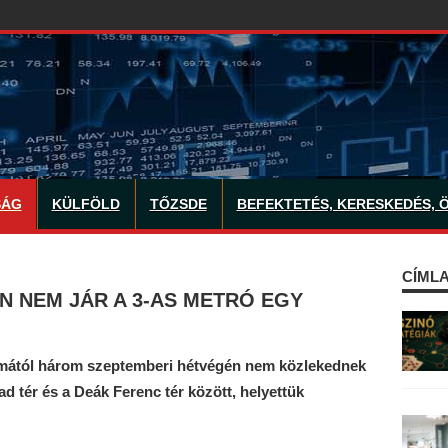
SÁG
KÜLFÖLD
TŐZSDE
BEFEKTETÉS, KERESKEDÉS, 
CÍMLA
 NEM JÁR A 3-AS METRÓ EGY
t mától három szeptemberi hétvégén nem közlekednek
d tér és a Deák Ferenc tér között, helyettük