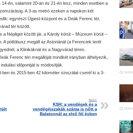
s 14-én, valamint 20-án és 21-én lesz, minden esetben a
zemzárásig. A 3-as metró ezeken a napokon két
edik: egyrészt Újpest-központ és a Deák Ferenc tér,
rad tér között.
 a Népliget között jár, a Károly körút – Múzeum körút –
on. A pótlóbusz megáll az Astoriánál (a Ferenciek terét
egyednél, a Klinikáknál és a Nagyvárad téren.
eák Ferenc téri megállóját mindkét irányban áthelyezik,
 indulási időpontját is módosítják.
ben és 2015-ben 42 kilométer sínszálat cserél ki a 3-
2026-
Next:
KSH: a vendégek és a
tjét
vendégéjszakák száma is nőtt a
2026-
Balatonnál az első fél évben