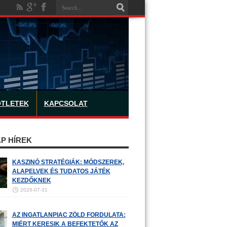
ÖTLETEK
KAPCSOLAT
P HÍREK
KASZINÓ STRATÉGIÁK: MÓDSZEREK,
ALAPELVEK ÉS TUDATOS JÁTÉK
KEZDŐKNEK
2026-07-31
AZ INGATLANPIAC ZÖLD FORDULATA:
MIÉRT KERESIK A BEFEKTETŐK AZ