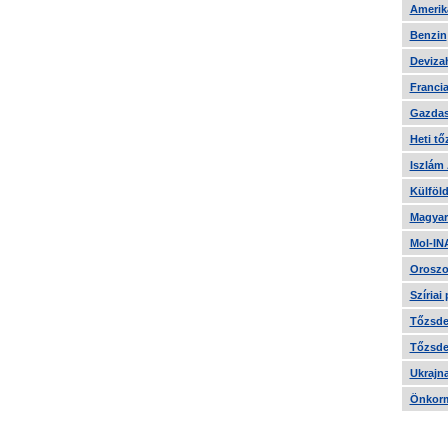
Amerika
Benzin
Devizah
Francia
Gazdas
Heti tő
Iszlám
Külföld
Magyar
Mol-IN
Oroszo
Szíriai
Tőzsde 
Tőzsde 
Ukrajn
Önkorm