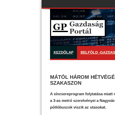
KEZDŐLAP
BELFÖLD -GAZDA
MÁTÓL HÁROM HÉTVÉGÉN
SZAKASZON
A síncsereprogram folytatása miat
a 3-as metró szerelvényei a Nagyvára
pótlóbuszok viszik az utasokat.