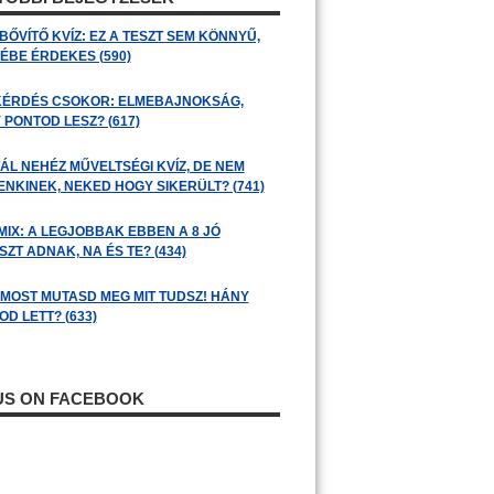
BŐVÍTŐ KVÍZ: EZ A TESZT SEM KÖNNYŰ,
ÉBE ÉRDEKES (590)
KÉRDÉS CSOKOR: ELMEBAJNOKSÁG,
 PONTOD LESZ? (617)
ÁL NEHÉZ MŰVELTSÉGI KVÍZ, DE NEM
ENKINEK, NEKED HOGY SIKERÜLT? (741)
MIX: A LEGJOBBAK EBBEN A 8 JÓ
ZT ADNAK, NA ÉS TE? (434)
: MOST MUTASD MEG MIT TUDSZ! HÁNY
D LETT? (633)
 US ON FACEBOOK