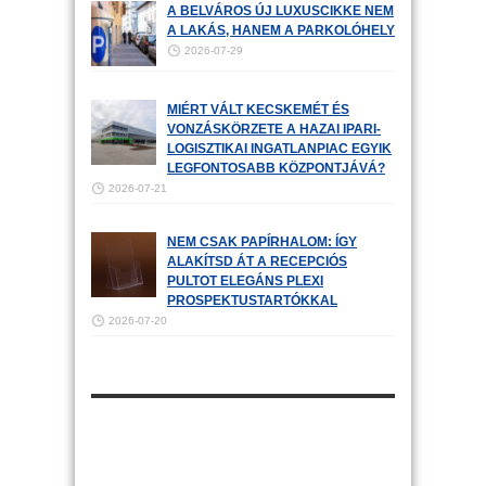
A BELVÁROS ÚJ LUXUSCIKKE NEM
A LAKÁS, HANEM A PARKOLÓHELY
2026-07-29
MIÉRT VÁLT KECSKEMÉT ÉS
VONZÁSKÖRZETE A HAZAI IPARI-
LOGISZTIKAI INGATLANPIAC EGYIK
LEGFONTOSABB KÖZPONTJÁVÁ?
2026-07-21
NEM CSAK PAPÍRHALOM: ÍGY
ALAKÍTSD ÁT A RECEPCIÓS
PULTOT ELEGÁNS PLEXI
PROSPEKTUSTARTÓKKAL
2026-07-20