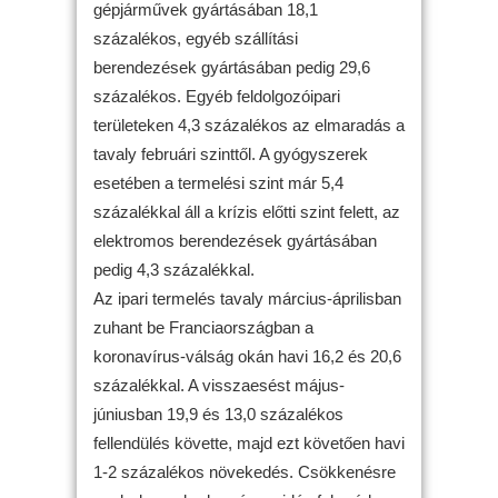
gépjárművek gyártásában 18,1
százalékos, egyéb szállítási
berendezések gyártásában pedig 29,6
százalékos. Egyéb feldolgozóipari
területeken 4,3 százalékos az elmaradás a
tavaly februári szinttől. A gyógyszerek
esetében a termelési szint már 5,4
százalékkal áll a krízis előtti szint felett, az
elektromos berendezések gyártásában
pedig 4,3 százalékkal.
Az ipari termelés tavaly március-áprilisban
zuhant be Franciaországban a
koronavírus-válság okán havi 16,2 és 20,6
százalékkal. A visszaesést május-
júniusban 19,9 és 13,0 százalékos
fellendülés követte, majd ezt követően havi
1-2 százalékos növekedés. Csökkenésre