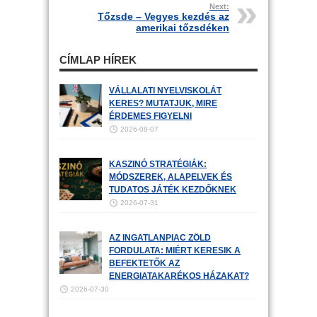
Next:
Tőzsde – Vegyes kezdés az
amerikai tőzsdéken
CÍMLAP HÍREK
VÁLLALATI NYELVISKOLÁT
KERES? MUTATJUK, MIRE
ÉRDEMES FIGYELNI
2026-08-07
KASZINÓ STRATÉGIÁK:
MÓDSZEREK, ALAPELVEK ÉS
TUDATOS JÁTÉK KEZDŐKNEK
2026-07-31
AZ INGATLANPIAC ZÖLD
FORDULATA: MIÉRT KERESIK A
BEFEKTETŐK AZ
ENERGIATAKARÉKOS HÁZAKAT?
2026-07-30