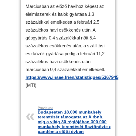
Márciusban az előző havihoz képest az
élelmiszerek és italok gyártása 1,3
százalékkal emelkedett a februári 2,5
százalékos havi csökkenés után. A
gépgyártás 0,4 százalékkal nőtt 5,4
százalékos csökkenés után, a szállítási
eszközök gyártása pedig a februári 11,2
százalékos havi csökkenés után
márciusban 0,4 százalékkal emelkedett.
https://www.insee.fr/en/statistiques/5367945
(MTI)
Previous:
Budapesten 18.000 munkahely
teremtését támogatta az Airbnb,
míg a világ 30 régiójában 300.000
munkahely teremtését ösztönözte a
pandémia előtti évben