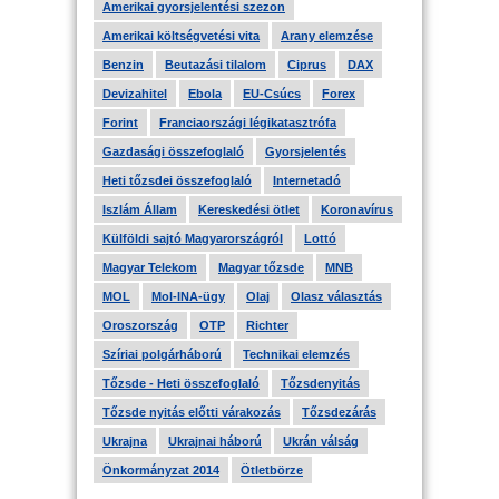
Amerikai gyorsjelentési szezon
Amerikai költségvetési vita
Arany elemzése
Benzin
Beutazási tilalom
Ciprus
DAX
Devizahitel
Ebola
EU-Csúcs
Forex
Forint
Franciaországi légikatasztrófa
Gazdasági összefoglaló
Gyorsjelentés
Heti tőzsdei összefoglaló
Internetadó
Iszlám Állam
Kereskedési ötlet
Koronavírus
Külföldi sajtó Magyarországról
Lottó
Magyar Telekom
Magyar tőzsde
MNB
MOL
Mol-INA-ügy
Olaj
Olasz választás
Oroszország
OTP
Richter
Szíriai polgárháború
Technikai elemzés
Tőzsde - Heti összefoglaló
Tőzsdenyitás
Tőzsde nyitás előtti várakozás
Tőzsdezárás
Ukrajna
Ukrajnai háború
Ukrán válság
Önkormányzat 2014
Ötletbörze