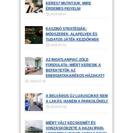
KERES? MUTATJUK, MIRE
ÉRDEMES FIGYELNI
2026-08-07
KASZINÓ STRATÉGIÁK:
MÓDSZEREK, ALAPELVEK ÉS
TUDATOS JÁTÉK KEZDŐKNEK
2026-07-31
AZ INGATLANPIAC ZÖLD
FORDULATA: MIÉRT KERESIK A
BEFEKTETŐK AZ
ENERGIATAKARÉKOS HÁZAKAT?
2026-07-30
A BELVÁROS ÚJ LUXUSCIKKE NEM
A LAKÁS, HANEM A PARKOLÓHELY
2026-07-29
MIÉRT VÁLT KECSKEMÉT ÉS
VONZÁSKÖRZETE A HAZAI IPARI-