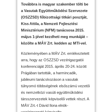
Továbbra is magyar szakember tölti be
a Vasutak Együttműködési Szervezete
(OSZZSD) főbizottsági titkári posztját,
Kiss Attila, a Nemzeti Fejlesztési
Minisztérium (NFM) tanácsosa 2015.
május 1-jével kezdheti meg munkáját –
közölte a MÁV Zrt. kedden az MTI-vel.
Közleményében a MÁV Zrt. emlékeztetett
arra, hogy az OSZZSD vezérigazgatói
konferenciáját 2015. április 20-24. között
Prágában tartották, a harmincadik,
jubileumi tanácskozáson a vasutak
túlnyomó többségének elsőszámú vezetői
és nemzetközi vasúti együttműködési
társszervezetek képviselői vettek részt. A
MÁV Zrt.-t Dávid Ilona elnök-
vezérigazgató képviselte.