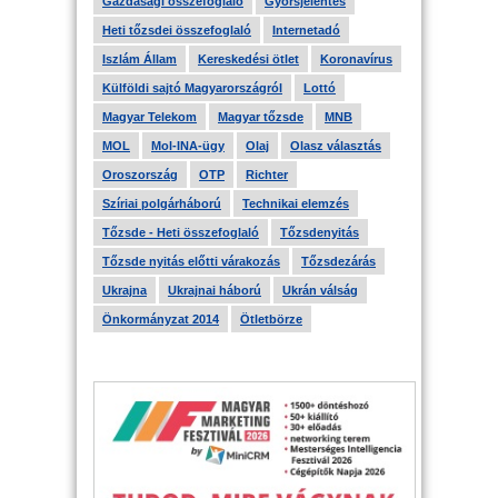
Gazdasági összefoglaló
Gyorsjelentés
Heti tőzsdei összefoglaló
Internetadó
Iszlám Állam
Kereskedési ötlet
Koronavírus
Külföldi sajtó Magyarországról
Lottó
Magyar Telekom
Magyar tőzsde
MNB
MOL
Mol-INA-ügy
Olaj
Olasz választás
Oroszország
OTP
Richter
Szíriai polgárháború
Technikai elemzés
Tőzsde - Heti összefoglaló
Tőzsdenyitás
Tőzsde nyitás előtti várakozás
Tőzsdezárás
Ukrajna
Ukrajnai háború
Ukrán válság
Önkormányzat 2014
Ötletbörze