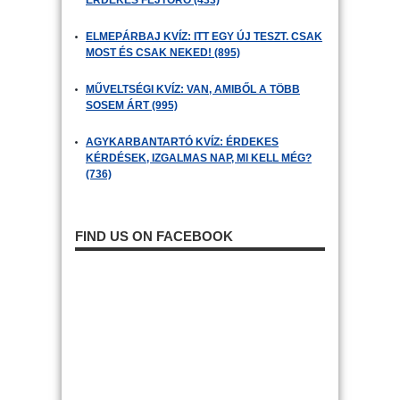
ÉRDEKES FEJTÖRŐ (433)
ELMEPÁRBAJ KVÍZ: ITT EGY ÚJ TESZT. CSAK
MOST ÉS CSAK NEKED! (895)
MŰVELTSÉGI KVÍZ: VAN, AMIBŐL A TÖBB
SOSEM ÁRT (995)
AGYKARBANTARTÓ KVÍZ: ÉRDEKES
KÉRDÉSEK, IZGALMAS NAP, MI KELL MÉG?
(736)
FIND US ON FACEBOOK