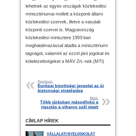
lehetnek az egyes országok közlekedési
minisztériumai mellett a központi állami
közlekedési szervek, illetve a vasutak
központi szervei is. Magyarország
közlekedési minisztere 1993-ban
meghatalmazással átadta a minisztériumi
tagságot, valamint az ezzel járó jogokat és
kötelezettségeket a MÁV Zrt.-nek.(MTI)
Previous:
Európai bizottsági javaslat az új
biztonsági stratégiára
Next:
Több járásban másodfokú a
riasztás a viharos szél miatt
CÍMLAP HÍREK
VÁLLALATI NYELVISKOLÁT