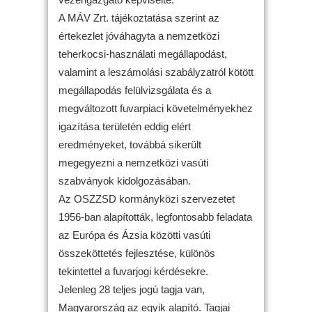
A MÁV Zrt. tájékoztatása szerint az
értekezlet jóváhagyta a nemzetközi
teherkocsi-használati megállapodást,
valamint a leszámolási szabályzatról kötött
megállapodás felülvizsgálata és a
megváltozott fuvarpiaci követelményekhez
igazítása területén eddig elért
eredményeket, továbbá sikerült
megegyezni a nemzetközi vasúti
szabványok kidolgozásában.
Az OSZZSD kormányközi szervezetet
1956-ban alapították, legfontosabb feladata
az Európa és Ázsia közötti vasúti
összeköttetés fejlesztése, különös
tekintettel a fuvarjogi kérdésekre.
Jelenleg 28 teljes jogú tagja van,
Magyarország az egyik alapító. Tagjai