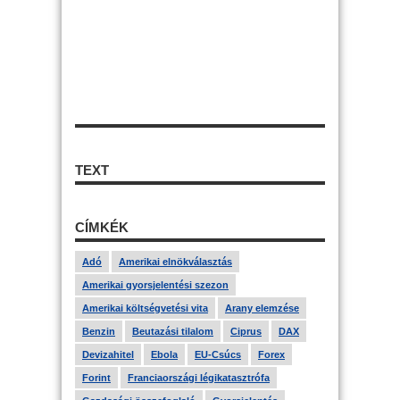
TEXT
CÍMKÉK
Adó
Amerikai elnökválasztás
Amerikai gyorsjelentési szezon
Amerikai költségvetési vita
Arany elemzése
Benzin
Beutazási tilalom
Ciprus
DAX
Devizahitel
Ebola
EU-Csúcs
Forex
Forint
Franciaországi légikatasztrófa