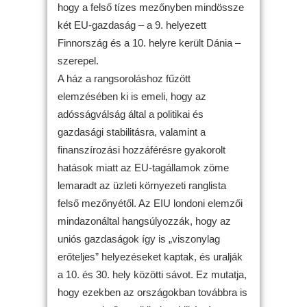
hogy a felső tízes mezőnyben mindössze
két EU-gazdaság – a 9. helyezett
Finnország és a 10. helyre került Dánia –
szerepel.
A ház a rangsoroláshoz fűzött
elemzésében ki is emeli, hogy az
adósságválság által a politikai és
gazdasági stabilitásra, valamint a
finanszírozási hozzáférésre gyakorolt
hatások miatt az EU-tagállamok zöme
lemaradt az üzleti környezeti ranglista
felső mezőnyétől. Az EIU londoni elemzői
mindazonáltal hangsúlyozzák, hogy az
uniós gazdaságok így is „viszonylag
erőteljes” helyezéseket kaptak, és uralják
a 10. és 30. hely közötti sávot. Ez mutatja,
hogy ezekben az országokban továbbra is