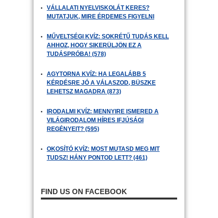
VÁLLALATI NYELVISKOLÁT KERES?
MUTATJUK, MIRE ÉRDEMES FIGYELNI
MŰVELTSÉGI KVÍZ: SOKRÉTŰ TUDÁS KELL
AHHOZ, HOGY SIKERÜLJÖN EZ A
TUDÁSPRÓBA! (578)
AGYTORNA KVÍZ: HA LEGALÁBB 5
KÉRDÉSRE JÓ A VÁLASZOD, BÜSZKE
LEHETSZ MAGADRA (873)
IRODALMI KVÍZ: MENNYIRE ISMERED A
VILÁGIRODALOM HÍRES IFJÚSÁGI
REGÉNYEIT? (595)
OKOSÍTÓ KVÍZ: MOST MUTASD MEG MIT
TUDSZ! HÁNY PONTOD LETT? (461)
FIND US ON FACEBOOK