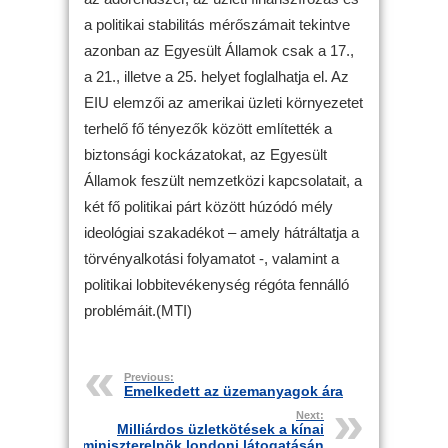
a politikai stabilitás mérőszámait tekintve
azonban az Egyesült Államok csak a 17.,
a 21., illetve a 25. helyet foglalhatja el. Az
EIU elemzői az amerikai üzleti környezetet
terhelő fő tényezők között említették a
biztonsági kockázatokat, az Egyesült
Államok feszült nemzetközi kapcsolatait, a
két fő politikai párt között húzódó mély
ideológiai szakadékot – amely hátráltatja a
törvényalkotási folyamatot -, valamint a
politikai lobbitevékenység régóta fennálló
problémáit.(MTI)
Previous:
Emelkedett az üzemanyagok ára
Next:
Milliárdos üzletkötések a kínai
miniszterelnök londoni látogatásán