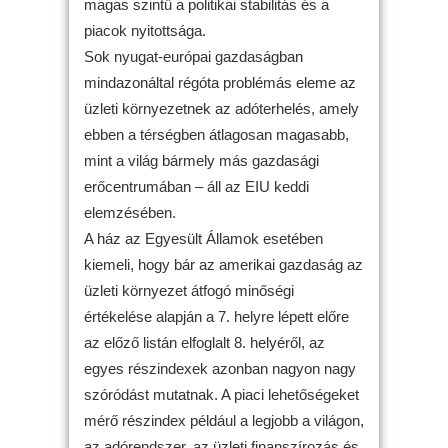
magas szintű a politikai stabilitás és a
piacok nyitottsága.
Sok nyugat-európai gazdaságban
mindazonáltal régóta problémás eleme az
üzleti környezetnek az adóterhelés, amely
ebben a térségben átlagosan magasabb,
mint a világ bármely más gazdasági
erőcentrumában – áll az EIU keddi
elemzésében.
A ház az Egyesült Államok esetében
kiemeli, hogy bár az amerikai gazdaság az
üzleti környezet átfogó minőségi
értékelése alapján a 7. helyre lépett előre
az előző listán elfoglalt 8. helyéről, az
egyes részindexek azonban nagyon nagy
szóródást mutatnak. A piaci lehetőségeket
mérő részindex például a legjobb a világon,
az adórendszer, az üzleti finanszírozás és