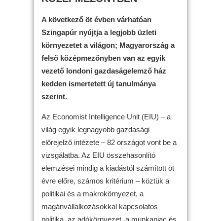
A következő öt évben várhatóan
Szingapúr nyújtja a legjobb üzleti
környezetet a világon; Magyarország a
felső középmezőnyben van az egyik
vezető londoni gazdaságelemző ház
kedden ismertetett új tanulmánya
szerint.
Az Economist Intelligence Unit (EIU) – a
világ egyik legnagyobb gazdasági
előrejelző intézete – 82 országot vont be a
vizsgálatba. Az EIU összehasonlító
elemzései mindig a kiadástól számított öt
évre előre, számos kritérium – köztük a
politikai és a makrokörnyezet, a
magánvállalkozásokkal kapcsolatos
politika, az adókörnyezet, a munkapiac és