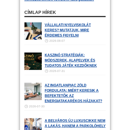
CÍMLAP HÍREK
VÁLLALATI NYELVISKOLÁT
KERES? MUTATJUK, MIRE
ÉRDEMES FIGYELNI
2026-08-07
KASZINÓ STRATÉGIÁK:
MÓDSZEREK, ALAPELVEK ÉS
TUDATOS JÁTÉK KEZDŐKNEK
2026-07-31
AZ INGATLANPIAC ZÖLD
FORDULATA: MIÉRT KERESIK A
BEFEKTETŐK AZ
ENERGIATAKARÉKOS HÁZAKAT?
2026-07-30
A BELVÁROS ÚJ LUXUSCIKKE NEM
A LAKÁS, HANEM A PARKOLÓHELY