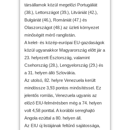
társállamok közül megelőzi Portugáliát
(38.), Lettországot (39.), Litvániát (42.),
Bulgáriát (46.), Romániát (47.) és
Olaszországot (48.) az üzleti környezet
minőségét mérő ranglistán.
A kelet- és közép-európai EU-gazdaságok
közül ugyanakkor Magyarország előtt jár a
23. helyezett Észtország, valamint
Csehország (28.), Lengyelország (29.) és
a 31. helyen álló Szlovákia.
Az utolsó, 82. helyre Venezuela került
mindössze 3,93 pontos minősítéssel. Ez
jelentős romlás, Venezuela ugyanis az
előző EIU-felmérésben még a 74. helyen
volt 4,58 ponttal. A korábbi sereghajtó
Angola ezúttal a 80. helyen áll.
Az EIU új listájának feltűnő sajátossága,