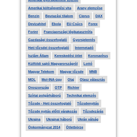
Amerikai gyorsjelentési szezon
Amerikai költségvetési vita
Arany elemzése
Benzin
Beutazási tilalom
Ciprus
DAX
Devizahitel
Ebola
EU-Csúcs
Forex
Forint
Franciaországi légikatasztrófa
Gazdasági összefoglaló
Gyorsjelentés
Heti tőzsdei összefoglaló
Internetadó
Iszlám Állam
Kereskedési ötlet
Koronavírus
Külföldi sajtó Magyarországról
Lottó
Magyar Telekom
Magyar tőzsde
MNB
MOL
Mol-INA-ügy
Olaj
Olasz választás
Oroszország
OTP
Richter
Szíriai polgárháború
Technikai elemzés
Tőzsde - Heti összefoglaló
Tőzsdenyitás
Tőzsde nyitás előtti várakozás
Tőzsdezárás
Ukrajna
Ukrajnai háború
Ukrán válság
Önkormányzat 2014
Ötletbörze