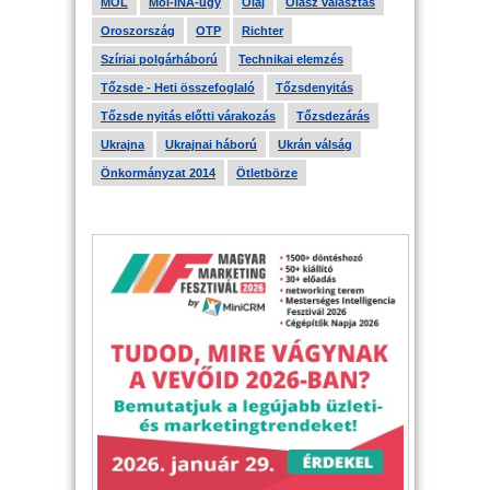
MOL
Mol-INA-ügy
Olaj
Olasz választás
Oroszország
OTP
Richter
Szíriai polgárháború
Technikai elemzés
Tőzsde - Heti összefoglaló
Tőzsdenyitás
Tőzsde nyitás előtti várakozás
Tőzsdezárás
Ukrajna
Ukrajnai háború
Ukrán válság
Önkormányzat 2014
Ötletbörze