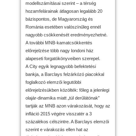
modellszámításai szerint – a térség
hozamfelárainak átlagosan legalább 20
bázispontos, de Magyarország és
Románia esetében valószínűleg ennél
nagyobb csökkenését eredményezhetné.
A további MNB-kamatcsökkentés
előrejelzése több nagy londoni ház
alapeseti forgatókönyveiben szerepel.
A City egyik legnagyobb befektetési
bankja, a Barclays felzárkózó piacokkal
foglalkozó elemzői legutóbbi
előrejelzésükben közölték: főleg a jelenlegi
olajár-dinamika miatt „túl derűlátónak”
tartják az MNB azon várakozását, hogy az
infláció 2015 végére visszatér a 3
százalékos célszintre. A Barclays elemzői
szerint e várakozás ellen hat az