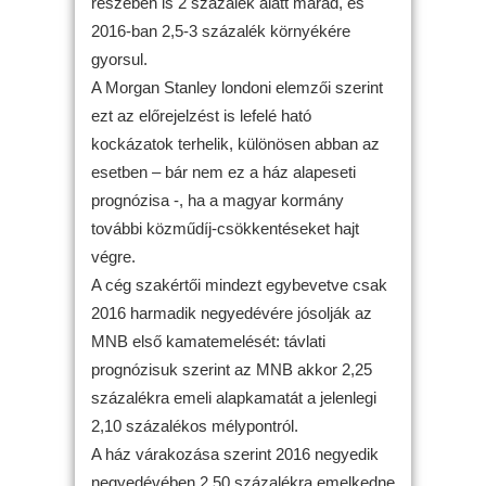
részében is 2 százalék alatt marad, és
2016-ban 2,5-3 százalék környékére
gyorsul.
A Morgan Stanley londoni elemzői szerint
ezt az előrejelzést is lefelé ható
kockázatok terhelik, különösen abban az
esetben – bár nem ez a ház alapeseti
prognózisa -, ha a magyar kormány
további közműdíj-csökkentéseket hajt
végre.
A cég szakértői mindezt egybevetve csak
2016 harmadik negyedévére jósolják az
MNB első kamatemelését: távlati
prognózisuk szerint az MNB akkor 2,25
százalékra emeli alapkamatát a jelenlegi
2,10 százalékos mélypontról.
A ház várakozása szerint 2016 negyedik
negyedévében 2,50 százalékra emelkedne