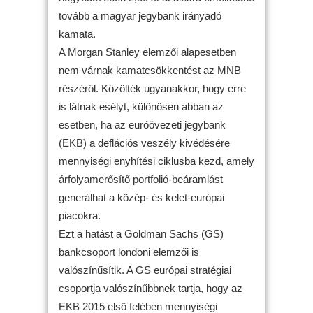
tovább a magyar jegybank irányadó
kamata.
A Morgan Stanley elemzői alapesetben
nem várnak kamatcsökkentést az MNB
részéről. Közölték ugyanakkor, hogy erre
is látnak esélyt, különösen abban az
esetben, ha az euróövezeti jegybank
(EKB) a deflációs veszély kivédésére
mennyiségi enyhítési ciklusba kezd, amely
árfolyamerősítő portfolió-beáramlást
generálhat a közép- és kelet-európai
piacokra.
Ezt a hatást a Goldman Sachs (GS)
bankcsoport londoni elemzői is
valószínűsítik. A GS európai stratégiai
csoportja valószínűbbnek tartja, hogy az
EKB 2015 első felében mennyiségi