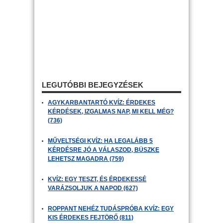
LEGUTÓBBI BEJEGYZÉSEK
AGYKARBANTARTÓ KVÍZ: ÉRDEKES
KÉRDÉSEK, IZGALMAS NAP, MI KELL MÉG?
(736)
MŰVELTSÉGI KVÍZ: HA LEGALÁBB 5
KÉRDÉSRE JÓ A VÁLASZOD, BÜSZKE
LEHETSZ MAGADRA (759)
KVÍZ: EGY TESZT, ÉS ÉRDEKESSÉ
VARÁZSOLJUK A NAPOD (627)
ROPPANT NEHÉZ TUDÁSPRÓBA KVÍZ: EGY
KIS ÉRDEKES FEJTÖRŐ (811)