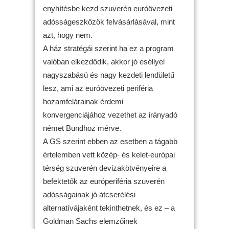
enyhítésbe kezd szuverén euróövezeti
adósságeszközök felvásárlásával, mint
azt, hogy nem.
A ház stratégái szerint ha ez a program
valóban elkezdődik, akkor jó eséllyel
nagyszabású és nagy kezdeti lendületű
lesz, ami az euróövezeti periféria
hozamfelárainak érdemi
konvergenciájához vezethet az irányadó
német Bundhoz mérve.
A GS szerint ebben az esetben a tágabb
értelemben vett közép- és kelet-európai
térség szuverén devizakötvényeire a
befektetők az európeriféria szuverén
adósságainak jó átcserélési
alternatívájaként tekinthetnek, és ez – a
Goldman Sachs elemzőinek