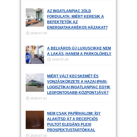
AZ INGATLANPIAC ZÖLD
FORDULATA: MIÉRT KERESIK A
BEFEKTETŐK AZ
ENERGIATAKARÉKOS HÁZAKAT?
2026-07-30
A BELVÁROS ÚJ LUXUSCIKKE NEM
A LAKÁS, HANEM A PARKOLÓHELY
2026-07-29
MIÉRT VÁLT KECSKEMÉT ÉS
VONZÁSKÖRZETE A HAZAI IPARI-
LOGISZTIKAI INGATLANPIAC EGYIK
LEGFONTOSABB KÖZPONTJÁVÁ?
2026-07-21
NEM CSAK PAPÍRHALOM: ÍGY
ALAKÍTSD ÁT A RECEPCIÓS
PULTOT ELEGÁNS PLEXI
PROSPEKTUSTARTÓKKAL
2026-07-20