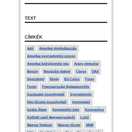
TEXT
CÍMKÉK
Adó
Amerikai elnökválasztás
Amerikai gyorsjelentési szezon
Amerikai költségvetési vita
Arany elemzése
Benzin
Beutazási tilalom
Ciprus
DAX
Devizahitel
Ebola
EU-Csúcs
Forex
Forint
Franciaországi légikatasztrófa
Gazdasági összefoglaló
Gyorsjelentés
Heti tőzsdei összefoglaló
Internetadó
Iszlám Állam
Kereskedési ötlet
Koronavírus
Külföldi sajtó Magyarországról
Lottó
Magyar Telekom
Magyar tőzsde
MNB