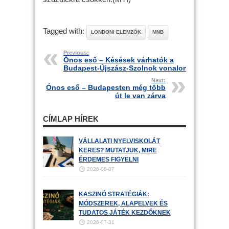
Tagged with:
LONDONI ELEMZŐK
MNB
Previous:
Ónos eső – Késések várhatók a
Budapest-Újszász-Szolnok vonalon
Next:
Ónos eső – Budapesten még több
út le van zárva
CÍMLAP HÍREK
VÁLLALATI NYELVISKOLÁT
KERES? MUTATJUK, MIRE
ÉRDEMES FIGYELNI
2026-08-07
KASZINÓ STRATÉGIÁK:
MÓDSZEREK, ALAPELVEK ÉS
TUDATOS JÁTÉK KEZDŐKNEK
2026-07-31