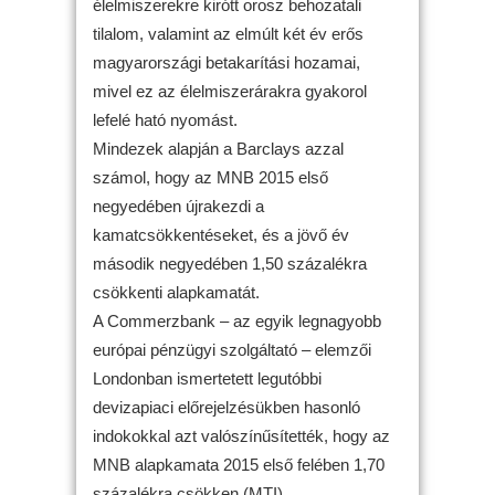
élelmiszerekre kirótt orosz behozatali
tilalom, valamint az elmúlt két év erős
magyarországi betakarítási hozamai,
mivel ez az élelmiszerárakra gyakorol
lefelé ható nyomást.
Mindezek alapján a Barclays azzal
számol, hogy az MNB 2015 első
negyedében újrakezdi a
kamatcsökkentéseket, és a jövő év
második negyedében 1,50 százalékra
csökkenti alapkamatát.
A Commerzbank – az egyik legnagyobb
európai pénzügyi szolgáltató – elemzői
Londonban ismertetett legutóbbi
devizapiaci előrejelzésükben hasonló
indokokkal azt valószínűsítették, hogy az
MNB alapkamata 2015 első felében 1,70
százalékra csökken.(MTI)