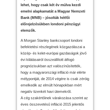
lehet, hogy csak két év múlva kezdi
emelni alapkamatát a Magyar Nemzeti
Bank (MNB) – jósolták hétfői
előrejelzésükben londoni pénzügyi
elemzők.
A Morgan Stanley bankcsoport londoni
befektetési részlegének közgazdászai a
közép- és kelet-európai gazdaságok jövő
évi kilátásairól összeállított átfogó
prognózisukban azt valószínűsítették,
hogy a magyarországi infláció már elérte
mélypontját, de 2014 végére is csak zéróig
emelkedik az elmúlt hónapokban mért
negatív tizenkét havi ütemekről.
A cég szakértőinek várakozása szerint az
éves összevetésű infláció 2015 jelentős