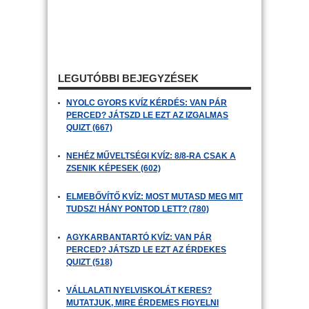
LEGUTÓBBI BEJEGYZÉSEK
NYOLC GYORS KVÍZ KÉRDÉS: VAN PÁR
PERCED? JÁTSZD LE EZT AZ IZGALMAS
QUIZT (667)
NEHÉZ MŰVELTSÉGI KVÍZ: 8/8-RA CSAK A
ZSENIK KÉPESEK (602)
ELMEBŐVÍTŐ KVÍZ: MOST MUTASD MEG MIT
TUDSZ! HÁNY PONTOD LETT? (780)
AGYKARBANTARTÓ KVÍZ: VAN PÁR
PERCED? JÁTSZD LE EZT AZ ÉRDEKES
QUIZT (518)
VÁLLALATI NYELVISKOLÁT KERES?
MUTATJUK, MIRE ÉRDEMES FIGYELNI