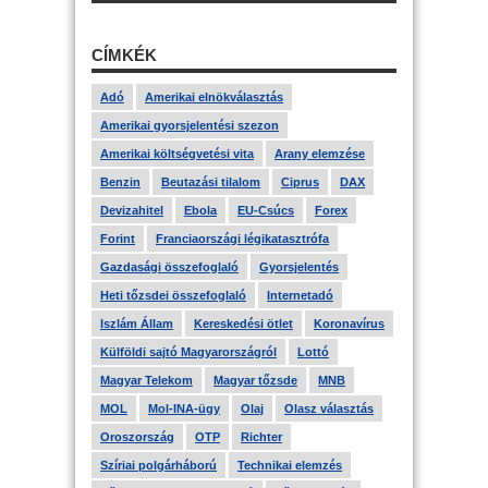
CÍMKÉK
Adó
Amerikai elnökválasztás
Amerikai gyorsjelentési szezon
Amerikai költségvetési vita
Arany elemzése
Benzin
Beutazási tilalom
Ciprus
DAX
Devizahitel
Ebola
EU-Csúcs
Forex
Forint
Franciaországi légikatasztrófa
Gazdasági összefoglaló
Gyorsjelentés
Heti tőzsdei összefoglaló
Internetadó
Iszlám Állam
Kereskedési ötlet
Koronavírus
Külföldi sajtó Magyarországról
Lottó
Magyar Telekom
Magyar tőzsde
MNB
MOL
Mol-INA-ügy
Olaj
Olasz választás
Oroszország
OTP
Richter
Szíriai polgárháború
Technikai elemzés