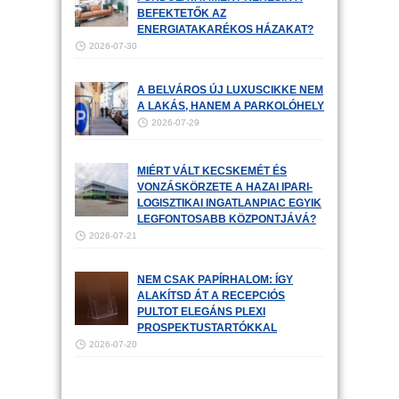
BEFEKTETŐK AZ
ENERGIATAKARÉKOS HÁZAKAT?
2026-07-30
A BELVÁROS ÚJ LUXUSCIKKE NEM
A LAKÁS, HANEM A PARKOLÓHELY
2026-07-29
MIÉRT VÁLT KECSKEMÉT ÉS
VONZÁSKÖRZETE A HAZAI IPARI-
LOGISZTIKAI INGATLANPIAC EGYIK
LEGFONTOSABB KÖZPONTJÁVÁ?
2026-07-21
NEM CSAK PAPÍRHALOM: ÍGY
ALAKÍTSD ÁT A RECEPCIÓS
PULTOT ELEGÁNS PLEXI
PROSPEKTUSTARTÓKKAL
2026-07-20