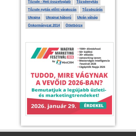
Tőzsde - Heti összefoglaló
Tőzsdenyitás
Tőzsde nyitás előtti várakozás
Tőzsdezárás
Ukrajna
Ukrajnai háború
Ukrán válság
Önkormányzat 2014
Ötletbörze