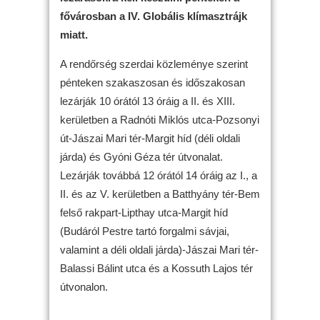
fővárosban a IV. Globális klímasztrájk
miatt.
A rendőrség szerdai közleménye szerint
pénteken szakaszosan és időszakosan
lezárják 10 órától 13 óráig a II. és XIII.
kerületben a Radnóti Miklós utca-Pozsonyi
út-Jászai Mari tér-Margit híd (déli oldali
járda) és Gyóni Géza tér útvonalat.
Lezárják továbbá 12 órától 14 óráig az I., a
II. és az V. kerületben a Batthyány tér-Bem
felső rakpart-Lipthay utca-Margit híd
(Budáról Pestre tartó forgalmi sávjai,
valamint a déli oldali járda)-Jászai Mari tér-
Balassi Bálint utca és a Kossuth Lajos tér
útvonalon.