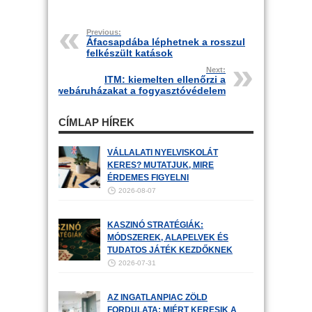
Previous:
Áfacsapdába léphetnek a rosszul
felkészült katások
Next:
ITM: kiemelten ellenőrzi a
webáruházakat a fogyasztóvédelem
CÍMLAP HÍREK
VÁLLALATI NYELVISKOLÁT
KERES? MUTATJUK, MIRE
ÉRDEMES FIGYELNI
2026-08-07
KASZINÓ STRATÉGIÁK:
MÓDSZEREK, ALAPELVEK ÉS
TUDATOS JÁTÉK KEZDŐKNEK
2026-07-31
AZ INGATLANPIAC ZÖLD
FORDULATA: MIÉRT KERESIK A