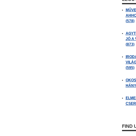
MŰVE
AHHO
(578)
AGYT
JÓ A
(873)
IROD
VILÁ
(595)
OKOS
HÁNY
ELME
CSER
FIND