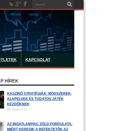
ÖTLETEK
KAPCSOLAT
P HÍREK
KASZINÓ STRATÉGIÁK: MÓDSZEREK,
ALAPELVEK ÉS TUDATOS JÁTÉK
KEZDŐKNEK
2026-07-31
AZ INGATLANPIAC ZÖLD FORDULATA:
MIÉRT KERESIK A BEFEKTETŐK AZ