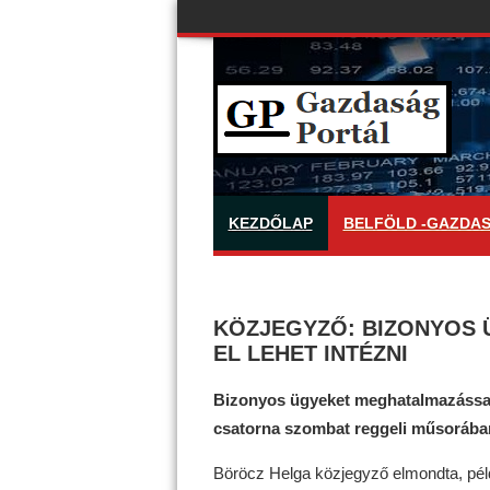
KEZDŐLAP
BELFÖLD -GAZDA
KÖZJEGYZŐ: BIZONYOS 
EL LEHET INTÉZNI
Bizonyos ügyeket meghatalmazással is
csatorna szombat reggeli műsorába
Böröcz Helga közjegyző elmondta, pél