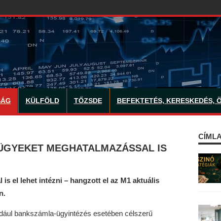
SÁG
KÜLFÖLD
TŐZSDE
BEFEKTETÉS, KERESKEDÉS, 
CÍMLA
ÜGYEKET MEGHATALMAZÁSSAL IS
 el lehet intézni – hangzott el az M1 aktuális
n.
dául bankszámla-ügyintézés esetében célszerű