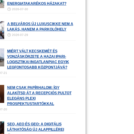
ENERGIATAKARÉKOS HÁZAKAT?
2026-07-30
A BELVÁROS ÚJ LUXUSCIKKE NEM A
LAKÁS, HANEM A PARKOLÓHELY
2026-07-29
MIÉRT VÁLT KECSKEMÉT ÉS
VONZÁSKÖRZETE A HAZAI IPARI-
LOGISZTIKAI INGATLANPIAC EGYIK
LEGFONTOSABB KÖZPONTJÁVÁ?
07-21
NEM CSAK PAPÍRHALOM: ÍGY
ALAKÍTSD ÁT A RECEPCIÓS PULTOT
ELEGÁNS PLEXI
PROSPEKTUSTARTÓKKAL
07-20
SEO, AEO ÉS GEO: A DIGITÁLIS
LÁTHATÓSÁG ÚJ ALAPPILLÉREI