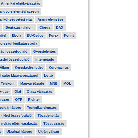
Amerikai elnökválasztás
i gyorsjelentési szezon
i költségvetési vita
Arany elemzése
Beutazási tilalom
Ciprus
DAX
itel
Ebola
EU-Csúcs
Forex
Forint
országi légikatasztrófa
ági összefoglaló
Gyorsjelentés
zsdei összefoglaló
Internetadó
 Állam
Kereskedési ötlet
Koronavírus
i sajtó Magyarországról
Lottó
 Telekom
Magyar tőzsde
MNB
MOL
A-ügy
Olaj
Olasz választás
rszág
OTP
Richter
 polgárháború
Technikai elemzés
- Heti összefoglaló
Tőzsdenyitás
nyitás előtti várakozás
Tőzsdezárás
a
Ukrajnai háború
Ukrán válság