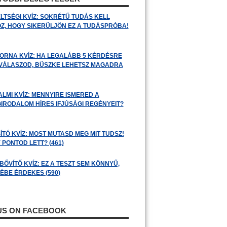
LTSÉGI KVÍZ: SOKRÉTŰ TUDÁS KELL
Z, HOGY SIKERÜLJÖN EZ A TUDÁSPRÓBA!
ORNA KVÍZ: HA LEGALÁBB 5 KÉRDÉSRE
 VÁLASZOD, BÜSZKE LEHETSZ MAGADRA
ALMI KVÍZ: MENNYIRE ISMERED A
GIRODALOM HÍRES IFJÚSÁGI REGÉNYEIT?
ÍTÓ KVÍZ: MOST MUTASD MEG MIT TUDSZ!
 PONTOD LETT? (461)
BŐVÍTŐ KVÍZ: EZ A TESZT SEM KÖNNYŰ,
ÉBE ÉRDEKES (590)
 US ON FACEBOOK