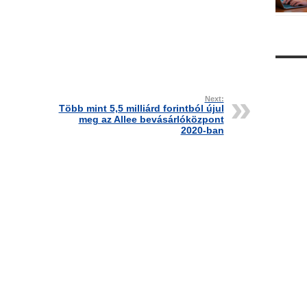
Next:
Több mint 5,5 milliárd forintból újul
meg az Allee bevásárlóközpont
2020-ban