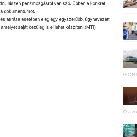
adni, hiszen pénzmozgásról van szó. Ebben a konkrét
ni a dokumentumot.
s átírása esetében elég egy egyszerűbb, úgynevezett
melyet saját kezűleg is el lehet készíteni.(MTI)
2026-
2026-