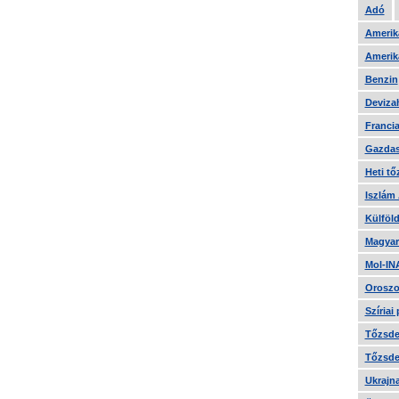
Adó
Amerika
Amerika
Benzin
Devizah
Francia
Gazdas
Heti tő
Iszlám
Külföld
Magyar
Mol-IN
Oroszo
Szíriai
Tőzsde 
Tőzsde 
Ukrajn