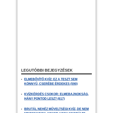
LEGUTÓBBI BEJEGYZÉSEK
ELMEBŐVÍTŐ KVÍZ: EZ A TESZT SEM
KÖNNYŰ, CSERÉBE ÉRDEKES (590)
KVÍZKÉRDÉS CSOKOR: ELMEBAJNOKSÁG,
HÁNY PONTOD LESZ? (617)
BRUTÁL NEHÉZ MŰVELTSÉGI KVÍZ, DE NEM