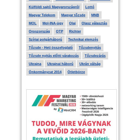
Külföldi sajtó Magyarországról
Lottó
Magyar Telekom
Magyar tőzsde
MNB
MOL
Mol-INA-ügy
Olaj
Olasz választás
Oroszország
OTP
Richter
Szíriai polgárháború
Technikai elemzés
Tőzsde - Heti összefoglaló
Tőzsdenyitás
Tőzsde nyitás előtti várakozás
Tőzsdezárás
Ukrajna
Ukrajnai háború
Ukrán válság
Önkormányzat 2014
Ötletbörze