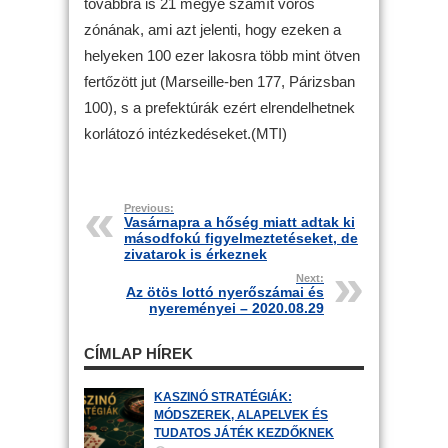
továbbra is 21 megye számít vörös
zónának, ami azt jelenti, hogy ezeken a
helyeken 100 ezer lakosra több mint ötven
fertőzött jut (Marseille-ben 177, Párizsban
100), s a prefektúrák ezért elrendelhetnek
korlátozó intézkedéseket.(MTI)
Previous:
Vasárnapra a hőség miatt adtak ki
másodfokú figyelmeztetéseket, de
zivatarok is érkeznek
Next:
Az ötös lottó nyerőszámai és
nyereményei – 2020.08.29
CÍMLAP HÍREK
KASZINÓ STRATÉGIÁK:
MÓDSZEREK, ALAPELVEK ÉS
TUDATOS JÁTÉK KEZDŐKNEK