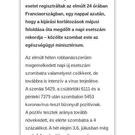
esetet regisztráltak az elmúlt 24 órában
Franciaországban, egy nappal azután,
hogy a kijárási korlátozások májusi
feloldása óta megdőlt a napi esetszám
rekordja – közölte szombat este az
egészségügyi minisztérium.
Az elmúlt héten robbanásszerűen
megemelkedett napi új esetszám
szombatra valamelyest csökkent, de
továbbra is intenzív a vírus terjedése.
A szerdai 5429, a csütörtöki 6111 és a
pénteki 7379 után szombaton 5453
koronavírus-teszt bizonyult pozitívnak.
A pozitív tesztek aránya tovább
növekedett, és elérte szombatra a 4
százalékot. A hét elején 3,6, júliusban még