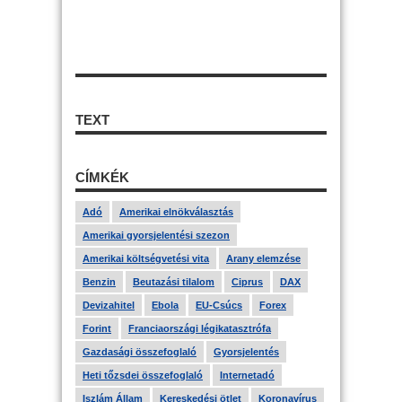
TEXT
CÍMKÉK
Adó
Amerikai elnökválasztás
Amerikai gyorsjelentési szezon
Amerikai költségvetési vita
Arany elemzése
Benzin
Beutazási tilalom
Ciprus
DAX
Devizahitel
Ebola
EU-Csúcs
Forex
Forint
Franciaországi légikatasztrófa
Gazdasági összefoglaló
Gyorsjelentés
Heti tőzsdei összefoglaló
Internetadó
Iszlám Állam
Kereskedési ötlet
Koronavírus