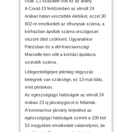
csak 1,1 százalék volt ez az arány.
A Covid-19 fertőzésben az elmúlt 24
órában hatan vesztették életüket, ezzel 30
602-re emelkedett az elhunytak száma, a
kórházban ápoltak száma országosan
viszont öttel csökkent. Ugyanakkor
Párizsban és a dél-franciaországi
Marseille-ben nőtt a kórházi ápolásra
szorulók száma.
Lélegeztetőgépre jelenleg négyszáz
betegnek van szüksége, ez 13-mal több,
mint pénteken.
Az egészségügyi hatóságok az elmúlt 24
órában 23 új járványgócot is feltártak.
A koronavírus-járvány terjedése az
egészségügyi hatóságok szerint a 100-ból
53 megyében emelkedett valamelyest, de