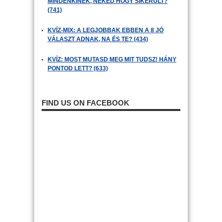
MINDENKINEK, NEKED HOGY SIKERÜLT?
(741)
KVÍZ-MIX: A LEGJOBBAK EBBEN A 8 JÓ
VÁLASZT ADNAK, NA ÉS TE? (434)
KVÍZ: MOST MUTASD MEG MIT TUDSZ! HÁNY
PONTOD LETT? (633)
FIND US ON FACEBOOK