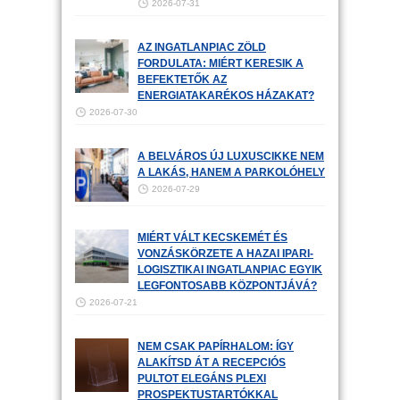
2026-07-31
AZ INGATLANPIAC ZÖLD
FORDULATA: MIÉRT KERESIK A
BEFEKTETŐK AZ
ENERGIATAKARÉKOS HÁZAKAT?
2026-07-30
A BELVÁROS ÚJ LUXUSCIKKE NEM
A LAKÁS, HANEM A PARKOLÓHELY
2026-07-29
MIÉRT VÁLT KECSKEMÉT ÉS
VONZÁSKÖRZETE A HAZAI IPARI-
LOGISZTIKAI INGATLANPIAC EGYIK
LEGFONTOSABB KÖZPONTJÁVÁ?
2026-07-21
NEM CSAK PAPÍRHALOM: ÍGY
ALAKÍTSD ÁT A RECEPCIÓS
PULTOT ELEGÁNS PLEXI
PROSPEKTUSTARTÓKKAL