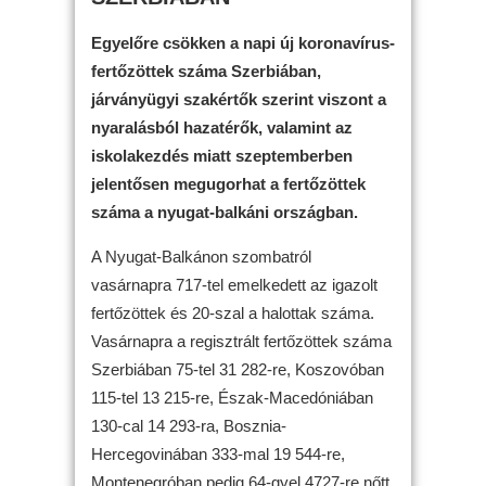
Egyelőre csökken a napi új koronavírus-
fertőzöttek száma Szerbiában,
járványügyi szakértők szerint viszont a
nyaralásból hazatérők, valamint az
iskolakezdés miatt szeptemberben
jelentősen megugorhat a fertőzöttek
száma a nyugat-balkáni országban.
A Nyugat-Balkánon szombatról
vasárnapra 717-tel emelkedett az igazolt
fertőzöttek és 20-szal a halottak száma.
Vasárnapra a regisztrált fertőzöttek száma
Szerbiában 75-tel 31 282-re, Koszovóban
115-tel 13 215-re, Észak-Macedóniában
130-cal 14 293-ra, Bosznia-
Hercegovinában 333-mal 19 544-re,
Montenegróban pedig 64-gyel 4727-re nőtt.