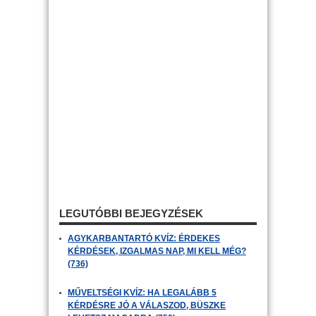
LEGUTÓBBI BEJEGYZÉSEK
AGYKARBANTARTÓ KVÍZ: ÉRDEKES
KÉRDÉSEK, IZGALMAS NAP, MI KELL MÉG?
(736)
MŰVELTSÉGI KVÍZ: HA LEGALÁBB 5
KÉRDÉSRE JÓ A VÁLASZOD, BÜSZKE