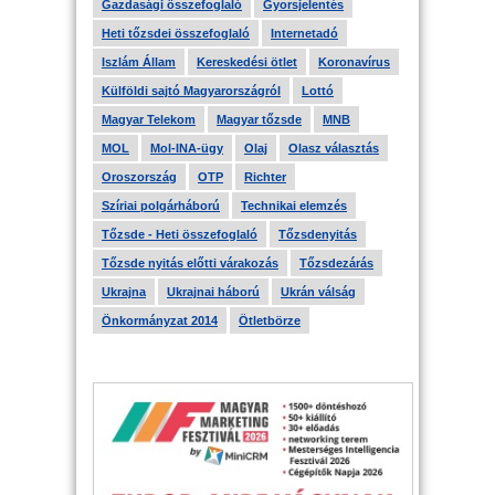
Gazdasági összefoglaló
Gyorsjelentés
Heti tőzsdei összefoglaló
Internetadó
Iszlám Állam
Kereskedési ötlet
Koronavírus
Külföldi sajtó Magyarországról
Lottó
Magyar Telekom
Magyar tőzsde
MNB
MOL
Mol-INA-ügy
Olaj
Olasz választás
Oroszország
OTP
Richter
Szíriai polgárháború
Technikai elemzés
Tőzsde - Heti összefoglaló
Tőzsdenyitás
Tőzsde nyitás előtti várakozás
Tőzsdezárás
Ukrajna
Ukrajnai háború
Ukrán válság
Önkormányzat 2014
Ötletbörze