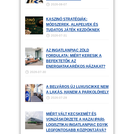
2026-08-07
KASZINÓ STRATÉGIÁK:
MÓDSZEREK, ALAPELVEK ÉS
TUDATOS JÁTÉK KEZDŐKNEK
2026-07-31
AZ INGATLANPIAC ZÖLD
FORDULATA: MIÉRT KERESIK A
BEFEKTETŐK AZ
ENERGIATAKARÉKOS HÁZAKAT?
2026-07-30
A BELVÁROS ÚJ LUXUSCIKKE NEM
A LAKÁS, HANEM A PARKOLÓHELY
2026-07-29
MIÉRT VÁLT KECSKEMÉT ÉS
VONZÁSKÖRZETE A HAZAI IPARI-
LOGISZTIKAI INGATLANPIAC EGYIK
LEGFONTOSABB KÖZPONTJÁVÁ?