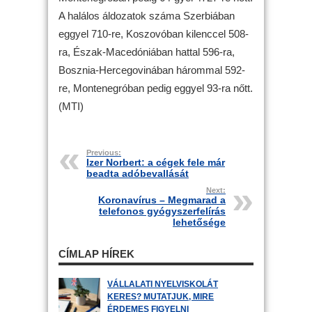
A halálos áldozatok száma Szerbiában
eggyel 710-re, Koszovóban kilenccel 508-
ra, Észak-Macedóniában hattal 596-ra,
Bosznia-Hercegovinában hárommal 592-
re, Montenegróban pedig eggyel 93-ra nőtt.
(MTI)
Previous:
Izer Norbert: a cégek fele már
beadta adóbevallását
Next:
Koronavírus – Megmarad a
telefonos gyógyszerfelírás
lehetősége
CÍMLAP HÍREK
VÁLLALATI NYELVISKOLÁT
KERES? MUTATJUK, MIRE
ÉRDEMES FIGYELNI