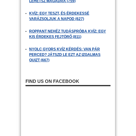
LEHETSZ MAGADRA (759)
KVÍZ: EGY TESZT, ÉS ÉRDEKESSÉ
VARÁZSOLJUK A NAPOD (627)
ROPPANT NEHÉZ TUDÁSPRÓBA KVÍZ: EGY
KIS ÉRDEKES FEJTÖRŐ (811)
NYOLC GYORS KVÍZ KÉRDÉS: VAN PÁR
PERCED? JÁTSZD LE EZT AZ IZGALMAS
QUIZT (667)
FIND US ON FACEBOOK