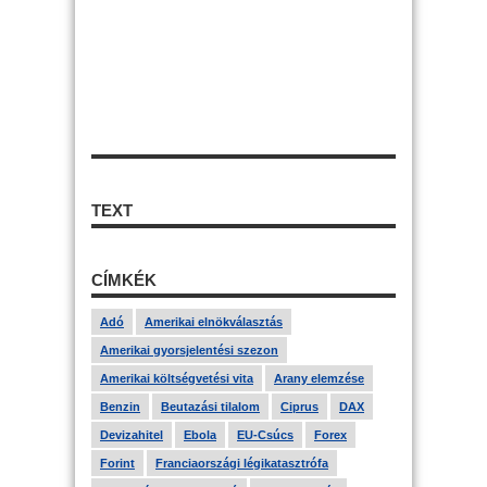
TEXT
CÍMKÉK
Adó
Amerikai elnökválasztás
Amerikai gyorsjelentési szezon
Amerikai költségvetési vita
Arany elemzése
Benzin
Beutazási tilalom
Ciprus
DAX
Devizahitel
Ebola
EU-Csúcs
Forex
Forint
Franciaországi légikatasztrófa