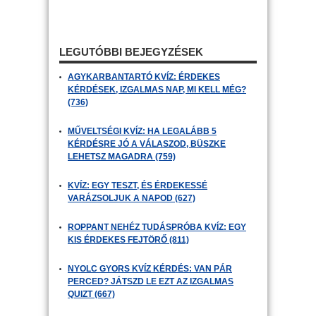
LEGUTÓBBI BEJEGYZÉSEK
AGYKARBANTARTÓ KVÍZ: ÉRDEKES
KÉRDÉSEK, IZGALMAS NAP, MI KELL MÉG?
(736)
MŰVELTSÉGI KVÍZ: HA LEGALÁBB 5
KÉRDÉSRE JÓ A VÁLASZOD, BÜSZKE
LEHETSZ MAGADRA (759)
KVÍZ: EGY TESZT, ÉS ÉRDEKESSÉ
VARÁZSOLJUK A NAPOD (627)
ROPPANT NEHÉZ TUDÁSPRÓBA KVÍZ: EGY
KIS ÉRDEKES FEJTÖRŐ (811)
NYOLC GYORS KVÍZ KÉRDÉS: VAN PÁR
PERCED? JÁTSZD LE EZT AZ IZGALMAS
QUIZT (667)