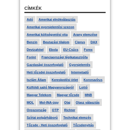
CÍMKÉK
Adó
Amerikai elnökválasztás
Amerikai gyorsjelentési szezon
Amerikai költségvetési vita
Arany elemzése
Benzin
Beutazási tilalom
Ciprus
DAX
Devizahitel
Ebola
EU-Csúcs
Forex
Forint
Franciaországi légikatasztrófa
Gazdasági összefoglaló
Gyorsjelentés
Heti tőzsdei összefoglaló
Internetadó
Iszlám Állam
Kereskedési ötlet
Koronavírus
Külföldi sajtó Magyarországról
Lottó
Magyar Telekom
Magyar tőzsde
MNB
MOL
Mol-INA-ügy
Olaj
Olasz választás
Oroszország
OTP
Richter
Szíriai polgárháború
Technikai elemzés
Tőzsde - Heti összefoglaló
Tőzsdenyitás