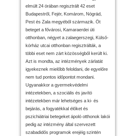
elmúlt 24 órában regisztrált 42 eset
Budapestről, Fejér, Komárom, Nógrád,
Pest és Zala megyéből származik. Öt
beteget a fővárosi, Kamaraerdei úti
otthonban, négyet a zalaegerszegi, Külső-
kórház utcai otthonban regisztrálták, a
többi eset nem zárt közösségből került ki.
Azt is mondta, az intézmények zárlatát
igyekeznek mielőbb feloldani, de egyelőre
nem tud pontos időpontot mondani.
Ugyanakkor a gyermekvédelmi
intézetekben, a szociális és javító
intézetekben már lehetséges a ki- és
bejárás, a fogyatékkal élőket és
pszichiátriai betegeket ápoló otthonok lakói
pedig az intézmény által szervezett
szabadidős programok erejéig szintén