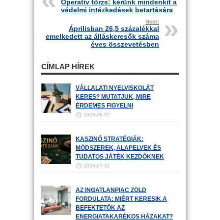
Operatív törzs: kérünk mindenkit a
védelmi intézkedések betartására
Next:
Áprilisban 26,5 százalékkal
emelkedett az álláskeresők száma
éves összevetésben
CÍMLAP HÍREK
VÁLLALATI NYELVISKOLÁT
KERES? MUTATJUK, MIRE
ÉRDEMES FIGYELNI
2026-08-07
KASZINÓ STRATÉGIÁK:
MÓDSZEREK, ALAPELVEK ÉS
TUDATOS JÁTÉK KEZDŐKNEK
2026-07-31
AZ INGATLANPIAC ZÖLD
FORDULATA: MIÉRT KERESIK A
BEFEKTETŐK AZ
ENERGIATAKARÉKOS HÁZAKAT?