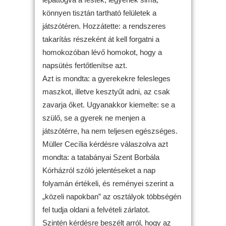
könnyen tisztán tartható felületek a
játszótéren. Hozzátette: a rendszeres
takarítás részeként át kell forgatni a
homokozóban lévő homokot, hogy a
napsütés fertőtlenítse azt.
Azt is mondta: a gyerekekre felesleges
maszkot, illetve kesztyűt adni, az csak
zavarja őket. Ugyanakkor kiemelte: se a
szülő, se a gyerek ne menjen a
játszótérre, ha nem teljesen egészséges.
Müller Cecília kérdésre válaszolva azt
mondta: a tatabányai Szent Borbála
Kórházról szóló jelentéseket a nap
folyamán értékeli, és reményei szerint a
„közeli napokban” az osztályok többségén
fel tudja oldani a felvételi zárlatot.
Szintén kérdésre beszélt arról, hogy az