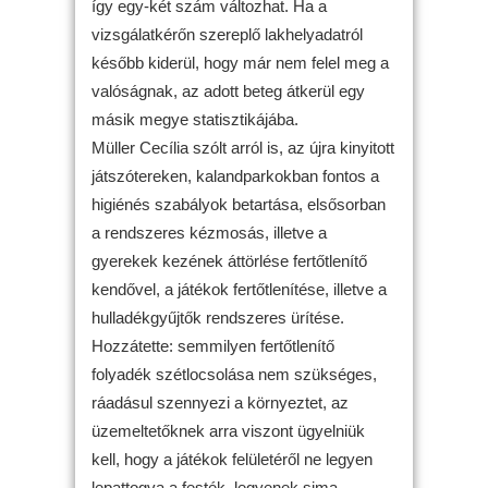
így egy-két szám változhat. Ha a
vizsgálatkérőn szereplő lakhelyadatról
később kiderül, hogy már nem felel meg a
valóságnak, az adott beteg átkerül egy
másik megye statisztikájába.
Müller Cecília szólt arról is, az újra kinyitott
játszótereken, kalandparkokban fontos a
higiénés szabályok betartása, elsősorban
a rendszeres kézmosás, illetve a
gyerekek kezének áttörlése fertőtlenítő
kendővel, a játékok fertőtlenítése, illetve a
hulladékgyűjtők rendszeres ürítése.
Hozzátette: semmilyen fertőtlenítő
folyadék szétlocsolása nem szükséges,
ráadásul szennyezi a környeztet, az
üzemeltetőknek arra viszont ügyelniük
kell, hogy a játékok felületéről ne legyen
lepattogva a festék, legyenek sima,