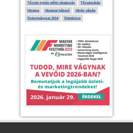
Tőzsde nyitás előtti várakozás
Tőzsdezárás
Ukrajna
Ukrajnai háború
Ukrán válság
Önkormányzat 2014
Ötletbörze