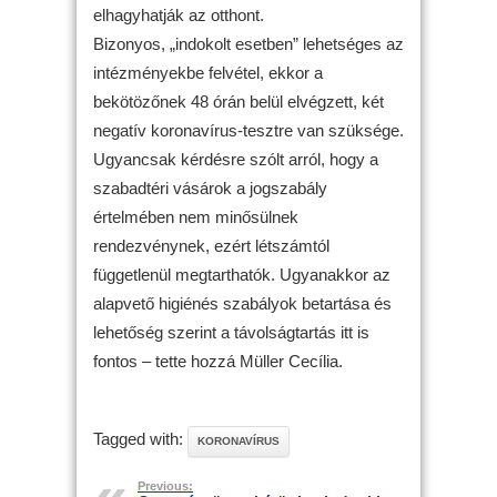
elhagyhatják az otthont.
Bizonyos, „indokolt esetben” lehetséges az
intézményekbe felvétel, ekkor a
bekötözőnek 48 órán belül elvégzett, két
negatív koronavírus-tesztre van szüksége.
Ugyancsak kérdésre szólt arról, hogy a
szabadtéri vásárok a jogszabály
értelmében nem minősülnek
rendezvénynek, ezért létszámtól
függetlenül megtarthatók. Ugyanakkor az
alapvető higiénés szabályok betartása és
lehetőség szerint a távolságtartás itt is
fontos – tette hozzá Müller Cecília.
Tagged with:
KORONAVÍRUS
Previous: