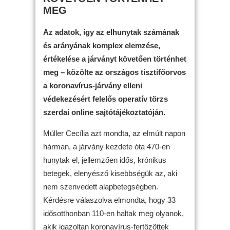
MEG
Az adatok, így az elhunytak számának
és arányának komplex elemzése,
értékelése a járványt követően történhet
meg – közölte az országos tisztifőorvos
a koronavírus-járvány elleni
védekezésért felelős operatív törzs
szerdai online sajtótájékoztatóján.
Müller Cecília azt mondta, az elmúlt napon
hárman, a járvány kezdete óta 470-en
hunytak el, jellemzően idős, krónikus
betegek, elenyésző kisebbségük az, aki
nem szenvedett alapbetegségben.
Kérdésre válaszolva elmondta, hogy 33
idősotthonban 110-en haltak meg olyanok,
akik igazoltan koronavírus-fertőzöttek