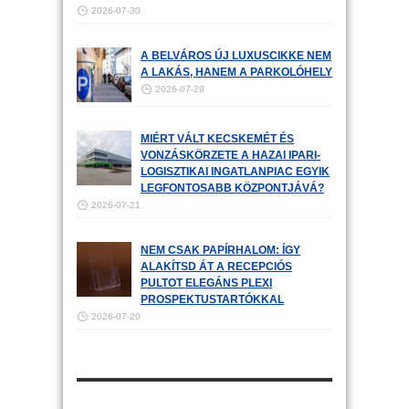
2026-07-30
A BELVÁROS ÚJ LUXUSCIKKE NEM
A LAKÁS, HANEM A PARKOLÓHELY
2026-07-29
MIÉRT VÁLT KECSKEMÉT ÉS
VONZÁSKÖRZETE A HAZAI IPARI-
LOGISZTIKAI INGATLANPIAC EGYIK
LEGFONTOSABB KÖZPONTJÁVÁ?
2026-07-21
NEM CSAK PAPÍRHALOM: ÍGY
ALAKÍTSD ÁT A RECEPCIÓS
PULTOT ELEGÁNS PLEXI
PROSPEKTUSTARTÓKKAL
2026-07-20