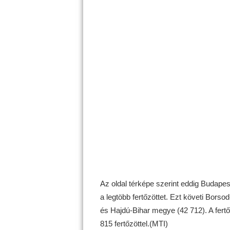
Az oldal térképe szerint eddig Budape
a legtöbb fertőzöttet. Ezt követi Bor
és Hajdú-Bihar megye (42 712). A fert
815 fertőzöttel.(MTI)