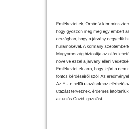
Emlékeztettek, Orbán Viktor minisztere
hogy győzzön meg még egy embert az ol
országban, hogy a járvány negyedik hu
hullámokéval. A kormány szeptembertől 
Magyarország biztosítja az oltás lehe
növelve ezzel a járvány elleni védettség
Emlékeztettek arra, hogy lejárt a nemzet
fontos kérdéseiről szól. Az eredmény
Az EU-n belüli utazásokhoz elérhető az 
utazást terveznek, érdemes letölteniük
az uniós Covid-igazolást.