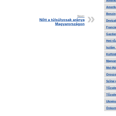
Amerika
Amerika
Benzin
Next:
Nőtt a túlsúlyosak aránya
Devizah
Magyarországon
Francia
Gazdas
Heti tő
Iszlám
Külföld
Magyar
Mol-IN
Oroszo
Szíriai
Tőzsde 
Tőzsde 
Ukrajn
Önkorm