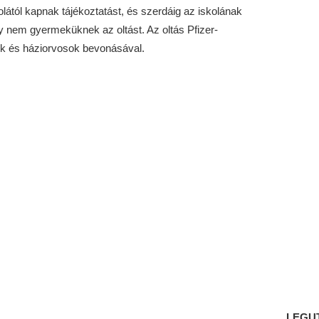
lától kapnak tájékoztatást, és szerdáig az iskolának
gy nem gyermeküknek az oltást. Az oltás Pfizer-
sok és háziorvosok bevonásával.
LEGU