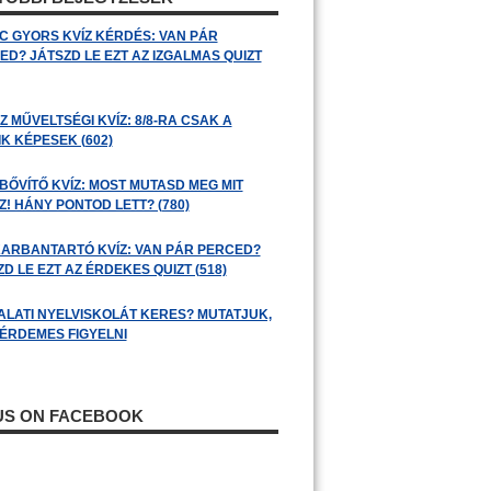
C GYORS KVÍZ KÉRDÉS: VAN PÁR
ED? JÁTSZD LE EZT AZ IZGALMAS QUIZT
 MŰVELTSÉGI KVÍZ: 8/8-RA CSAK A
K KÉPESEK (602)
BŐVÍTŐ KVÍZ: MOST MUTASD MEG MIT
! HÁNY PONTOD LETT? (780)
ARBANTARTÓ KVÍZ: VAN PÁR PERCED?
D LE EZT AZ ÉRDEKES QUIZT (518)
ALATI NYELVISKOLÁT KERES? MUTATJUK,
 ÉRDEMES FIGYELNI
 US ON FACEBOOK