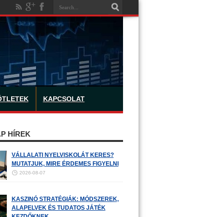
ÖTLETEK
KAPCSOLAT
P HÍREK
VÁLLALATI NYELVISKOLÁT KERES?
MUTATJUK, MIRE ÉRDEMES FIGYELNI
2026-08-07
KASZINÓ STRATÉGIÁK: MÓDSZEREK,
ALAPELVEK ÉS TUDATOS JÁTÉK
KEZDŐKNEK