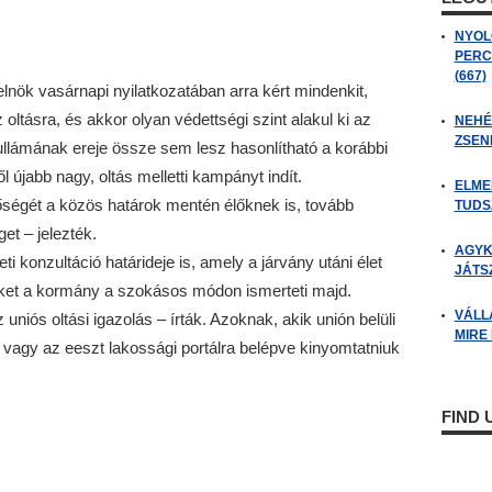
NYOL
PERC
(667)
lnök vasárnapi nyilatkozatában arra kért mindenkit,
tásra, és akkor olyan védettségi szint alakul ki az
NEHÉZ
ZSENI
llámának ereje össze sem lesz hasonlítható a korábbi
újabb nagy, oltás melletti kampányt indít.
ELME
tőségét a közös határok mentén élőknek is, tovább
TUDSZ
et – jelezték.
AGYK
i konzultáció határideje is, amely a járvány utáni élet
JÁTSZ
eket a kormány a szokásos módon ismerteti majd.
VÁLL
uniós oltási igazolás – írták. Azoknak, akik unión belüli
MIRE
 vagy az eeszt lakossági portálra belépve kinyomtatniuk
FIND