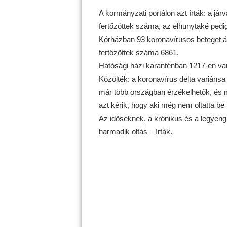
A kormányzati portálon azt írták: a jár
fertőzöttek száma, az elhunytaké pedi
Kórházban 93 koronavírusos beteget áp
fertőzöttek száma 6861.
Hatósági házi karanténban 1217-en va
Közölték: a koronavírus delta variánsa
már több országban érzékelhetők, és m
azt kérik, hogy aki még nem oltatta b
Az időseknek, a krónikus és a legyeng
harmadik oltás – írták.