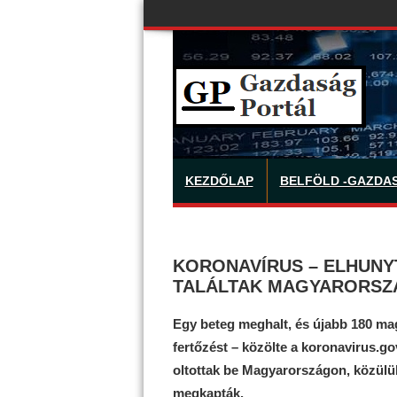
KEZDŐLAP
BELFÖLD -GAZDA
KORONAVÍRUS – ELHUNYT
TALÁLTAK MAGYARORS
Egy beteg meghalt, és újabb 180 mag
fertőzést – közölte a koronavirus.g
oltottak be Magyarországon, közülük
megkapták.