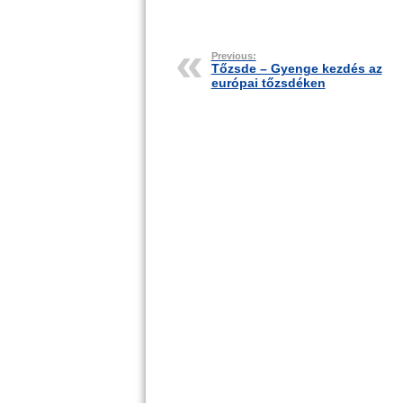
Previous:
Tőzsde – Gyenge kezdés az
európai tőzsdéken