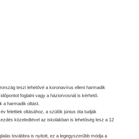
rszág teszi lehetővé a koronavírus elleni harmadik
időpontot foglalni vagy a háziorvosnál is kérhető.
k a harmadik oltást.
v felettiek oltásához, a szülők június óta tudják
kezdés közeledtével az iskolákban is lehetőség lesz a 12
glalás továbbra is nyitott, ez a legegyszerűbb módja a