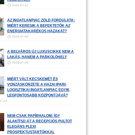
2026-07-31
AZ INGATLANPIAC ZÖLD FORDULATA:
MIÉRT KERESIK A BEFEKTETŐK AZ
ENERGIATAKARÉKOS HÁZAKAT?
2026-07-30
A BELVÁROS ÚJ LUXUSCIKKE NEM A
LAKÁS, HANEM A PARKOLÓHELY
2026-07-29
MIÉRT VÁLT KECSKEMÉT ÉS
VONZÁSKÖRZETE A HAZAI IPARI-
LOGISZTIKAI INGATLANPIAC EGYIK
LEGFONTOSABB KÖZPONTJÁVÁ?
07-21
NEM CSAK PAPÍRHALOM: ÍGY
ALAKÍTSD ÁT A RECEPCIÓS PULTOT
ELEGÁNS PLEXI
PROSPEKTUSTARTÓKKAL