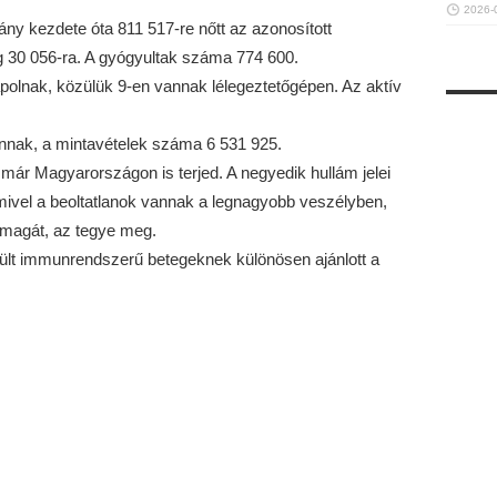
2026-
vány kezdete óta 811 517-re nőtt az azonosított
g 30 056-ra. A gyógyultak száma 774 600.
olnak, közülük 9-en vannak lélegeztetőgépen. Az aktív
nnak, a mintavételek száma 6 531 925.
 már Magyarországon is terjed. A negyedik hullám jelei
ivel a beoltatlanok vannak a legnagyobb veszélyben,
e magát, az tegye meg.
ült immunrendszerű betegeknek különösen ajánlott a