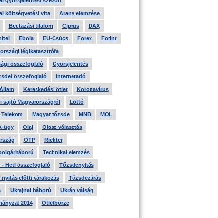
i gyorsjelentési szezon
i költségvetési vita
Arany elemzése
Beutazási tilalom
Ciprus
DAX
itel
Ebola
EU-Csúcs
Forex
Forint
országi légikatasztrófa
ági összefoglaló
Gyorsjelentés
zsdei összefoglaló
Internetadó
 Állam
Kereskedési ötlet
Koronavírus
i sajtó Magyarországról
Lottó
 Telekom
Magyar tőzsde
MNB
MOL
A-ügy
Olaj
Olasz választás
rszág
OTP
Richter
 polgárháború
Technikai elemzés
- Heti összefoglaló
Tőzsdenyitás
nyitás előtti várakozás
Tőzsdezárás
a
Ukrajnai háború
Ukrán válság
ányzat 2014
Ötletbörze