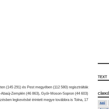
TEXT
sten (145 291) és Pest megyében (112 580) regisztrálták
sod-Abaúj-Zemplén (46 863), Győr-Moson-Sopron (44 603)
CÍMK
őzésben legkevésbé érintett megye továbbra is Tolna, 17
Adó