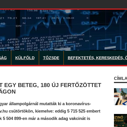
SÁG
KÜLFÖLD
TŐZSDE
BEFEKTETÉS, KERESKEDÉS, 
CÍMLA
 EGY BETEG, 180 ÚJ FERTŐZÖTTET
ZÁGON
yar állampolgárnál mutatták ki a koronavírus-
ov.hu csütörtökön, kiemelve: eddig 5 715 525 embert
 5 504 899-en már a második adag vakcinát is