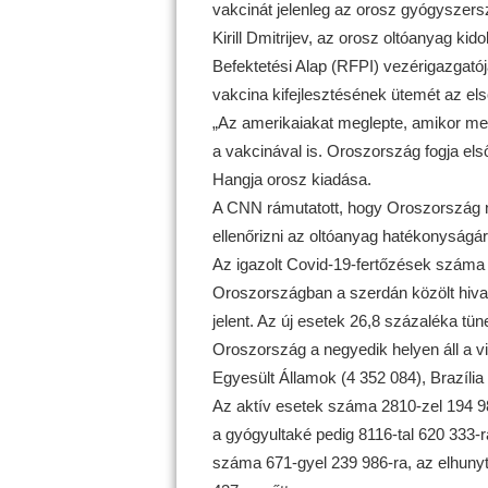
vakcinát jelenleg az orosz gyógyszers
Kirill Dmitrijev, az orosz oltóanyag ki
Befektetési Alap (RFPI) vezérigazgatój
vakcina kifejlesztésének ütemét az els
„Az amerikaiakat meglepte, amikor megh
a vakcinával is. Oroszország fogja els
Hangja orosz kiadása.
A CNN rámutatott, hogy Oroszország ne
ellenőrizni az oltóanyag hatékonyságár
Az igazolt Covid-19-fertőzések száma 5
Oroszországban a szerdán közölt hivat
jelent. Az új esetek 26,8 százaléka tü
Oroszország a negyedik helyen áll a vi
Egyesült Államok (4 352 084), Brazília 
Az aktív esetek száma 2810-zel 194 9
a gyógyultaké pedig 8116-tal 620 333-r
száma 671-gyel 239 986-ra, az elhunyt