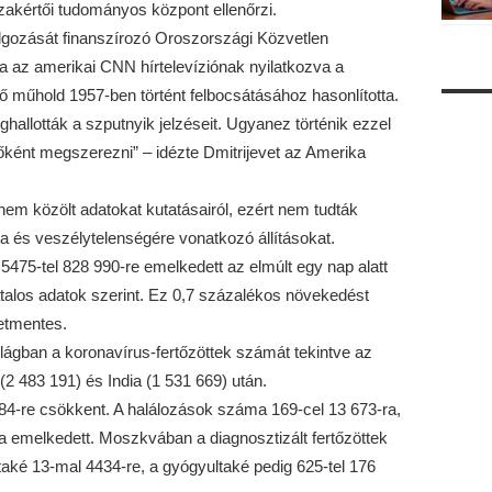
zakértői tudományos központ ellenőrzi.
dolgozását finanszírozó Oroszországi Közvetlen
a az amerikai CNN hírtelevíziónak nyilatkozva a
ő műhold 1957-ben történt felbocsátásához hasonlította.
allották a szputnyik jelzéseit. Ugyanez történik ezzel
őként megszerezni” – idézte Dmitrijevet az Amerika
m közölt adatokat kutatásairól, ezért nem tudták
a és veszélytelenségére vonatkozó állításokat.
475-tel 828 990-re emelkedett az elmúlt egy nap alatt
alos adatok szerint. Ez 0,7 százalékos növekedést
netmentes.
lágban a koronavírus-fertőzöttek számát tekintve az
(2 483 191) és India (1 531 669) után.
84-re csökkent. A halálozások száma 169-cel 13 673-ra,
a emelkedett. Moszkvában a diagnosztizált fertőzöttek
aké 13-mal 4434-re, a gyógyultaké pedig 625-tel 176