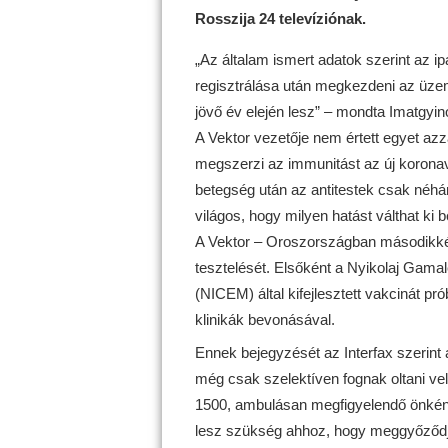
Rosszija 24 televíziónak.
„Az általam ismert adatok szerint az 
regisztrálása után megkezdeni az üze
jövő év elején lesz” – mondta Imatgyin
A Vektor vezetője nem értett egyet azz
megszerzi az immunitást az új korona
betegség után az antitestek csak néh
világos, hogy milyen hatást válthat ki
A Vektor – Oroszországban másodikkén
tesztelését. Elsőként a Nyikolaj Gamal
(NICEM) által kifejlesztett vakcinát pr
klinikák bevonásával.
Ennek bejegyzését az Interfax szerint 
még csak szelektíven fognak oltani ve
1500, ambulásan megfigyelendő önkénte
lesz szükség ahhoz, hogy meggyőződjen