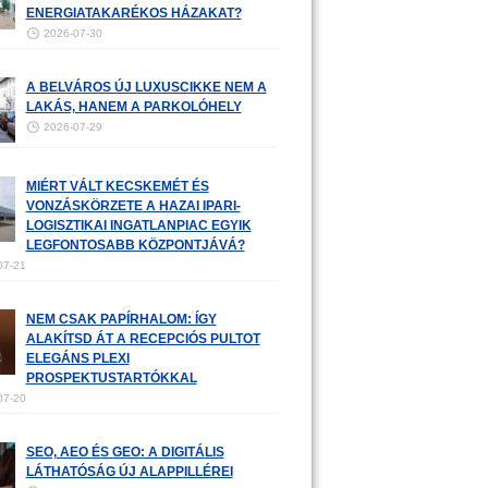
ENERGIATAKARÉKOS HÁZAKAT?
2026-07-30
A BELVÁROS ÚJ LUXUSCIKKE NEM A
LAKÁS, HANEM A PARKOLÓHELY
2026-07-29
MIÉRT VÁLT KECSKEMÉT ÉS
VONZÁSKÖRZETE A HAZAI IPARI-
LOGISZTIKAI INGATLANPIAC EGYIK
LEGFONTOSABB KÖZPONTJÁVÁ?
07-21
NEM CSAK PAPÍRHALOM: ÍGY
ALAKÍTSD ÁT A RECEPCIÓS PULTOT
ELEGÁNS PLEXI
PROSPEKTUSTARTÓKKAL
07-20
SEO, AEO ÉS GEO: A DIGITÁLIS
LÁTHATÓSÁG ÚJ ALAPPILLÉREI