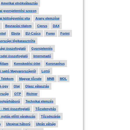
Amerikai elnökválasztás
i gyorsjelentési szezon
i költségvetési vita
Arany elemzése
Beutazási tilalom
Ciprus
DAX
itel
Ebola
EU-Csúcs
Forex
Forint
országi légikatasztrófa
ági összefoglaló
Gyorsjelentés
zsdei összefoglaló
Internetadó
 Állam
Kereskedési ötlet
Koronavírus
i sajtó Magyarországról
Lottó
 Telekom
Magyar tőzsde
MNB
MOL
A-ügy
Olaj
Olasz választás
rszág
OTP
Richter
 polgárháború
Technikai elemzés
- Heti összefoglaló
Tőzsdenyitás
nyitás előtti várakozás
Tőzsdezárás
a
Ukrajnai háború
Ukrán válság