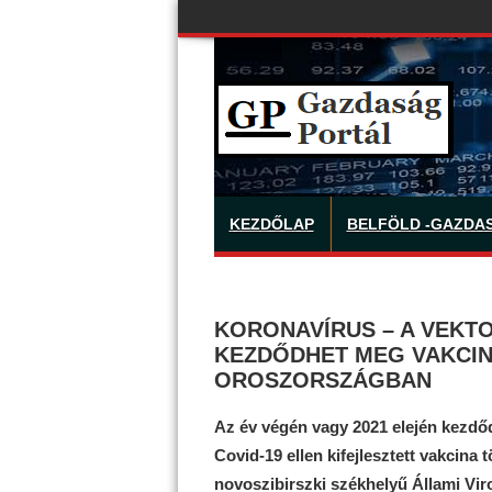
KEZDŐLAP
BELFÖLD -GAZDA
KORONAVÍRUS – A VEKTO
KEZDŐDHET MEG VAKCI
OROSZORSZÁGBAN
Az év végén vagy 2021 elején kezdőd
Covid-19 ellen kifejlesztett vakcina 
novoszibirszki székhelyű Állami Viro