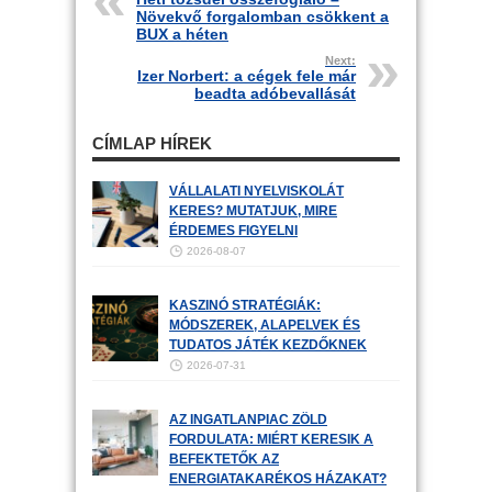
Növekvő forgalomban csökkent a
BUX a héten
Next:
Izer Norbert: a cégek fele már
beadta adóbevallását
CÍMLAP HÍREK
VÁLLALATI NYELVISKOLÁT
KERES? MUTATJUK, MIRE
ÉRDEMES FIGYELNI
2026-08-07
KASZINÓ STRATÉGIÁK:
MÓDSZEREK, ALAPELVEK ÉS
TUDATOS JÁTÉK KEZDŐKNEK
2026-07-31
AZ INGATLANPIAC ZÖLD
FORDULATA: MIÉRT KERESIK A
BEFEKTETŐK AZ
ENERGIATAKARÉKOS HÁZAKAT?