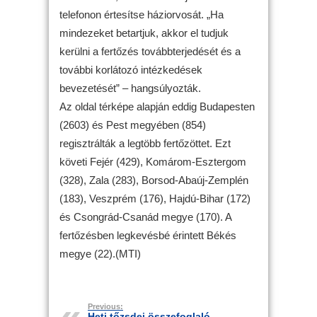
telefonon értesítse háziorvosát. „Ha
mindezeket betartjuk, akkor el tudjuk
kerülni a fertőzés továbbterjedését és a
további korlátozó intézkedések
bevezetését” – hangsúlyozták.
Az oldal térképe alapján eddig Budapesten
(2603) és Pest megyében (854)
regisztrálták a legtöbb fertőzöttet. Ezt
követi Fejér (429), Komárom-Esztergom
(328), Zala (283), Borsod-Abaúj-Zemplén
(183), Veszprém (176), Hajdú-Bihar (172)
és Csongrád-Csanád megye (170). A
fertőzésben legkevésbé érintett Békés
megye (22).(MTI)
Previous:
Heti tőzsdei összefoglaló –