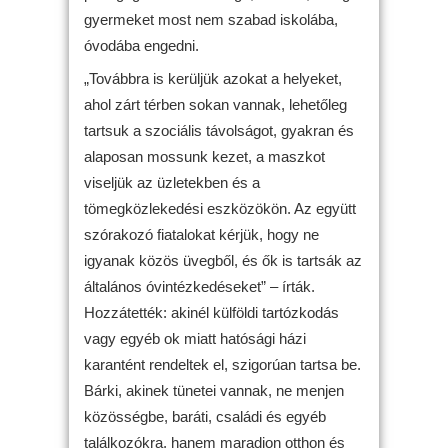
gyermeket most nem szabad iskolába,
óvodába engedni.
„Továbbra is kerüljük azokat a helyeket,
ahol zárt térben sokan vannak, lehetőleg
tartsuk a szociális távolságot, gyakran és
alaposan mossunk kezet, a maszkot
viseljük az üzletekben és a
tömegközlekedési eszközökön. Az együtt
szórakozó fiatalokat kérjük, hogy ne
igyanak közös üvegből, és ők is tartsák az
általános óvintézkedéseket” – írták.
Hozzátették: akinél külföldi tartózkodás
vagy egyéb ok miatt hatósági házi
karantént rendeltek el, szigorúan tartsa be.
Bárki, akinek tünetei vannak, ne menjen
közösségbe, baráti, családi és egyéb
találkozókra, hanem maradjon otthon és