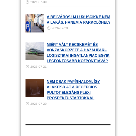
2026-07-30
A BELVÁROS ÚJ LUXUSCIKKE NEM
A LAKÁS, HANEM A PARKOLÓHELY
2026-07-29
MIÉRT VÁLT KECSKEMÉT ÉS
VONZÁSKÖRZETE A HAZAI IPARI-
LOGISZTIKAI INGATLANPIAC EGYIK
LEGFONTOSABB KÖZPONTJÁVÁ?
2026-07-21
NEM CSAK PAPÍRHALOM: ÍGY
ALAKÍTSD ÁT A RECEPCIÓS
PULTOT ELEGÁNS PLEXI
PROSPEKTUSTARTÓKKAL
2026-07-20