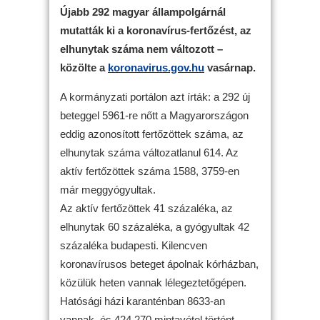
Újabb 292 magyar állampolgárnál
mutatták ki a koronavírus-fertőzést, az
elhunytak száma nem változott –
közölte a
koronavirus.gov.hu
vasárnap.
A kormányzati portálon azt írták: a 292 új
beteggel 5961-re nőtt a Magyarországon
eddig azonosított fertőzöttek száma, az
elhunytak száma változatlanul 614. Az
aktív fertőzöttek száma 1588, 3759-en
már meggyógyultak.
Az aktív fertőzöttek 41 százaléka, az
elhunytak 60 százaléka, a gyógyultak 42
százaléka budapesti. Kilencven
koronavírusos beteget ápolnak kórházban,
közülük heten vannak lélegeztetőgépen.
Hatósági házi karanténban 8633-an
vannak, és 424 270 mintavétel történt.