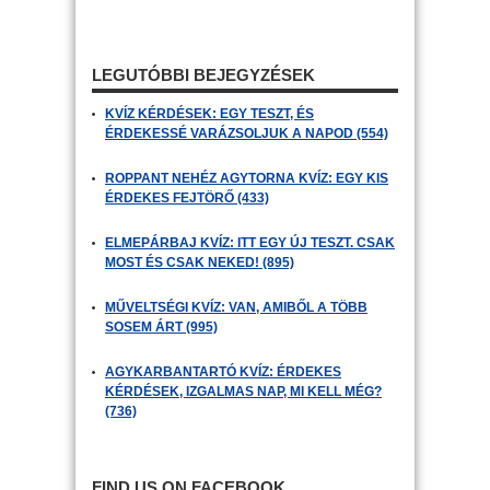
LEGUTÓBBI BEJEGYZÉSEK
KVÍZ KÉRDÉSEK: EGY TESZT, ÉS
ÉRDEKESSÉ VARÁZSOLJUK A NAPOD (554)
ROPPANT NEHÉZ AGYTORNA KVÍZ: EGY KIS
ÉRDEKES FEJTÖRŐ (433)
ELMEPÁRBAJ KVÍZ: ITT EGY ÚJ TESZT. CSAK
MOST ÉS CSAK NEKED! (895)
MŰVELTSÉGI KVÍZ: VAN, AMIBŐL A TÖBB
SOSEM ÁRT (995)
AGYKARBANTARTÓ KVÍZ: ÉRDEKES
KÉRDÉSEK, IZGALMAS NAP, MI KELL MÉG?
(736)
FIND US ON FACEBOOK