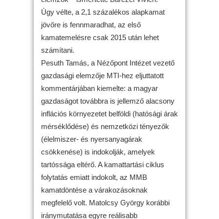
Úgy vélte, a 2,1 százalékos alapkamat
jövőre is fennmaradhat, az első
kamatemelésre csak 2015 után lehet
számítani.
Pesuth Tamás, a Nézőpont Intézet vezető
gazdasági elemzője MTI-hez eljuttatott
kommentárjában kiemelte: a magyar
gazdaságot továbbra is jellemző alacsony
inflációs környezetet belföldi (hatósági árak
mérséklődése) és nemzetközi tényezők
(élelmiszer- és nyersanyagárak
csökkenése) is indokolják, amelyek
tartóssága eltérő. A kamattartási ciklus
folytatás emiatt indokolt, az MMB
kamatdöntése a várakozásoknak
megfelelő volt. Matolcsy György korábbi
iránymutatása egyre reálisabb