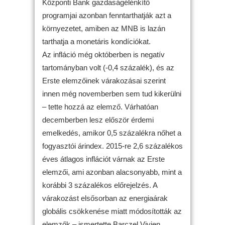
Központi Bank gazdaságélénkítő
programjai azonban fenntarthatják azt a
környezetet, amiben az MNB is lazán
tarthatja a monetáris kondíciókat.
Az infláció még októberben is negatív
tartományban volt (-0,4 százalék), és az
Erste elemzőinek várakozásai szerint
innen még novemberben sem tud kikerülni
– tette hozzá az elemző. Várhatóan
decemberben lesz először érdemi
emelkedés, amikor 0,5 százalékra nőhet a
fogyasztói árindex. 2015-re 2,6 százalékos
éves átlagos inflációt várnak az Erste
elemzői, ami azonban alacsonyabb, mint a
korábbi 3 százalékos előrejelzés. A
várakozást elsősorban az energiaárak
globális csökkenése miatt módosították az
elemzők – ismertette Barczel Vivien.