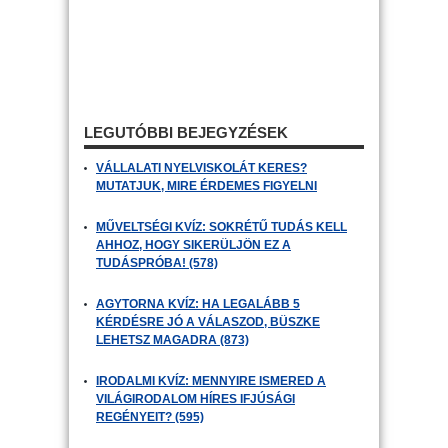
LEGUTÓBBI BEJEGYZÉSEK
VÁLLALATI NYELVISKOLÁT KERES?
MUTATJUK, MIRE ÉRDEMES FIGYELNI
MŰVELTSÉGI KVÍZ: SOKRÉTŰ TUDÁS KELL
AHHOZ, HOGY SIKERÜLJÖN EZ A
TUDÁSPRÓBA! (578)
AGYTORNA KVÍZ: HA LEGALÁBB 5
KÉRDÉSRE JÓ A VÁLASZOD, BÜSZKE
LEHETSZ MAGADRA (873)
IRODALMI KVÍZ: MENNYIRE ISMERED A
VILÁGIRODALOM HÍRES IFJÚSÁGI
REGÉNYEIT? (595)