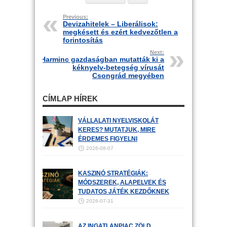
Previous:
Devizahitelek – Liberálisok:
megkésett és ezért kedvezőtlen a
forintosítás
Next:
Harminc gazdaságban mutatták ki a
kéknyelv-betegség vírusát
Csongrád megyében
CÍMLAP HÍREK
VÁLLALATI NYELVISKOLÁT
KERES? MUTATJUK, MIRE
ÉRDEMES FIGYELNI
2026-08-07
KASZINÓ STRATÉGIÁK:
MÓDSZEREK, ALAPELVEK ÉS
TUDATOS JÁTÉK KEZDŐKNEK
2026-07-31
AZ INGATLANPIAC ZÖLD