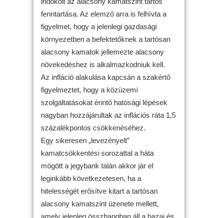
indokolt az alacsony kamatszint tartós
fenntartása. Az elemző arra is felhívta a
figyelmet, hogy a jelenlegi gazdasági
környezetben a befektetőknek a tartósan
alacsony kamatok jellemezte alacsony
növekedéshez is alkalmazkodniuk kell.
Az infláció alakulása kapcsán a szakértő
figyelmeztet, hogy a közüzemi
szolgáltatásokat érintő hatósági lépések
nagyban hozzájárultak az inflációs ráta 1,5
százalékpontos csökkenéséhez.
Egy sikeresen „levezényelt”
kamatcsökkentési sorozattal a háta
mögött a jegybank talán akkor jár el
leginkább következetesen, ha a
hitelességét erősítve kitart a tartósan
alacsony kamatszint üzenete mellett,
amely jelenleg összhangban áll a hazai és