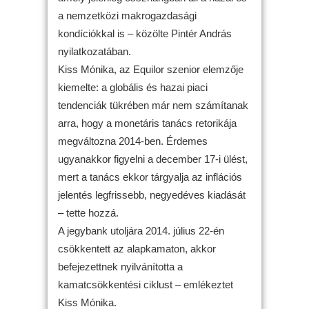
a nemzetközi makrogazdasági
kondíciókkal is – közölte Pintér András
nyilatkozatában.
Kiss Mónika, az Equilor szenior elemzője
kiemelte: a globális és hazai piaci
tendenciák tükrében már nem számítanak
arra, hogy a monetáris tanács retorikája
megváltozna 2014-ben. Érdemes
ugyanakkor figyelni a december 17-i ülést,
mert a tanács ekkor tárgyalja az inflációs
jelentés legfrissebb, negyedéves kiadását
– tette hozzá.
A jegybank utoljára 2014. július 22-én
csökkentett az alapkamaton, akkor
befejezettnek nyilvánította a
kamatcsökkentési ciklust – emlékeztet
Kiss Mónika.