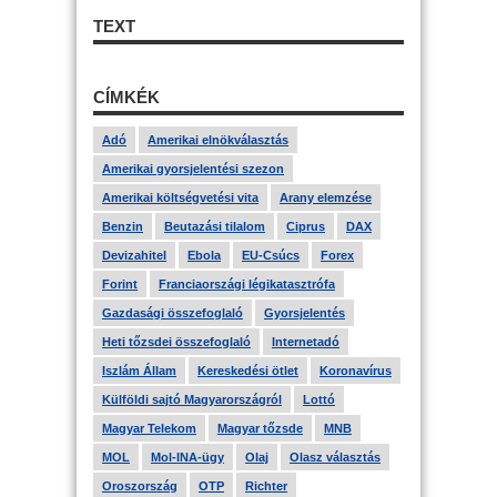
TEXT
CÍMKÉK
Adó
Amerikai elnökválasztás
Amerikai gyorsjelentési szezon
Amerikai költségvetési vita
Arany elemzése
Benzin
Beutazási tilalom
Ciprus
DAX
Devizahitel
Ebola
EU-Csúcs
Forex
Forint
Franciaországi légikatasztrófa
Gazdasági összefoglaló
Gyorsjelentés
Heti tőzsdei összefoglaló
Internetadó
Iszlám Állam
Kereskedési ötlet
Koronavírus
Külföldi sajtó Magyarországról
Lottó
Magyar Telekom
Magyar tőzsde
MNB
MOL
Mol-INA-ügy
Olaj
Olasz választás
Oroszország
OTP
Richter