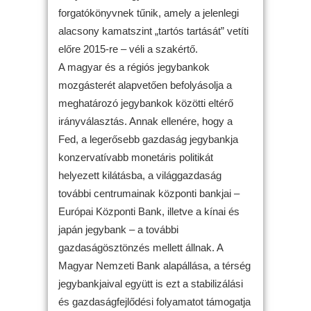
forgatókönyvnek tűnik, amely a jelenlegi
alacsony kamatszint „tartós tartását” vetíti
előre 2015-re – véli a szakértő.
A magyar és a régiós jegybankok
mozgásterét alapvetően befolyásolja a
meghatározó jegybankok közötti eltérő
irányválasztás. Annak ellenére, hogy a
Fed, a legerősebb gazdaság jegybankja
konzervatívabb monetáris politikát
helyezett kilátásba, a világgazdaság
további centrumainak központi bankjai –
Európai Központi Bank, illetve a kínai és
japán jegybank – a további
gazdaságösztönzés mellett állnak. A
Magyar Nemzeti Bank alapállása, a térség
jegybankjaival együtt is ezt a stabilizálási
és gazdaságfejlődési folyamatot támogatja