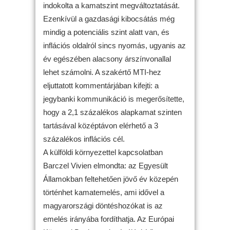
indokolta a kamatszint megváltoztatását.
Ezenkívül a gazdasági kibocsátás még
mindig a potenciális szint alatt van, és
inflációs oldalról sincs nyomás, ugyanis az
év egészében alacsony árszínvonallal
lehet számolni. A szakértő MTI-hez
eljuttatott kommentárjában kifejti: a
jegybanki kommunikáció is megerősítette,
hogy a 2,1 százalékos alapkamat szinten
tartásával középtávon elérhető a 3
százalékos inflációs cél.
A külföldi környezettel kapcsolatban
Barczel Vivien elmondta: az Egyesült
Államokban feltehetően jövő év közepén
történhet kamatemelés, ami idővel a
magyarországi döntéshozókat is az
emelés irányába fordíthatja. Az Európai