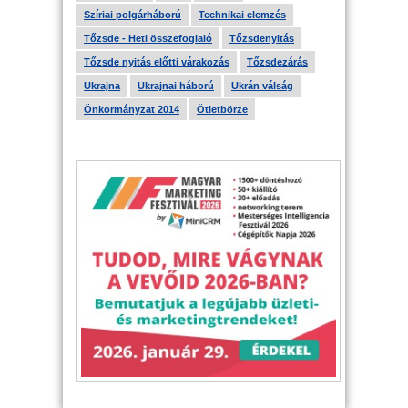
Szíriai polgárháború
Technikai elemzés
Tőzsde - Heti összefoglaló
Tőzsdenyitás
Tőzsde nyitás előtti várakozás
Tőzsdezárás
Ukrajna
Ukrajnai háború
Ukrán válság
Önkormányzat 2014
Ötletbörze