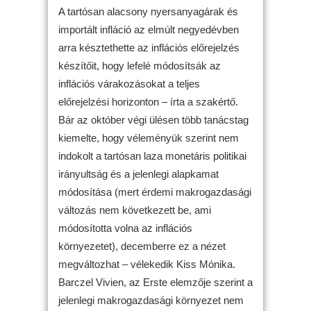
A tartósan alacsony nyersanyagárak és
importált infláció az elmúlt negyedévben
arra késztethette az inflációs előrejelzés
készítőit, hogy lefelé módosítsák az
inflációs várakozásokat a teljes
előrejelzési horizonton – írta a szakértő.
Bár az október végi ülésen több tanácstag
kiemelte, hogy véleményük szerint nem
indokolt a tartósan laza monetáris politikai
irányultság és a jelenlegi alapkamat
módosítása (mert érdemi makrogazdasági
változás nem következett be, ami
módosította volna az inflációs
környezetet), decemberre ez a nézet
megváltozhat – vélekedik Kiss Mónika.
Barczel Vivien, az Erste elemzője szerint a
jelenlegi makrogazdasági környezet nem