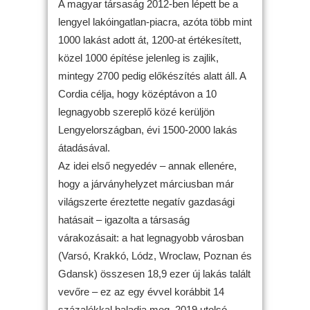
A magyar társaság 2012-ben lépett be a
lengyel lakóingatlan-piacra, azóta több mint
1000 lakást adott át, 1200-at értékesített,
közel 1000 építése jelenleg is zajlik,
mintegy 2700 pedig előkészítés alatt áll. A
Cordia célja, hogy középtávon a 10
legnagyobb szereplő közé kerüljön
Lengyelországban, évi 1500-2000 lakás
átadásával.
Az idei első negyedév – annak ellenére,
hogy a járványhelyzet márciusban már
világszerte éreztette negatív gazdasági
hatásait – igazolta a társaság
várakozásait: a hat legnagyobb városban
(Varsó, Krakkó, Lódz, Wroclaw, Poznan és
Gdansk) összesen 18,9 ezer új lakás talált
vevőre – ez az egy évvel korábbit 14
százalékkal haladja meg, 2019 utolsó