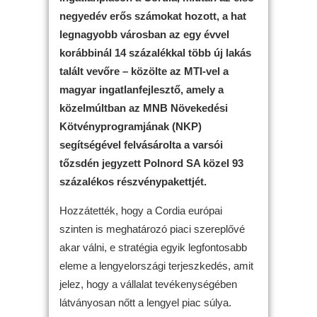
negyedév erős számokat hozott, a hat
legnagyobb városban az egy évvel
korábbinál 14 százalékkal több új lakás
talált vevőre – közölte az MTI-vel a
magyar ingatlanfejlesztő, amely a
közelmúltban az MNB Növekedési
Kötvényprogramjának (NKP)
segítségével felvásárolta a varsói
tőzsdén jegyzett Polnord SA közel 93
százalékos részvénypakettjét.
Hozzátették, hogy a Cordia európai
szinten is meghatározó piaci szereplővé
akar válni, e stratégia egyik legfontosabb
eleme a lengyelországi terjeszkedés, amit
jelez, hogy a vállalat tevékenységében
látványosan nőtt a lengyel piac súlya.