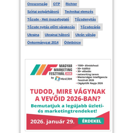
Oroszország
OTP
Richter
Szíriai polgárháború
Technikai elemzés
Tőzsde - Heti összefoglaló
Tőzsdenyitás
Tőzsde nyitás előtti várakozás
Tőzsdezárás
Ukrajna
Ukrajnai háború
Ukrán válság
Önkormányzat 2014
Ötletbörze