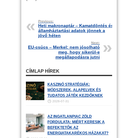
Previous:
Heti makronaptár – Kamatdöntés és
államháztartási adatok jönnek a
jövő héten
Next:
EU-csúcs – Merkel: nem jósolható
meg, hogy sikerül-e
megállapodásra jutni
CÍMLAP HÍREK
KASZINÓ STRATÉGIÁK:
MÓDSZEREK, ALAPELVEK ÉS
TUDATOS JÁTÉK KEZDŐKNEK
2026-07-31
AZ INGATLANPIAC ZÖLD
FORDULATA: MIÉRT KERESIK A
BEFEKTETŐK AZ
ENERGIATAKARÉKOS HÁZAKAT?