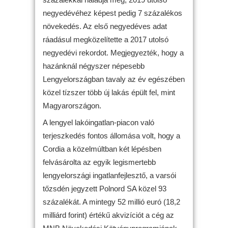
negyedévéhez képest pedig 7 százalékos
növekedés. Az első negyedéves adat
ráadásul megközelítette a 2017 utolsó
negyedévi rekordot. Megjegyezték, hogy a
hazánknál négyszer népesebb
Lengyelországban tavaly az év egészében
közel tízszer több új lakás épült fel, mint
Magyarországon.
A lengyel lakóingatlan-piacon való
terjeszkedés fontos állomása volt, hogy a
Cordia a közelmúltban két lépésben
felvásárolta az egyik legismertebb
lengyelországi ingatlanfejlesztő, a varsói
tőzsdén jegyzett Polnord SA közel 93
százalékát. A mintegy 52 millió euró (18,2
milliárd forint) értékű akvizíciót a cég az