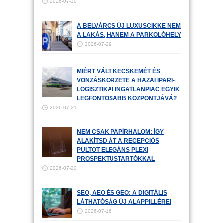
2026-07-30
A BELVÁROS ÚJ LUXUSCIKKE NEM
A LAKÁS, HANEM A PARKOLÓHELY
2026-07-29
MIÉRT VÁLT KECSKEMÉT ÉS
VONZÁSKÖRZETE A HAZAI IPARI-
LOGISZTIKAI INGATLANPIAC EGYIK
LEGFONTOSABB KÖZPONTJÁVÁ?
2026-07-21
NEM CSAK PAPÍRHALOM: ÍGY
ALAKÍTSD ÁT A RECEPCIÓS
PULTOT ELEGÁNS PLEXI
PROSPEKTUSTARTÓKKAL
2026-07-20
SEO, AEO ÉS GEO: A DIGITÁLIS
LÁTHATÓSÁG ÚJ ALAPPILLÉREI
2026-07-16