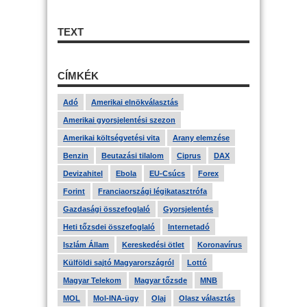
TEXT
CÍMKÉK
Adó
Amerikai elnökválasztás
Amerikai gyorsjelentési szezon
Amerikai költségvetési vita
Arany elemzése
Benzin
Beutazási tilalom
Ciprus
DAX
Devizahitel
Ebola
EU-Csúcs
Forex
Forint
Franciaországi légikatasztrófa
Gazdasági összefoglaló
Gyorsjelentés
Heti tőzsdei összefoglaló
Internetadó
Iszlám Állam
Kereskedési ötlet
Koronavírus
Külföldi sajtó Magyarországról
Lottó
Magyar Telekom
Magyar tőzsde
MNB
MOL
Mol-INA-ügy
Olaj
Olasz választás