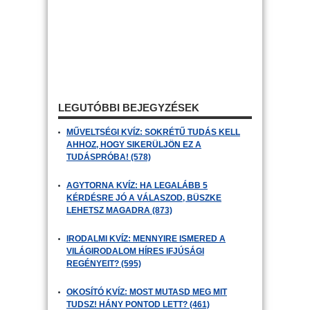
LEGUTÓBBI BEJEGYZÉSEK
MŰVELTSÉGI KVÍZ: SOKRÉTŰ TUDÁS KELL
AHHOZ, HOGY SIKERÜLJÖN EZ A
TUDÁSPRÓBA! (578)
AGYTORNA KVÍZ: HA LEGALÁBB 5
KÉRDÉSRE JÓ A VÁLASZOD, BÜSZKE
LEHETSZ MAGADRA (873)
IRODALMI KVÍZ: MENNYIRE ISMERED A
VILÁGIRODALOM HÍRES IFJÚSÁGI
REGÉNYEIT? (595)
OKOSÍTÓ KVÍZ: MOST MUTASD MEG MIT
TUDSZ! HÁNY PONTOD LETT? (461)