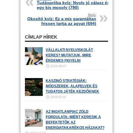
Tudáspróba kvíz: Nyolc jó válasz és
egy kis mosoly (790)
Next:
Okosító kvíz: Ez a mix garantáltan
frissen tartja az agyat (694)
CÍMLAP HÍREK
VÁLLALATI NYELVISKOLÁT
KERES? MUTATJUK, MIRE
ÉRDEMES FIGYELNI
2026-08-07
KASZINÓ STRATÉGIÁK:
MÓDSZEREK, ALAPELVEK ÉS
TUDATOS JÁTÉK KEZDŐKNEK
2026-07-31
AZ INGATLANPIAC ZÖLD
FORDULATA: MIÉRT KERESIK A
BEFEKTETŐK AZ
ENERGIATAKARÉKOS HÁZAKAT?