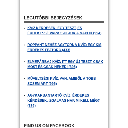
LEGUTÓBBI BEJEGYZÉSEK
KVÍZ KÉRDÉSEK: EGY TESZT, ÉS
ÉRDEKESSÉ VARÁZSOLJUK A NAPOD (554)
ROPPANT NEHÉZ AGYTORNA KVÍZ: EGY KIS
ÉRDEKES FEJTÖRŐ (433)
ELMEPÁRBAJ KVÍZ: ITT EGY ÚJ TESZT. CSAK
MOST ÉS CSAK NEKED! (895)
MŰVELTSÉGI KVÍZ: VAN, AMIBŐL A TÖBB
SOSEM ÁRT (995)
AGYKARBANTARTÓ KVÍZ: ÉRDEKES
KÉRDÉSEK, IZGALMAS NAP, MI KELL MÉG?
(736)
FIND US ON FACEBOOK