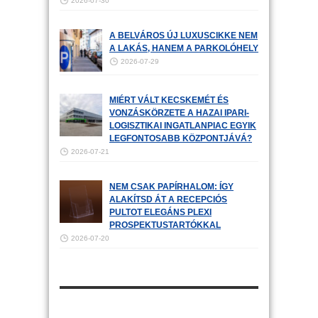
2026-07-30
A BELVÁROS ÚJ LUXUSCIKKE NEM
A LAKÁS, HANEM A PARKOLÓHELY
2026-07-29
MIÉRT VÁLT KECSKEMÉT ÉS
VONZÁSKÖRZETE A HAZAI IPARI-
LOGISZTIKAI INGATLANPIAC EGYIK
LEGFONTOSABB KÖZPONTJÁVÁ?
2026-07-21
NEM CSAK PAPÍRHALOM: ÍGY
ALAKÍTSD ÁT A RECEPCIÓS
PULTOT ELEGÁNS PLEXI
PROSPEKTUSTARTÓKKAL
2026-07-20