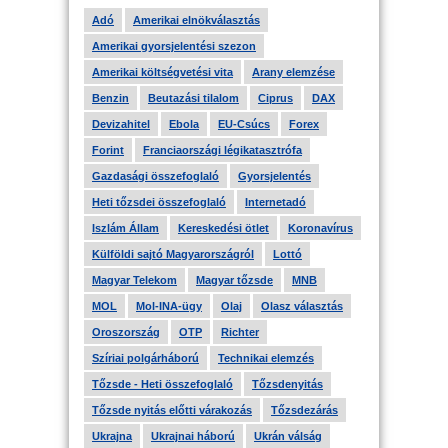
Adó
Amerikai elnökválasztás
Amerikai gyorsjelentési szezon
Amerikai költségvetési vita
Arany elemzése
Benzin
Beutazási tilalom
Ciprus
DAX
Devizahitel
Ebola
EU-Csúcs
Forex
Forint
Franciaországi légikatasztrófa
Gazdasági összefoglaló
Gyorsjelentés
Heti tőzsdei összefoglaló
Internetadó
Iszlám Állam
Kereskedési ötlet
Koronavírus
Külföldi sajtó Magyarországról
Lottó
Magyar Telekom
Magyar tőzsde
MNB
MOL
Mol-INA-ügy
Olaj
Olasz választás
Oroszország
OTP
Richter
Szíriai polgárháború
Technikai elemzés
Tőzsde - Heti összefoglaló
Tőzsdenyitás
Tőzsde nyitás előtti várakozás
Tőzsdezárás
Ukrajna
Ukrajnai háború
Ukrán válság