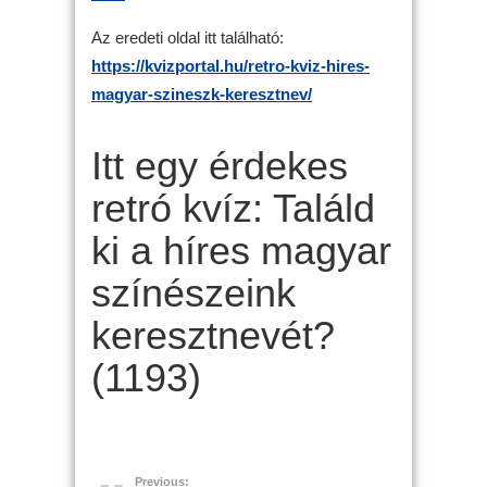
Az eredeti oldal itt található:
https://kvizportal.hu/retro-kviz-hires-
magyar-szineszk-keresztnev/
Itt egy érdekes
retró kvíz: Találd
ki a híres magyar
színészeink
keresztnevét?
(1193)
Previous: