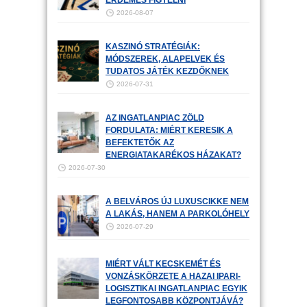
ÉRDEMES FIGYELNI
2026-08-07
KASZINÓ STRATÉGIÁK:
MÓDSZEREK, ALAPELVEK ÉS
TUDATOS JÁTÉK KEZDŐKNEK
2026-07-31
AZ INGATLANPIAC ZÖLD
FORDULATA: MIÉRT KERESIK A
BEFEKTETŐK AZ
ENERGIATAKARÉKOS HÁZAKAT?
2026-07-30
A BELVÁROS ÚJ LUXUSCIKKE NEM
A LAKÁS, HANEM A PARKOLÓHELY
2026-07-29
MIÉRT VÁLT KECSKEMÉT ÉS
VONZÁSKÖRZETE A HAZAI IPARI-
LOGISZTIKAI INGATLANPIAC EGYIK
LEGFONTOSABB KÖZPONTJÁVÁ?