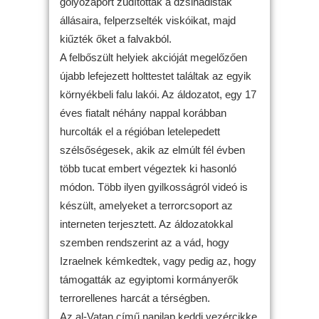
golyózáport zúdítottak a dzsihadisták
állásaira, felperzselték viskóikat, majd
kiűzték őket a falvakból.
A felbőszült helyiek akcióját megelőzően
újabb lefejezett holttestet találtak az egyik
környékbeli falu lakói. Az áldozatot, egy 17
éves fiatalt néhány nappal korábban
hurcolták el a régióban letelepedett
szélsőségesek, akik az elmúlt fél évben
több tucat embert végeztek ki hasonló
módon. Több ilyen gyilkosságról videó is
készült, amelyeket a terrorcsoport az
interneten terjesztett. Az áldozatokkal
szemben rendszerint az a vád, hogy
Izraelnek kémkedtek, vagy pedig az, hogy
támogatták az egyiptomi kormányerők
terrorellenes harcát a térségben.
Az al-Vatan című napilap keddi vezércikke