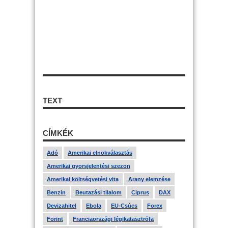
TEXT
CÍMKÉK
Adó
Amerikai elnökválasztás
Amerikai gyorsjelentési szezon
Amerikai költségvetési vita
Arany elemzése
Benzin
Beutazási tilalom
Ciprus
DAX
Devizahitel
Ebola
EU-Csúcs
Forex
Forint
Franciaországi légikatasztrófa