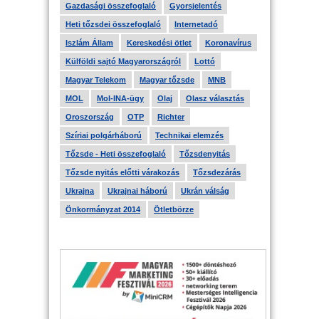
Gazdasági összefoglaló
Gyorsjelentés
Heti tőzsdei összefoglaló
Internetadó
Iszlám Állam
Kereskedési ötlet
Koronavírus
Külföldi sajtó Magyarországról
Lottó
Magyar Telekom
Magyar tőzsde
MNB
MOL
Mol-INA-ügy
Olaj
Olasz választás
Oroszország
OTP
Richter
Szíriai polgárháború
Technikai elemzés
Tőzsde - Heti összefoglaló
Tőzsdenyitás
Tőzsde nyitás előtti várakozás
Tőzsdezárás
Ukrajna
Ukrajnai háború
Ukrán válság
Önkormányzat 2014
Ötletbörze