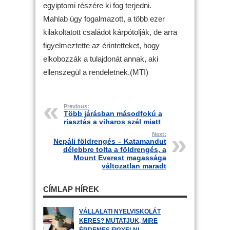
egyiptomi részére ki fog terjedni.
Mahlab úgy fogalmazott, a több ezer
kilakoltatott családot kárpótolják, de arra
figyelmeztette az érintetteket, hogy
elkobozzák a tulajdonát annak, aki
ellenszegül a rendeletnek.(MTI)
Previous:
Több járásban másodfokú a
riasztás a viharos szél miatt
Next:
Nepáli földrengés – Katamandut
délebbre tolta a földrengés, a
Mount Everest magassága
változatlan maradt
CÍMLAP HÍREK
VÁLLALATI NYELVISKOLÁT
KERES? MUTATJUK, MIRE