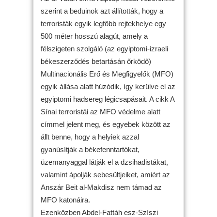
szerint a beduinok azt állították, hogy a
terroristák egyik legfőbb rejtekhelye egy
500 méter hosszú alagút, amely a
félszigeten szolgáló (az egyiptomi-izraeli
békeszerződés betartásán őrködő)
Multinacionális Erő és Megfigyelők (MFO)
egyik állása alatt húzódik, így kerülve el az
egyiptomi hadsereg légicsapásait. A cikk A
Sínai terroristái az MFO védelme alatt
címmel jelent meg, és egyebek között az
állt benne, hogy a helyiek azzal
gyanúsítják a békefenntartókat,
üzemanyaggal látják el a dzsihadistákat,
valamint ápolják sebesültjeiket, amiért az
Anszár Beit al-Makdisz nem támad az
MFO katonáira.
Ezenközben Abdel-Fattáh esz-Szíszi