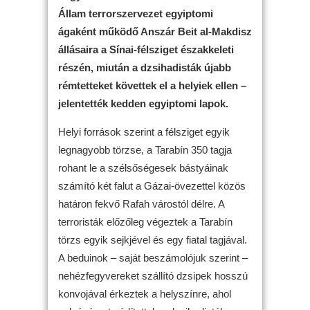
Állam terrorszervezet egyiptomi
ágaként működő Anszár Beit al-Makdisz
állásaira a Sínai-félsziget északkeleti
részén, miután a dzsihadisták újabb
rémtetteket követtek el a helyiek ellen –
jelentették kedden egyiptomi lapok.
Helyi források szerint a félsziget egyik
legnagyobb törzse, a Tarabín 350 tagja
rohant le a szélsőségesek bástyáinak
számító két falut a Gázai-övezettel közös
határon fekvő Rafah várostól délre. A
terroristák előzőleg végeztek a Tarabín
törzs egyik sejkjével és egy fiatal tagjával.
A beduinok – saját beszámolójuk szerint –
nehézfegyvereket szállító dzsipek hosszú
konvojával érkeztek a helyszínre, ahol