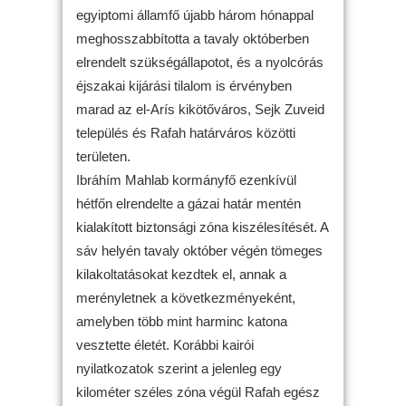
egyiptomi államfő újabb három hónappal
meghosszabbította a tavaly októberben
elrendelt szükségállapotot, és a nyolcórás
éjszakai kijárási tilalom is érvényben
marad az el-Arís kikötőváros, Sejk Zuveid
település és Rafah határváros közötti
területen.
Ibráhím Mahlab kormányfő ezenkívül
hétfőn elrendelte a gázai határ mentén
kialakított biztonsági zóna kiszélesítését. A
sáv helyén tavaly október végén tömeges
kilakoltatásokat kezdtek el, annak a
merényletnek a következményeként,
amelyben több mint harminc katona
vesztette életét. Korábbi kairói
nyilatkozatok szerint a jelenleg egy
kilométer széles zóna végül Rafah egész